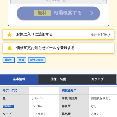
走行距離(任意)
116
お気に入りに追加する
検討中
人
価格変更お知らせメールを登録する
通販可
整備
販売店保証
基本情報
仕様・装備
カタログ
モデル年式
―
初度登録年
―
色
シルバー
車検/自賠責
自賠責保険無し
走行距離
3537Km
修復歴
なし
タイプ
アメリカン
排気量
250cc