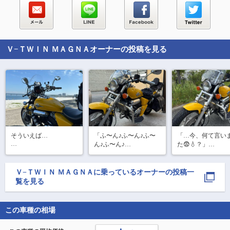
Ｖ−ＴＷＩＮ ＭＡＧＮＡ
オーナーの投稿を見る
そういえば…

「ふ〜ん♪ふ〜ん♪ふ〜
「…今、何て言い
ん♪ふ〜ん♪

た😨💧？」

もうしばらく海に行っ
ふぅ〜ん♪ふぅ〜〜ん♪
「だからさ、犯罪
てないなぁ……

ふ〜ん😚♪」

人権なんて必要な
「あら😶？キミが鼻歌
て言ったのっ😠‼️

Ｖ−ＴＷＩＮ ＭＡＧＮＡ
に乗っているオーナーの投稿一
もう少し気温が下がっ
なんて珍しいね😊♪

特に◯人犯！

覧を見る
たら、またご主人を誘
何か良いことでもあっ
被害者の未来を閉
ってみようかな♪

たの🤭？」

ておいて、加害者
生を…なんてタチ
この車種の相場
「へ😧？

い冗談にも程があ
#妄想日記

…ぁ⁉️歌っちゃってまし
っ😤‼️
