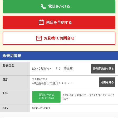
電話をかける
来店を予約する
お見積り/お問合せ
販売店情報
販売店名
ばいく屋だっく ＦＣ 岩出店
販売店詳細を見る
住所
〒649-6221
地図を見る
和歌山県岩出市溝川２７８－１
TEL
電話をかける
※問い合わせの際はグーバイクを見たとお伝えく
0736-67-2323
ださい
FAX
0736-67-2323