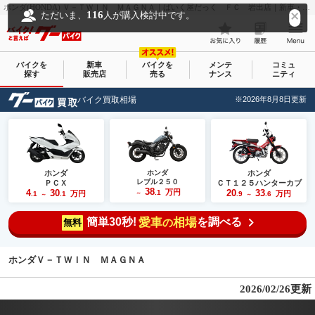
ホンダ(HONDA) Ｖ－ＴＷＩＮ ＭＡＧＮＡ｜ばいく屋だっく ＦＣ 岩出店｜新車・中古バイクなら【グーバイク(GooBike)】
116
ただいま、
人が購入検討中です。
バイクを
新車
バイクを
メンテ
コミュ
探す
販売店
売る
ナンス
ニティ
バイク買取相場
※2026年8月8日更新
ホンダ
ホンダ
ホンダ
レブル２５０
ＰＣＸ
ＣＴ１２５ハンターカブ
38
4
30
万円
20
33
.1
万円
万円
.1
.1
～
.9
.6
～
～
簡単30秒!
愛車
相場
を調べる
の
無料
ホンダＶ－ＴＷＩＮ ＭＡＧＮＡ
2026/02/26更新