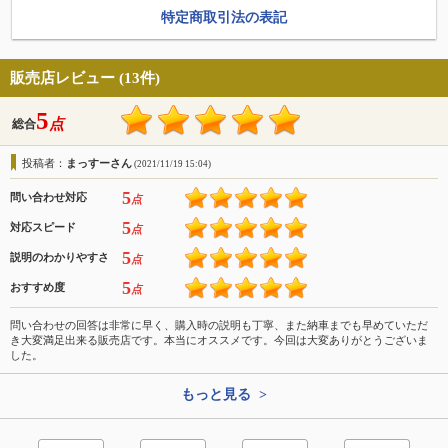
特定商取引法の表記
販売店レビュー (13件)
5
点
総合
投稿者：
まっすーさん
(2021/11/19 15:04)
5
問い合わせ対応
点
5
対応スピード
点
5
説明のわかりやすさ
点
5
おすすめ度
点
問い合わせの回答は非常に早く、購入時の説明も丁寧、また納車までも早めていただ
き大変満足出来る販売店です。本当にオススメです。今回は大変ありがとうございま
した。
もっと見る >