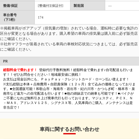
整備/保証
[整備付][保証付]
製造国
―
車台番号
174
(下3桁)
※掲載車両がボアアップ（排気量の増加）されている場合、運転時に必要な免許の
区分が変更となる場合があります。購入希望の車両の排気量は購入前に必ず販売店
にご確認ください。
※社外マフラーが装着されている車両の車検対応状況につきましては、必ず販売店
にご確認ください。
PR
総額料金で乗れます！
登録代行手数料無料！総額料金で乗れます♪自宅配送も行いま
す！！ぜひお問合せください！地域最安値に挑戦！
お支払は現金以外にも、ＰａｙＰａｙ・クレジットカード・ローン払い使えます！
※支払総額は本体＋点検費用＋自賠責保険（１２ヶ月）全て込みの価格となっておりま
す。■全国通販可能！和歌山市・海南市・岩出市・紀の川市・かつらぎ町・橋本市・泉
南市など遠方への自宅配送も行います！■他の姉妹店での納車も可能です！■バイクが
ご不要になれば無料引き上げ廃車代行も行っております。マジェスティ、ＰＣＸ、Ｎ
－ＭＡＸ、アドレスＶ１２５、シグナスＸ等、人気車両のご購入、メンテナンスは是
非当店で！
車両に関するお問い合わせ