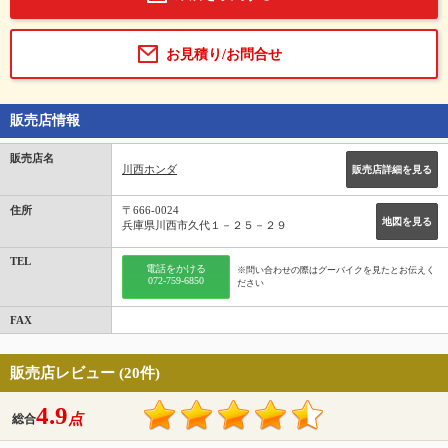
お見積り/お問合せ
販売店情報
販売店名
川西ホンダ
販売店詳細を見る
住所
〒666-0024
地図を見る
兵庫県川西市久代１－２５－２９
TEL
電話をかける
※問い合わせの際はグーバイクを見たとお伝えく
072-759-6850
ださい
FAX
販売店レビュー (20件)
4.9
点
総合