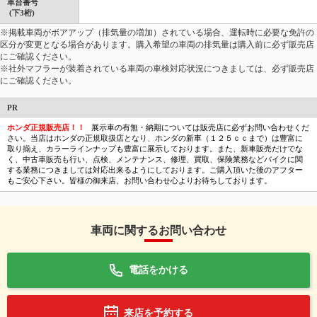
車台番号
(下3桁)
※掲載車両がボアアップ（排気量の増加）されている場合、運転時に必要な免許の
区分が変更となる場合があります。購入希望の車両の排気量は購入前に必ず販売店
にご確認ください。
※社外マフラーが装着されている車両の車検対応状況につきましては、必ず販売店
にご確認ください。
PR
ホンダ正規販売店！！
展示車の有無・納期については販売店に必ずお問い合わせくだ
さい。当店はホンダの正規取扱店となり、ホンダの新車（１２５ｃｃまで）は豊富に
取り揃え、カラーラインナップも豊富に展示しております。また、新車販売だけでな
く、中古車販売も行い、点検、メンテナンス、修理、買取、保険業務などバイクに関
する業務につきましては対応出来るようにしております。ご購入頂いた後のアフター
もご安心下さい。皆様の御来店、お問い合わせ心よりお待ちしております。
車両に関するお問い合わせ
電話をかける
来店を予約する