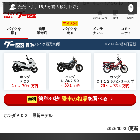
ホンダ(HONDA) ＰＣＸ 最新モデル｜川西ホンダ｜新車・中古バイクなら【グーバイク(GooBike)】
15
ただいま、
人が購入検討中です。
バイクを
新車
バイクを
メンテ
コミュ
探す
販売店
売る
ナンス
ニティ
バイク買取相場
※2026年8月6日更新
ホンダ
ホンダ
ホンダ
レブル２５０
ＰＣＸ
ＣＴ１２５ハンターカブ
38
4
30
万円
20
33
.1
万円
万円
.1
.1
～
.9
.6
～
～
簡単30秒!
愛車
相場
を調べる
の
無料
ホンダＰＣＸ 最新モデル
2026/03/28更新