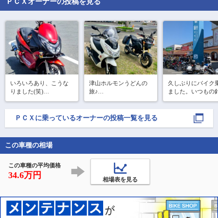
ＰＣＸ
オーナーの投稿を見る
いろいろあり、こうな
津山ホルモンうどんの
久しぶりにバイク
りました(笑)

旅♪

ました。いつもの
今回はSNSお友達の
ラスへ行きました
ぼちぼちの投稿になり
GROMくんと二人旅で
り、@81582 さん
ますが、よろしくお願
す！

違いましたが気づ
ＰＣＸ
に乗っているオーナーの投稿一覧を見る
いします。
雨が降らない事を祈り
もらえず。今のバ
ク、何かご存知な
ながら🏍️💨

たようです。

津山市上村の石川屋さ
この車種の相場
そのあと修理のた
んへ！ホルモンが凄く
見赤男爵へ行き、
柔らかくて大変美味し
この車種の平均価格
かったです👍

34.6万円
後は山田養蜂場はち
相場表を見る