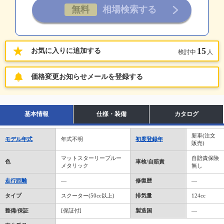
15
お気に入りに追加する
検討中
人
価格変更お知らせメールを登録する
基本情報
仕様・装備
カタログ
新車(注文
モデル年式
年式不明
初度登録年
販売)
マットスターリーブルー
自賠責保険
色
車検/自賠責
メタリック
無し
走行距離
―
修復歴
―
タイプ
スクーター(50cc以上)
排気量
124cc
整備/保証
[保証付]
製造国
―