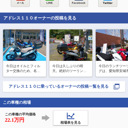
アドレス１１０
オーナーの投稿を見る
今日はオイルとフィル
今日は久しぶりの晴
今日のランチツー
ター交換のため、名古
天。絶好のツーリング
グは、愛知県安城
屋市守山区にあるスズ
日和ということで、バ
ある「北京本店」へ
キワールド守山へ行っ
イクにまたがり出発し
てきました。

ました。

アドレス１１０
に乗っているオーナーの投稿一覧を見る
途中、刈谷ハイウ
事前に予約していたこ
オアシスでトイレ
向かった先は、毎年こ
ともあり、作業はとて
をはさみつつ目的
の時期の恒例となって
もスムーズ。 待ち時間
この車種の相場
向かいました。

いる豊田市のふじ回
もほとんどなく、あっ
廊。美しく咲き誇る藤
という間に終了です。

の花を楽しみに訪れま
この車種の平均価格
いただいたのは、
したが、今年
22.1万円
市のソウルフード
相場表を見る
京飯（ぺきんは