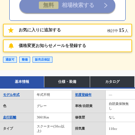
15
お気に入りに追加する
検討中
人
価格変更お知らせメールを登録する
通販可
整備
販売店保証
基本情報
仕様・装備
カタログ
モデル年式
年式不明
初度登録年
―
自賠責保険無
色
グレー
車検/自賠責
し
走行距離
3661Km
修復歴
なし
スクーター(50cc以
タイプ
排気量
110cc
上)