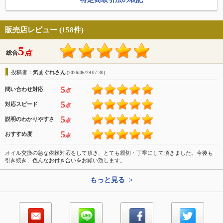
販売店レビュー (158件)
5
点
総合
投稿者：
気まぐれさん
(2026/06/29 07:30)
5
問い合わせ対応
点
5
対応スピード
点
5
説明のわかりやすさ
点
5
おすすめ度
点
オイル交換の急な依頼対応をして頂き、とても親切・丁寧にして頂きました。今後も
引き続き、色んなお付き合いをお願い致します。
もっと見る >