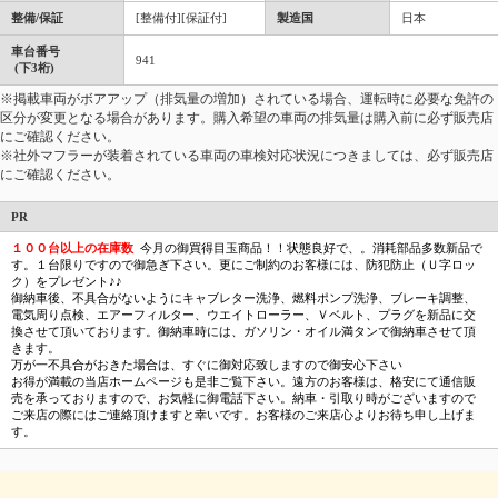
整備/保証
[整備付][保証付]
製造国
日本
車台番号
941
(下3桁)
※掲載車両がボアアップ（排気量の増加）されている場合、運転時に必要な免許の
区分が変更となる場合があります。購入希望の車両の排気量は購入前に必ず販売店
にご確認ください。
※社外マフラーが装着されている車両の車検対応状況につきましては、必ず販売店
にご確認ください。
PR
１００台以上の在庫数
今月の御買得目玉商品！！状態良好で、。消耗部品多数新品で
す。１台限りですので御急ぎ下さい。更にご制約のお客様には、防犯防止（Ｕ字ロッ
ク）をプレゼント♪♪
御納車後、不具合がないようにキャブレター洗浄、燃料ポンプ洗浄、ブレーキ調整、
電気周り点検、エアーフィルター、ウエイトローラー、Ｖベルト、プラグを新品に交
換させて頂いております。御納車時には、ガソリン・オイル満タンで御納車させて頂
きます。
万が一不具合がおきた場合は、すぐに御対応致しますので御安心下さい
お得が満載の当店ホームページも是非ご覧下さい。遠方のお客様は、格安にて通信販
売を承っておりますので、お気軽に御電話下さい。納車・引取り時がございますので
ご来店の際にはご連絡頂けますと幸いです。お客様のご来店心よりお待ち申し上げま
す。