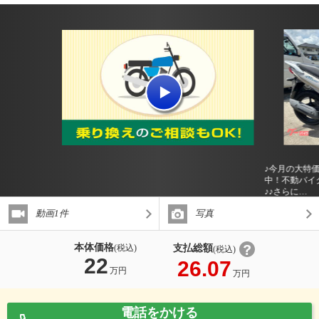
♪今月の大特
中！不動バイ
♪♪さらに…
動画1件
写真
本体価格
支払総額
(税込)
(税込)
22
26.07
万円
万円
電話をかける