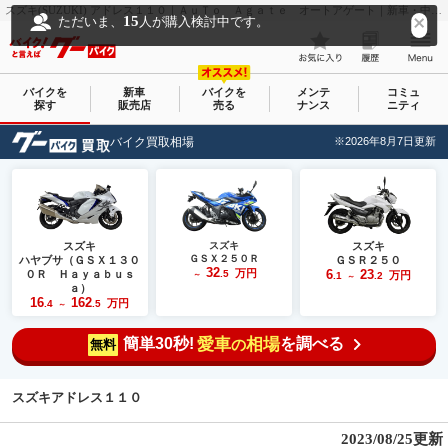
スズキ(SUZUKI) アドレス１１０｜ＡｕＴｏ Ａｇａｔｅ オートアゲート｜新車・中古バイクなら【グーバイク(GooBike)】
15
ただいま、
人が購入検討中です。
バイクを
新車
バイクを
メンテ
コミュ
探す
販売店
売る
ナンス
ニティ
バイク買取相場
※2026年8月7日更新
スズキ
スズキ
スズキ
ＧＳＸ２５０Ｒ
ハヤブサ（ＧＳＸ１３０
ＧＳＲ２５０
32
万円
6
23
０Ｒ Ｈａｙａｂｕｓ
.5
万円
～
.1
.2
～
ａ）
16
162
万円
.4
.5
～
簡単30秒!
愛車
相場
を調べる
の
無料
スズキアドレス１１０
2023/08/25更新