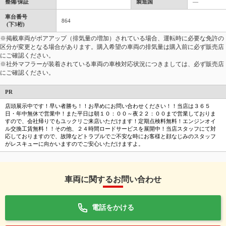
整備/保証
製造国
―
車台番号
864
(下3桁)
※掲載車両がボアアップ（排気量の増加）されている場合、運転時に必要な免許の
区分が変更となる場合があります。購入希望の車両の排気量は購入前に必ず販売店
にご確認ください。
※社外マフラーが装着されている車両の車検対応状況につきましては、必ず販売店
にご確認ください。
PR
店頭展示中です！早い者勝ち！！お早めにお問い合わせください！！当店は３６５
日・年中無休で営業中！また平日は朝１０：００～夜２２：００まで営業しておりま
すので、会社帰りでもユックリご来店いただけます！定期点検料無料！エンジンオイ
ル交換工賃無料！！その他、２４時間ロードサービスを展開中！当店スタッフにて対
応しておりますので、故障などトラブルでご不安な時にお客様と顔なじみのスタッフ
がレスキューに向かいますのでご安心いただけますよ。
車両に関するお問い合わせ
電話をかける