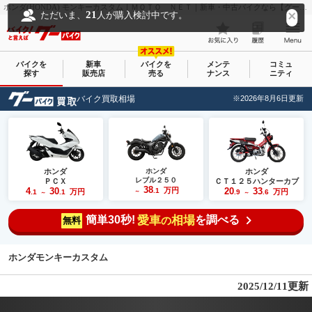
ホンダ(HONDA) モンキーカスタム｜ＭＯＴＯ ＮＥＴ｜新車・中古バイクなら【グーバイク(GooBike)】
21
ただいま、
人が購入検討中です。
バイクを
新車
バイクを
メンテ
コミュ
探す
販売店
売る
ナンス
ニティ
バイク買取相場
※2026年8月6日更新
ホンダ
ホンダ
ホンダ
レブル２５０
ＰＣＸ
ＣＴ１２５ハンターカブ
38
4
30
万円
20
33
.1
万円
万円
.1
.1
～
.9
.6
～
～
簡単30秒!
愛車
相場
を調べる
の
無料
ホンダモンキーカスタム
2025/12/11更新