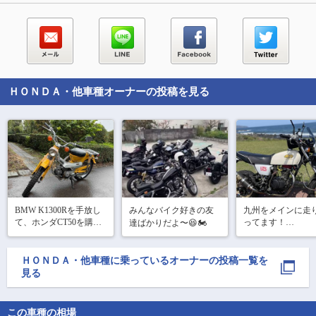
ＨＯＮＤＡ・他車種
オーナーの投稿を見る
BMW K1300Rを手放し
みんなバイク好きの友
九州をメインに走
て、ホンダCT50を購入
ってます！

達ばかりだよ〜😆🏍️
しました。
SSTR（２７日）
ぞ！
ＨＯＮＤＡ・他車種
に乗っているオーナーの投稿一覧を
見る
この車種の相場