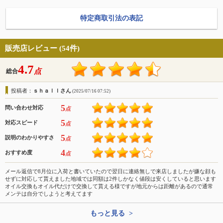
特定商取引法の表記
販売店レビュー (54件)
4.7
点
総合
投稿者：
ｓｈａｌｌさん
(2025/07/16 07:52)
5
問い合わせ対応
点
5
対応スピード
点
5
説明のわかりやすさ
点
4
おすすめ度
点
メール返信で8月位に入荷と書いていたので翌日に連絡無しで来店しましたが嫌な顔も
せずに対応して貰えました地域では同額は2件しかなく値段は安くしていると思います
オイル交換もオイル代だけで交換して貰える様ですが地元からは距離があるので通常
メンテは自分でしようと考えてます
もっと見る >