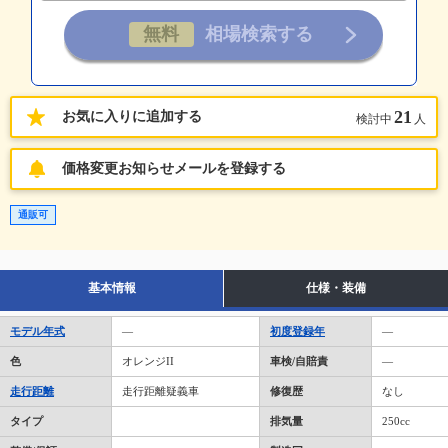
21
お気に入りに追加する
検討中
人
価格変更お知らせメールを登録する
通販可
基本情報
仕様・装備
モデル年式
―
初度登録年
―
色
オレンジII
車検/自賠責
―
走行距離
走行距離疑義車
修復歴
なし
タイプ
排気量
250cc