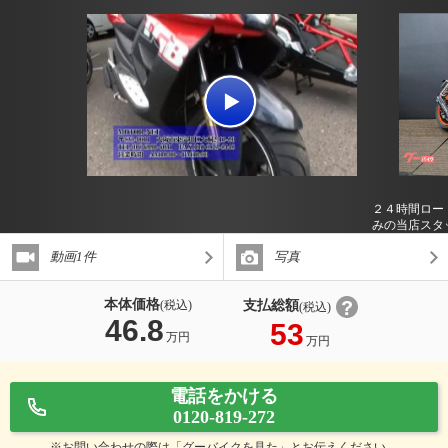
２４時間ロー
みの当店スタ
動画1件
写真
本体価格
支払総額
(税込)
(税込)
46.8
53
万円
万円
電話をかける
0120-819-272
※お問い合わせの際は「グーバイクを見た」とお伝えください。