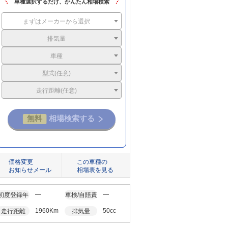
車種選択するだけ、かんたん相場検索
まずはメーカーから選択
排気量
車種
型式(任意)
走行距離(任意)
価格変更
この車種の
お知らせメール
相場表を見る
―
―
初度登録年
車検/自賠責
1960Km
50cc
走行距離
排気量