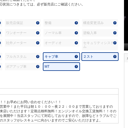
応状況につきましては、必ず販売店にご確認ください。
販売店保証
整備
構造変更済み
ワンオーナー
ノーマル車
逆輸入車
社外メーター
オーディオ
セキュリティシステ
ム
フルカスタム
キャブ車
２スト
ボアアップ車
MT
！！お早めにお問い合わせください！！
営業中！また平日は朝１０：００～夜２２：００まで営業しておりますの
来店いただけます！定期点検料無料！エンジンオイル交換工賃無料！！その
を展開中！当店スタッフにて対応しておりますので、故障などトラブルでご
のスタッフがレスキューに向かいますのでご安心いただけますよ。