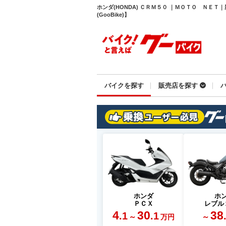
ホンダ(HONDA) ＣＲＭ５０ ｜ＭＯＴＯ ＮＥ
(GooBike)】
バイクを探す
販売店を探す
ホンダ
ホ
ＰＣＸ
レブル
4
30
38
.1
.1
～
～
万円