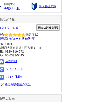
印刷する
購入基礎知識
A4版
B5版
販売店情報
ＭＯＴＯ ＮＥＴ
総合
満足度
4.7
販売店レビューを見る(54件)
〒533-0011
大阪府大阪市東淀川区大桐１－８－７
EL: 0120-819-272
AX: 06-6323-5445
店舗詳細
ショールーム
バイク(120)
特定商取引法の表記
販売店動画