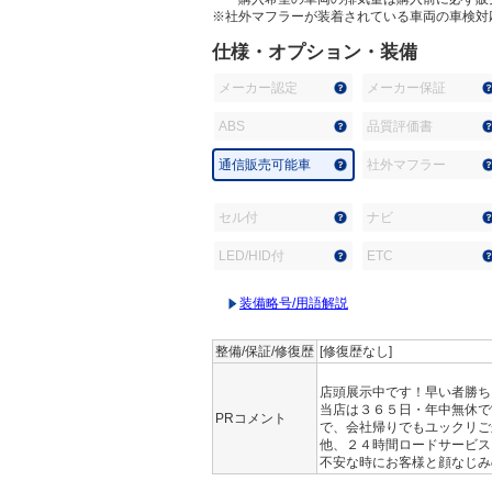
※社外マフラーが装着されている車両の車検対
仕様・オプション・装備
メーカー認定
メーカー保証
ABS
品質評価書
通信販売可能車
社外マフラー
セル付
ナビ
LED/HID付
ETC
装備略号/用語解説
整備/保証/修復歴
[修復歴なし]
店頭展示中です！早い者勝ち
当店は３６５日・年中無休で
PRコメント
で、会社帰りでもユックリご
他、２４時間ロードサービス
不安な時にお客様と顔なじみ