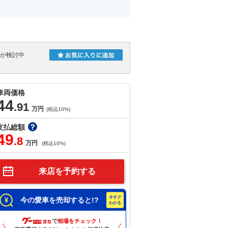
人が検討中
車両価格
44
.91
万円
(税込10%)
支払総額
49
.8
万円
(税込10%)
来店を予約する
今の愛車を売却すると!?
で
相場をチェック！