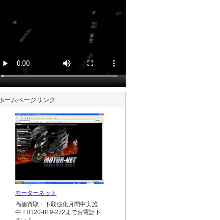
ホームページリンク
モーターネット
高価買取・下取強化月間中実施
中！0120-819-272までお電話下
さい！