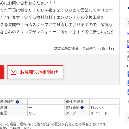
めにお問い合わせください！！
また平日は朝１０：００～夜２２：００まで営業しております
ただけます！定期点検料無料！エンジンオイル交換工賃無
スを展開中！当店スタッフにて対応しておりますので、故障な
なじみのスタッフがレスキューに向かいますのでご安心いただ
2025/10/27更新 車台番号下3桁：199
T
F
お見積り/お問合せ
度登録年
―
車検/自賠責
―
造国
―
走行距離
1960Km
復歴
なし
タイプ
オフロード
ている場合、運転時に必要な免許の区分が変更となる場合があります。
売店にご確認ください。