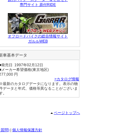
チョ―クを
専門サイト 原付RIDE
オフロードバイクの総合情報サイト
ガルルWEB
新車基本データ
■発売日 1997年02月12日
■メーカー希望価格(東京地区)
277,000 円
>カタログ情報
※最新のカタログデータになります。表示の物
件データと年式、価格等異なることがございま
す。
ページトップへ
る質問)
|
個人情報保護方針