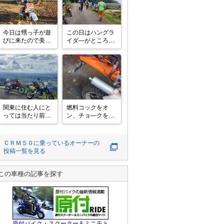
今日は甥っ子が遊
この日はハングラ
びに来たので美味
イダ―がところ狭
しいラーメン食べ
しと並べられ

てきました😃

壮観でしたね🙂

食後はモトクロス
遊び🤣🤣
関東に住む人にと
燃料コックをオ
っては当たり前の
ン、チョ―クを引
光景、

き圧縮上死点を

関東平野。

探って一気にキッ
地域外に住む人に
クを踏み抜く。

ＣＲＭ５０
に乗っているオーナーの
は不思議な景色だ
投稿一覧を見る
そうです🤔

2回、3回で長期放
置の割にはあっさ
かねてからお約束
りエンジン始動。

この車種の記事を探す
してた@96009 さ
サイレンサーから
んと

は2ストならでは
モトクル発のリア
の

ルオフ会❓️😆
見慣れた白煙💨💨
💨

原付バイク・スクーター＆ミニモト