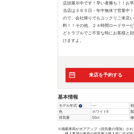
店頭展示中です！早い者勝ち！！お早
当店は３６５日・年中無休で営業中！
ので、会社帰りでもユックリご来店い
料！！その他、２４時間ロードサービ
どトラブルでご不安な時にお客様と顔
けますよ。
来店を予約する
基本情報
モデル年式
―
初
色
ホワイトII
製
排気量
50cc
修
※掲載車両がボアアップ（排気量の増加）され
購入希望の車両の排気量は購入前に必ず販