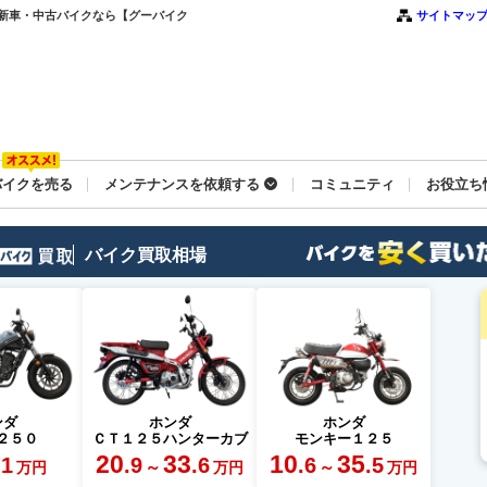
Ｔ｜新車・中古バイクなら【グーバイク
サイトマッ
バイクを売る
メンテナンスを依頼する
コミュニティ
お役立ち
バイク買取相場
ンダ
ホンダ
ホンダ
２５０
ＣＴ１２５ハンターカブ
モンキー１２５
20
33
10
35
.1
.9
.6
.6
.5
～
～
万円
万円
万円