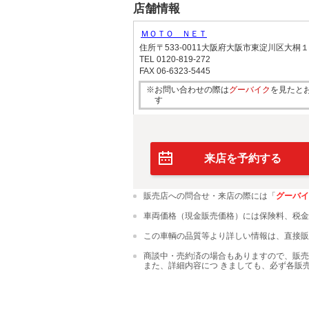
店舗情報
ＭＯＴＯ ＮＥＴ
住所
〒533-0011大阪府大阪市東淀川区大桐
TEL
0120-819-272
FAX
06-6323-5445
※お問い合わせの際は
グーバイク
を見たと
す
来店を予約する
販売店への問合せ・来店の際には「
グーバイ
車両価格（現金販売価格）には保険料、税金
この車輌の品質等より詳しい情報は、直接販
商談中・売約済の場合もありますので、販売
また、詳細内容につ きましても、必ず各販