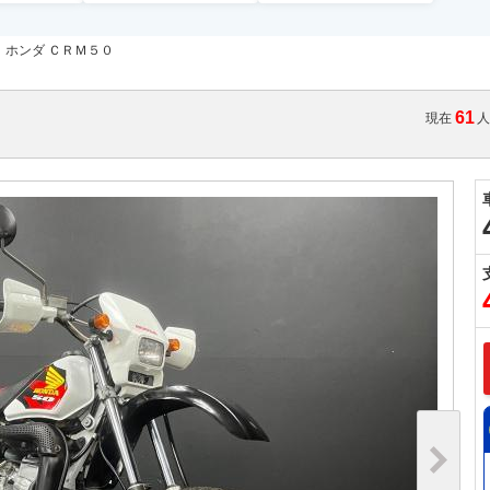
ホンダ ＣＲＭ５０
61
現在