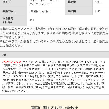
ストリート/オールドルッ
タイプ
排気量
200cc
ク/スクランブラー
整備/保証
[整備付][保証付]
製造国
日本
車台番号
231
(下3桁)
※掲載車両がボアアップ（排気量の増加）されている場合、運転時に必要な免許の
区分が変更となる場合があります。購入希望の車両の排気量は購入前に必ず販売店
にご確認ください。
※社外マフラーが装着されている車両の車検対応状況につきましては、必ず販売店
にご確認ください。
PR
バンバン２００
ライトカスタム済みのインジェクションモデルです！ＧｏｏＢｉｋｅ
に掲載している車輌以外に随時１００台以上の在庫を展示中！人気の原付二種はもち
ろん大型ツアラーまで多数取扱中！在庫は日々変動するため気になる車輌があればお
早めにお問い合わせください♪なお、当店で販売するほとんどの車輌は、バッテリー・
プラグ・エンジンオイルなどは新品へ交換してから納車いたします。更に納車後３ヶ
月間の保証付き！他にもカスタムのご相談、または「アフターパーツを外してノーマ
ルで納車して欲しい」といったご要望など可能な限りご対応させていただきます。車
検・修理・各種保険の取り扱いもしておりますので、保険切り替えから点検までお気
軽にご相談ください。
車両に関するお問い合わせ