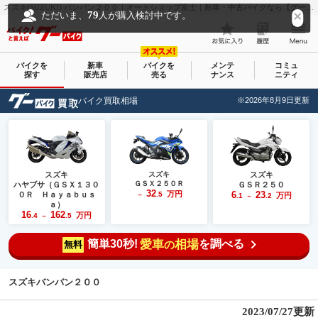
スズキ(SUZUKI) バンバン２００｜オートショップ富士｜新車・中古バイクなら【グーバイク(GooBike)】
79
ただいま、
人が購入検討中です。
バイクを
新車
バイクを
メンテ
コミュ
探す
販売店
売る
ナンス
ニティ
バイク買取相場
※2026年8月9日更新
スズキ
スズキ
スズキ
ＧＳＸ２５０Ｒ
ハヤブサ（ＧＳＸ１３０
ＧＳＲ２５０
32
万円
6
23
０Ｒ Ｈａｙａｂｕｓ
.5
万円
～
.1
.2
～
ａ）
16
162
万円
.4
.5
～
簡単30秒!
愛車
相場
を調べる
の
無料
スズキバンバン２００
2023/07/27更新