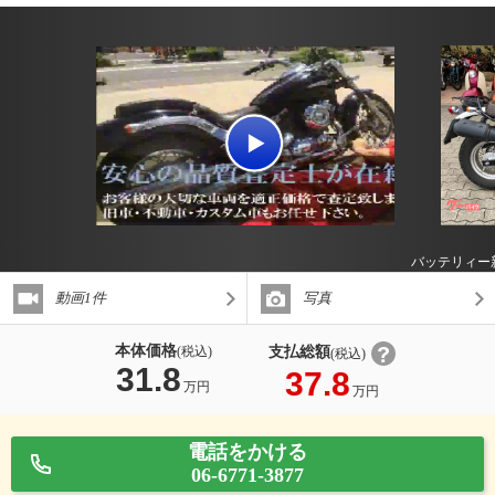
バッテリィー
動画1件
写真
本体価格
支払総額
(税込)
(税込)
31.8
37.8
万円
万円
電話をかける
06-6771-3877