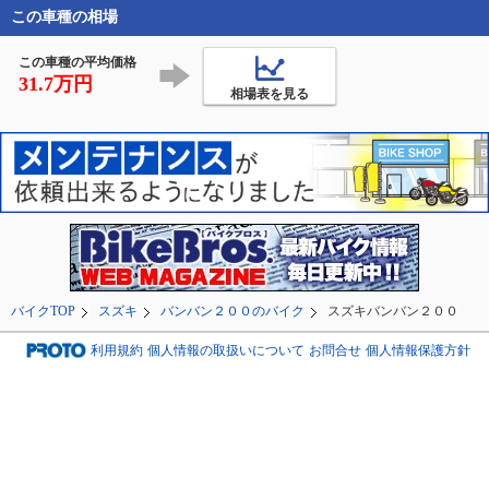
付けた

😃🚬

この車種の相場
ワッシャーをカマすぐ
らいで簡単に付いた。

この車種の平均価格
リアは、スクーターと
それでは皆さんご安全
31.7万円
かに
に❗(^^ゞ
相場表を見る
バイクTOP
スズキ
バンバン２００のバイク
スズキバンバン２００
利用規約
個人情報の取扱いについて
お問合せ
個人情報保護方針