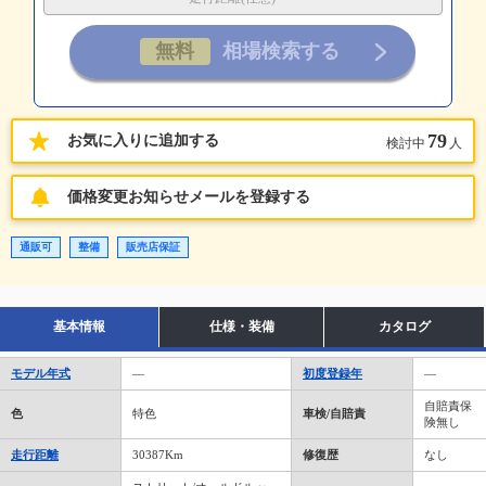
79
お気に入りに追加する
検討中
人
価格変更お知らせメールを登録する
通販可
整備
販売店保証
基本情報
仕様・装備
カタログ
モデル年式
―
初度登録年
―
自賠責保
色
特色
車検/自賠責
険無し
走行距離
30387Km
修復歴
なし