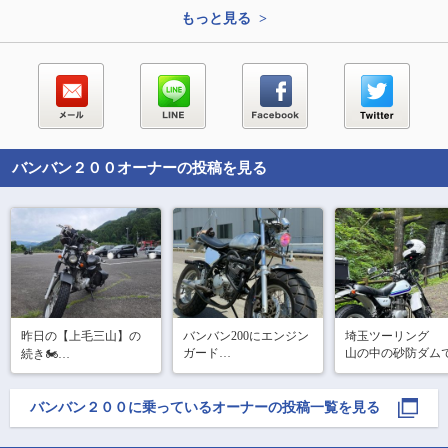
もっと見る >
バンバン２００
オーナーの投稿を見る
昨日の【上毛三山】の
バンバン200にエンジン
埼玉ツーリング

ガード

山の中の砂防ダム
続き🏍️

付けてみた。

す。小便小僧はオ
フロントは、グラスト
コの勢いが凄いです
【妙義山】へ🏍️

ラッカー用とかが付き
水量が多かったの
バンバン２００
に乗っているオーナーの投稿一覧を見る
やすいとの事だったの
きダムが印象的で
途中で【神流湖】と
😛
で、激安汎用ガードを
【道の駅うえの】で☕