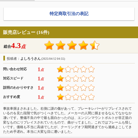
特定商取引法の表記
販売店レビュー (16件)
4.3
点
総合
投稿者：
よしろうさん
(2025/04/12 04:55)
1
問い合わせ対応
点
1
対応スピード
点
1
説明のわかりやすさ
点
1
おすすめ度
点
事故車掴まされました。右側に謎の傷があって、ブレーキレバーがリプレイスされて
いるのを見た段階で気がつくべきでした。メーカーの人間に掴ませるなんてなかなか
凄いです。整備不良の中で最も面白かったのは、エンジンマウントボルトが非正規の
変なものにリプレイスされていたもので、曲がってました。これではフレームも怪し
いです。価格も不当に高値でしたが、クーリングオフ期間過ぎてから連絡よこしてき
たため手遅れ。本当に大変な目に遭いました。