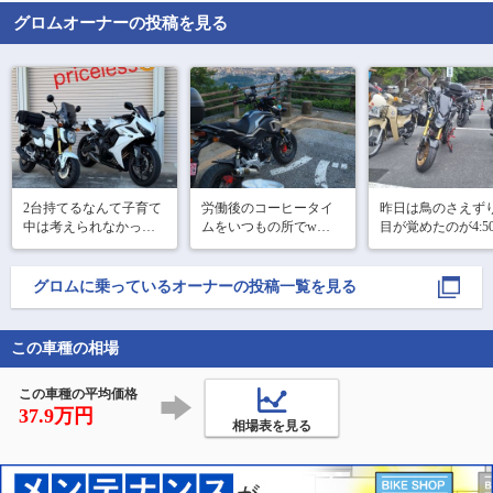
グロム
オーナーの投稿を見る
2台持てるなんて子育て
労働後のコーヒータイ
昨日は鳥のさえず
中は考えられなかった
ムをいつもの所でw

目が覚めたのが4:50
🤭記念にパシャ
て

なんて清々しい朝
リ。　　“priceless”お金
何気に金山も土砂崩れ
でしょう

で買えない価値があ
グロム
に乗っているオーナーの投稿一覧を見る
箇所があちこちに💦
る…🏍️お金で買いまし
お仲間さんが淹れ
たがww
れたコーヒーと

この車種の相場
クローバーの食パ
ミミで

軽い朝食を摂り

この車種の平均価格
6:00出発で三峯神
37.9万円
相場表を見る
拝しました

苺