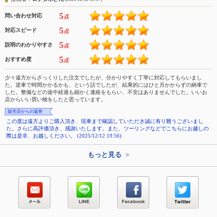
5
問い合わせ対応
点
5
対応スピード
点
5
説明のわかりやすさ
点
5
おすすめ度
点
少々遠方からざっくりした注文でしたが、分かりやすく丁寧に対応してもらいまし
た。逆車で時間かかるかも、という話でしたが、結果的にはひと月かからずの納車で
した。整備などの途中経過も細かく連絡をもらい、不安はありませんでした。いいお
店からいい買い物をしたと思っています。
販売店からの返答
この度は遠方よりご購入頂き、現車まで確認していただき誠に有り難うございまし
た。さらに高評価頂き、感謝いたします。また、ツーリングなどでこちらにお越しの
際は是非、お越しください。 (2025/12/12 19:56)
もっと見る >