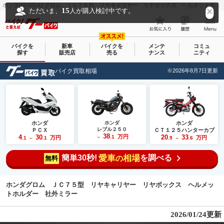
ホンダ(HONDA) グロム ＪＣ７５型 リヤキャリヤー リヤボックス ヘルメットホルダー 社外ミラー｜バイクショップ ロード☆スター｜新車・中古バイクなら【グーバイク(GooBike)】
15
ただいま、
人が購入検討中です。
バイクを
新車
バイクを
メンテ
コミュ
探す
販売店
売る
ナンス
ニティ
バイク買取相場
※2026年8月7日更新
ホンダ
ホンダ
ホンダ
レブル２５０
ＰＣＸ
ＣＴ１２５ハンターカブ
38
4
30
万円
20
33
.1
万円
万円
.1
.1
～
.9
.6
～
～
簡単30秒!
愛車
相場
を調べる
の
無料
ホンダグロム ＪＣ７５型 リヤキャリヤー リヤボックス ヘルメッ
トホルダー 社外ミラー
2026/01/24更新