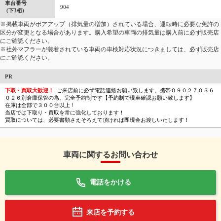
車台番号
904
(下3桁)
※掲載車両がボアアップ（排気量の増加）されている場合、運転時に必要な免許の
区分が変更となる場合があります。購入希望の車両の排気量は購入前に必ず販売店
にご確認ください。
※社外マフラーが装着されている車両の車検対応状況につきましては、必ず販売店
にご確認ください。
PR
下取・買取大歓迎！
ご来店前に必ず電話連絡お願い致します。携帯０９０２７０３６
０２６別倉庫保管の為、完全予約制です【予約制で現車確認お願い致します】
在庫は全部で３００台以上！
当店では下取り・買取を常に強化しております！
買取については、必要書類さえそろえて頂ければ即現金お渡しいたします！
車両に関するお問い合わせ
電話をかける
来店を予約する