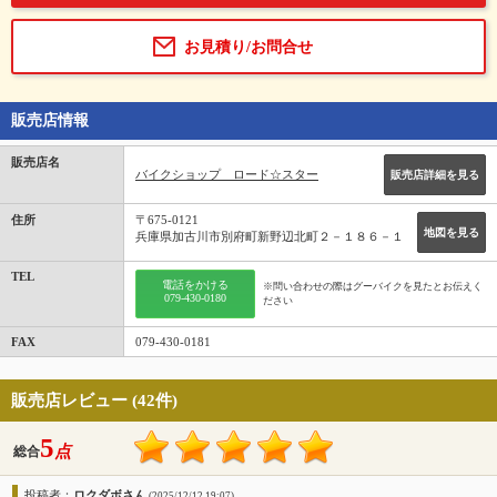
お見積り/お問合せ
販売店情報
販売店名
バイクショップ ロード☆スター
販売店詳細を見る
住所
〒675-0121
地図を見る
兵庫県加古川市別府町新野辺北町２－１８６－１
TEL
電話をかける
※問い合わせの際はグーバイクを見たとお伝えく
079-430-0180
ださい
FAX
079-430-0181
販売店レビュー (42件)
5
点
総合
投稿者：
ロクダボさん
(2025/12/12 19:07)