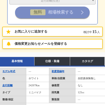
走行距離(任意)
15
お気に入りに追加する
検討中
人
価格変更お知らせメールを登録する
基本情報
仕様・装備
カタログ
モデル年式
―
初度登録年
―
色
ホワイト
車検/自賠責
自賠責保険無し
走行距離
24207Km
修復歴
なし
タイプ
ミニバイク
排気量
125cc
整備/保証
製造国
―