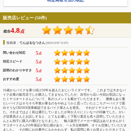
特定商取引法の表記
販売店レビュー (50件)
4.8
点
総合
投稿者：
てんはるなつさん
(2024/12/07 12:07)
5
問い合わせ対応
点
5
対応スピード
点
5
説明のわかりやすさ
点
5
おすすめ度
点
16歳からバイクを乗り続け50年を超えたおじいライダーです。 これまでは大きなバ
イク企業の販売店でしか購入してきませんでしたが、自宅から近い今回お世話になっ
たミヤコオートさんについて、私のコメントを載せていただきます。 腰痛もあり重
たいバイクはそろそろ卒業か乗るのをやめようかと思っていたところグーバイクで面
白そうなCB200X現車確認できるバイク屋さんを発見。 それがミヤコオートさんでし
た。それまではよく前は通行していましたが何か入りにくいなーの印象でした。がい
ざ従業員さんとお話しすると、とてもお優しく下取り査定も色々説明していただきと
んとん拍子に購入の運びとなりました。 輸入販売でメーカー保証はありませんがミ
ヤコオートさんの3年保証が安心感があり、一ヵ月点検無料、オイル交換していただき
ました。 その時にお仕事中にもかかわらず、私の質問に色々お答えいただきとても