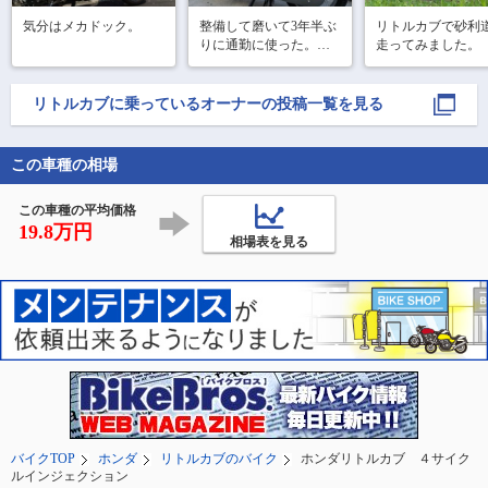
気分はメカドック。
整備して磨いて3年半ぶ
リトルカブで砂利
りに通勤に使った。小
走ってみました。
気味良く走る気持ち良
し。
リトルカブ
に乗っているオーナーの投稿一覧を見る
この車種の相場
この車種の平均価格
19.8万円
相場表を見る
バイクTOP
ホンダ
リトルカブのバイク
ホンダリトルカブ ４サイク
ルインジェクション