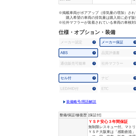
※掲載車両がボアアップ（排気量の増加）され
購入希望の車両の排気量は購入前に必ず販
※社外マフラーが装着されている車両の車検対
仕様・オプション・装備
メーカー認定
メーカー保証
ABS
品質評価書
通信販売可能車
社外マフラー
セル付
ナビ
LED/HID付
ETC
装備略号/用語解説
整備/保証/修復歴
[保証付]
ＹＳＰ安心３年間保証
無制限レスキュー付。マトリ
ＹＳＰ大阪東は「感動創造」