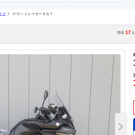
イク
ヤマハ トレイサー９ＧＴ
17
現在