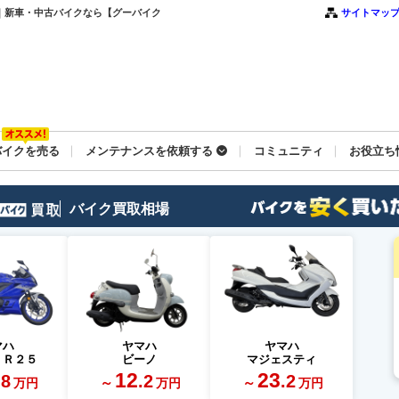
大阪東｜新車・中古バイクなら【グーバイク
サイトマッ
バイクを売る
メンテナンスを依頼する
コミュニティ
お役立ち
バイク買取相場
マハ
ヤマハ
ヤマハ
－Ｒ２５
ビーノ
マジェスティ
12
23
.8
.2
.2
～
～
万円
万円
万円