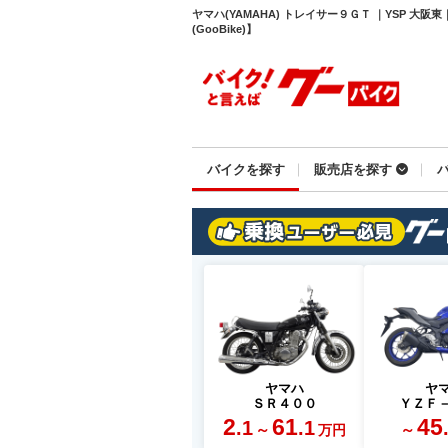
ヤマハ(YAMAHA) トレイサー９ＧＴ ｜YSP 
(GooBike)】
バイクを探す
販売店を探す
ヤマハ
ヤ
ＳＲ４００
ＹＺＦ
2
61
45
.1
.1
～
～
万円