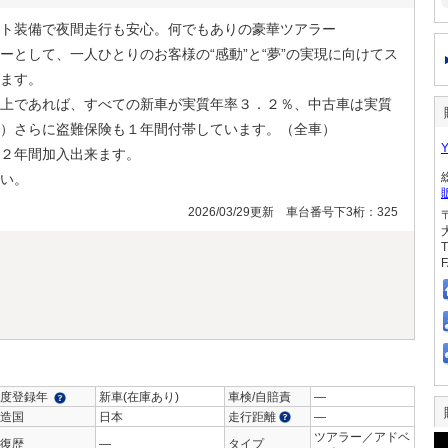
ト装備で夜間走行も安心。何でもありの豪華ツアラー
ーとして、一人ひとりのお客様の“感動”と“夢”の実現に向けてス
ます。
上であれば、すべての新車が実質年率３．２％、中古車は実質
）さらに盗難保険も１年間付帯しています。（全車）
２年間加入出来ます。
い。
2026/03/29更新 車台番号下3桁：325
T
F
度登録年
新車(在庫あり)
車検/自賠責
―
造国
日本
走行距離
―
ツアラー／アドベ
復歴
―
タイプ