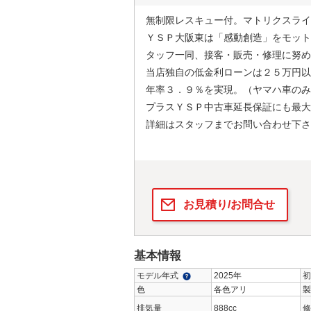
無制限レスキュー付。マトリクスライ
ＹＳＰ大阪東は「感動創造」をモット
タッフ一同、接客・販売・修理に努め
当店独自の低金利ローンは２５万円以
年率３．９％を実現。（ヤマハ車のみ
プラスＹＳＰ中古車延長保証にも最大
詳細はスタッフまでお問い合わせ下さ
お見積り/お問合せ
基本情報
モデル年式
2025年
初
色
各色アリ
製
排気量
888cc
修