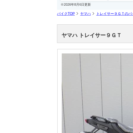
※2026年8月6日更新
バイクTOP
ヤマハ
トレイサー９ＧＴのバ
ヤマハ トレイサー９ＧＴ