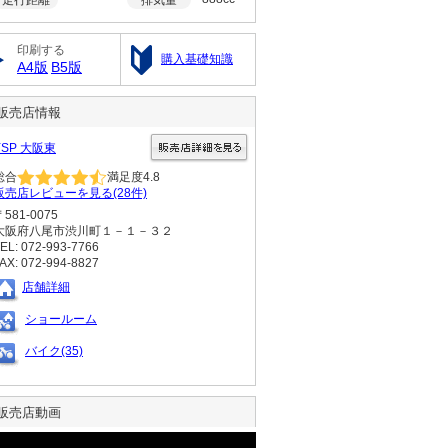
印刷する
購入基礎知識
A4版
B5版
販売店情報
YSP 大阪東
総合
満足度
4.8
販売店レビューを見る(28件)
〒581-0075
大阪府八尾市渋川町１－１－３２
EL: 072-993-7766
AX: 072-994-8827
店舗詳細
ショールーム
バイク(35)
販売店動画