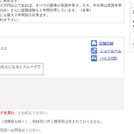
に努めます。
５万円以上であれば、すべての新車が実質年率３．２％、中古車は実質年率
のみ）さらに盗難保険も１年間付帯しています。（全車）
にも最大２年間加入出来ます。
わせ下さい。
店舗詳細
－３２
ショールーム
バイク(35)
お伝えになるとスムーズで
クを見た
」とお伝えください。
（消費税を除く）、登録等に伴う費用等は含まれておりません。
売店へお問合せください。