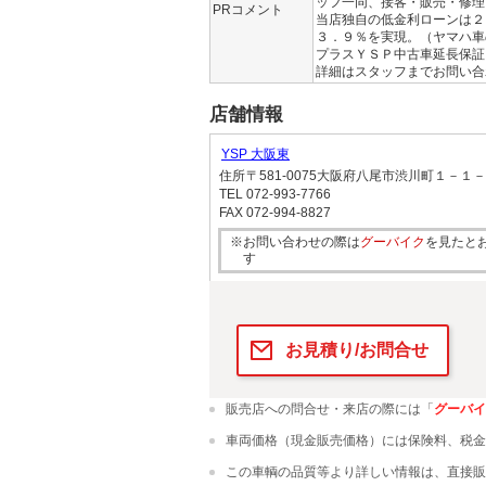
ッフ一同、接客・販売・修理
PRコメント
当店独自の低金利ローンは２
３．９％を実現。（ヤマハ車
プラスＹＳＰ中古車延長保証
詳細はスタッフまでお問い合
店舗情報
YSP 大阪東
住所
〒581-0075大阪府八尾市渋川町１－１
TEL
072-993-7766
FAX
072-994-8827
※お問い合わせの際は
グーバイク
を見たと
す
お見積り/お問合せ
販売店への問合せ・来店の際には「
グーバイ
車両価格（現金販売価格）には保険料、税金
この車輌の品質等より詳しい情報は、直接販