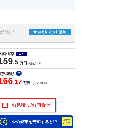
人が検討中
車両価格
159
.5
万円
(税込10%)
支払総額
166
.17
万円
(税込10%)
お見積り/お問合せ
今の愛車を売却すると!?