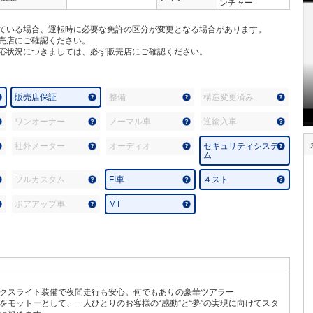
ンチャー
ている場合、運転時に必要な免許の区分が変更となる場合があります。
売店にご確認ください。
応状況につきましては、必ず販売店にご確認ください。
販売店保証
整備
構造変更済み
ワンオーナー
ノーマル車
逆輸入車
社外メーター
オーディオ
セキュリティシステ
ム
フルカスタム
FI車
４スト
ボアアップ車
MT
クスライト装備で夜間走行も安心。何でもありの豪華ツアラー
をモットーとして、一人ひとりのお客様の“感動”と“夢”の実現に向けてスタ