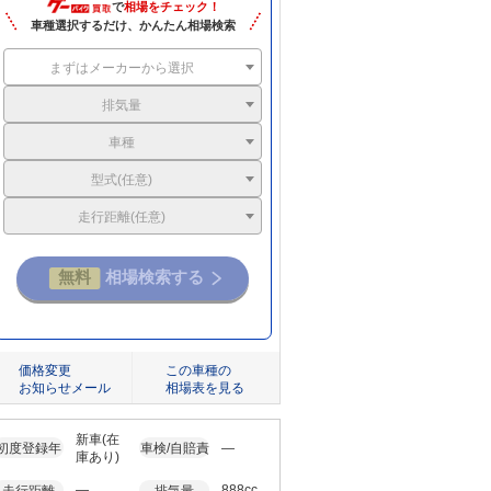
で
相場をチェック！
車種選択するだけ、かんたん相場検索
まずはメーカーから選択
排気量
車種
型式(任意)
走行距離(任意)
価格変更
この車種の
お知らせメール
相場表を見る
新車(在
初度登録年
車検/自賠責
―
庫あり)
―
888cc
走行距離
排気量