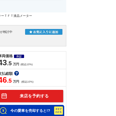
ラーＴＦＴ液晶メーター
人が検討中
車両価格
43
.5
万円
(税込10%)
支払総額
46
.5
万円
(税込10%)
来店を予約する
今の愛車を売却すると!?