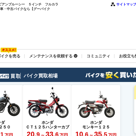
リビアンブルーシー ５インチ フルカラ
サイトマッ
新車・中古バイクなら【グーバイク
バイクを売る
メンテナンスを依頼する
コミュニティ
お役立ち
バイク買取相場
ンダ
ホンダ
ホンダ
２５０
ＣＴ１２５ハンターカブ
モンキー１２５
20
33
10
35
.1
.9
.6
.6
.5
～
～
万円
万円
万円