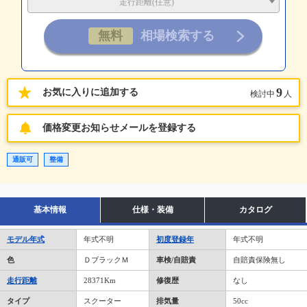
走行距離(任意)
9
お気に入りに追加する
検討中
人
価格変更お知らせメールを登録する
通販可
整備
基本情報
仕様・装備
カタログ
モデル年式
年式不明
初度登録年
年式不明
色
ＤブラックＭ
車検/自賠責
自賠責保険無し
走行距離
28371Km
修復歴
なし
タイプ
スクーター
排気量
50cc