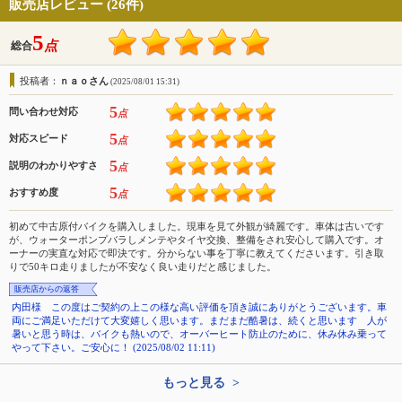
販売店レビュー (26件)
5
点
総合
投稿者：
ｎａｏさん
(2025/08/01 15:31)
5
問い合わせ対応
点
5
対応スピード
点
5
説明のわかりやすさ
点
5
おすすめ度
点
初めて中古原付バイクを購入しました。現車を見て外観が綺麗です。車体は古いです
が、ウォーターポンプバラしメンテやタイヤ交換、整備をされ安心して購入です。オ
ーナーの実直な対応で即決です。分からない事を丁寧に教えてくださいます。引き取
りで50キロ走りましたが不安なく良い走りだと感じました。
販売店からの返答
内田様 この度はご契約の上この様な高い評価を頂き誠にありがとうございます。車
両にご満足いただけて大変嬉しく思います。まだまだ酷暑は、続くと思います 人が
暑いと思う時は、バイクも熱いので、オーバーヒート防止のために、休み休み乗って
やって下さい。ご安心に！ (2025/08/02 11:11)
もっと見る >