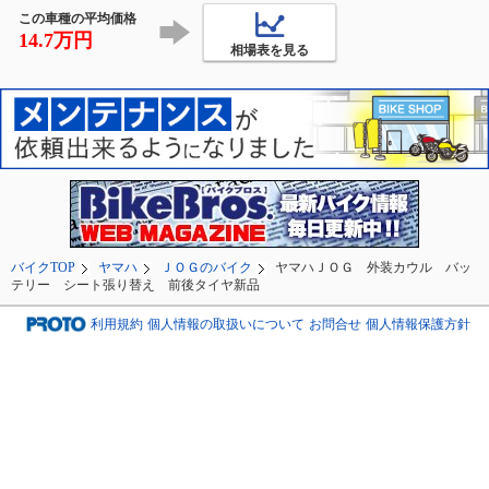
ヶ久保】に向かい
この車種の平均価格
🏍💨
14.7万円
相場表を見る
バイクTOP
ヤマハ
ＪＯＧのバイク
ヤマハＪＯＧ 外装カウル バッ
テリー シート張り替え 前後タイヤ新品
利用規約
個人情報の取扱いについて
お問合せ
個人情報保護方針