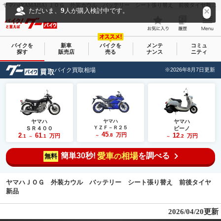
ヤマハ(YAMAHA) ＪＯＧ 外装カウル バッテリー シート張り替え 前後タイヤ新品｜ＦＡＣＴＯＲＹ－Ｋ｜新車・中古バイクなら【グーバイク(GooBike)】
9
ただいま、
人が購入検討中です。
バイクを
新車
バイクを
メンテ
コミュ
探す
販売店
売る
ナンス
ニティ
バイク買取相場
※2026年8月7日更新
ヤマハ
ヤマハ
ヤマハ
ＹＺＦ－Ｒ２５
ＳＲ４００
ビーノ
45
2
61
万円
12
.8
万円
万円
.1
.1
～
.2
～
～
簡単30秒!
愛車
相場
を調べる
の
無料
ヤマハＪＯＧ 外装カウル バッテリー シート張り替え 前後タイヤ
新品
2026/04/20更新