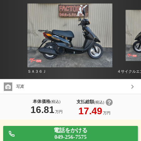
ＳＡ３６Ｊ
４サイクルエ
写真
本体価格
支払総額
(税込)
(税込)
16.81
17.49
万円
万円
電話をかける
049-256-7575