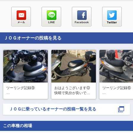
ＪＯＧ
オーナーの投稿を見る
ツーリング記録⑨

おはようございます😊
ツーリング記録⑥

快晴で気分が良いです✨
都民の森駐車場まで降
お土産も無事に仕
今日も快適にツーキン
りてきました😊まだ空
ました🎁目的の1
グ行ってきます🏍💨
気が違いますね✨

たバイク弁当が祭
ＪＯＧ
に乗っているオーナーの投稿一覧を見る
響で販売してなか
少し小腹が空いたので
のご残念😭

売店を見に行きます🙆
この車種の相場
気を取り直して、
最終目的地【道の