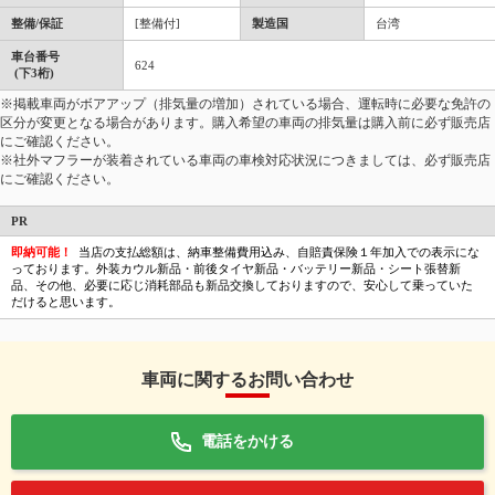
整備/保証
[整備付]
製造国
台湾
車台番号
624
(下3桁)
※掲載車両がボアアップ（排気量の増加）されている場合、運転時に必要な免許の
区分が変更となる場合があります。購入希望の車両の排気量は購入前に必ず販売店
にご確認ください。
※社外マフラーが装着されている車両の車検対応状況につきましては、必ず販売店
にご確認ください。
PR
即納可能！
当店の支払総額は、納車整備費用込み、自賠責保険１年加入での表示にな
っております。外装カウル新品・前後タイヤ新品・バッテリー新品・シート張替新
品、その他、必要に応じ消耗部品も新品交換しておりますので、安心して乗っていた
だけると思います。
車両に関するお問い合わせ
電話をかける