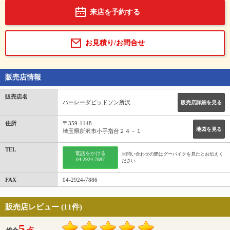
来店を予約する
お見積り/お問合せ
販売店情報
販売店名
ハーレーダビッドソン所沢
販売店詳細を見る
住所
〒359-1148
地図を見る
埼玉県所沢市小手指台２４－１
TEL
電話をかける
※問い合わせの際はグーバイクを見たとお伝えく
04-2924-7887
ださい
FAX
04-2924-7886
販売店レビュー (11件)
5