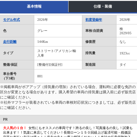
基本情報
仕様・装備
モデル年式
2026年
初度登録年
2026年
検
色
グレー
車検/自賠責
2029/05
走行距離
144Km
修復歴
なし
ストリート/アメリカン/輸
タイプ
排気量
1923cc
入車
整備/保証
[整備付][保証付]
製造国
タイ
車台番号
881
(下3桁)
※掲載車両がボアアップ（排気量の増加）されている場合、運転時に必要な免許の
区分が変更となる場合があります。購入希望の車両の排気量は購入前に必ず販売店
にご確認ください。
※社外マフラーが装着されている車両の車検対応状況につきましては、必ず販売店
にご確認ください。
PR
大人気の１台！
女性にもオススメの車両です！跨るの良し！写真撮るの良し！試乗も
出来ます！！気楽に来店してください！長期ローン１５０回繰上げ返済可能・残価設