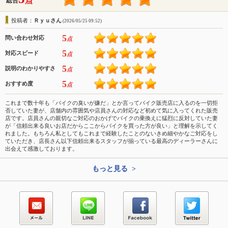
点
総合
投稿者：
Ｒｙｕさん
(2026/05/25 09:52)
5
問い合わせ対応
点
5
対応スピード
点
5
説明のわかりやすさ
点
5
おすすめ度
点
これまで数十年も「バイクの臭いが嫌だ」とか言ってバイク販売店に入るのを一切拒
否していた妻が、店舗内の雰囲気や店員さんの対応など初めて気に入ってくれた販売
店です。店員さんの親切なご対応のおかげでバイクの乗換えに猛烈に反対していた妻
が「信頼出来る良いお店だからここからバイクを買った方が良い」と理解を示してく
れました。もちろん私としてもこれまで経験したことのないきめ細やかなご対応をし
ていただき、店長さん以下信頼出来るスタッフが揃っている最高のディーラーさんに
出会えて感激しております。
もっと見る >