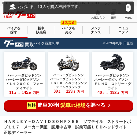
ＨＡＲＬＥＹ－ＤＡＶＩＤＳＯＮ(HARLEY-DAVIDSON) ＦＸＢＢ ソフテイル ストリートボブ１１７ メーカー保証 認定中古車 試乗可能ＬＥＤヘッドライト 正規ディーラー｜ハーレーダビッドソン所沢｜新車・中古バイクなら【グーバイク(GooBike)】
13
ただいま、
人が購入検討中です。
バイクを
新車
バイクを
メンテ
コミュ
探す
販売店
売る
ナンス
ニティ
バイク買取相場
※2026年8月8日更新
ハーレーダビッドソン
ハーレーダビッドソン
ハーレーダビッドソン
ハーレーダビッドソン Ｆ
ハーレーダビッドソン
ハーレーダビッドソン
ＬＳＴＣ ヘリテイジソフ
ＸＬ１２００Ｘ フォー
ＦＬＨＸ ストリートグ
テイルクラシック
ティエイト
ライド
39
129
万円
.2
.3
11
145
40
192
～
万円
万円
.4
.9
.9
.4
～
～
簡単30秒!
愛車
相場
を調べる
の
無料
ＨＡＲＬＥＹ－ＤＡＶＩＤＳＯＮＦＸＢＢ ソフテイル ストリートボ
ブ１１７ メーカー保証 認定中古車 試乗可能ＬＥＤヘッドライト
正規ディーラー