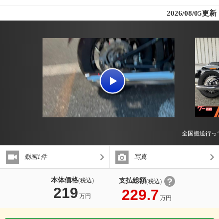
2026/08/05更新
全国搬送行っ
動画1件
写真
本体価格
支払総額
(税込)
(税込)
219
229.7
万円
万円