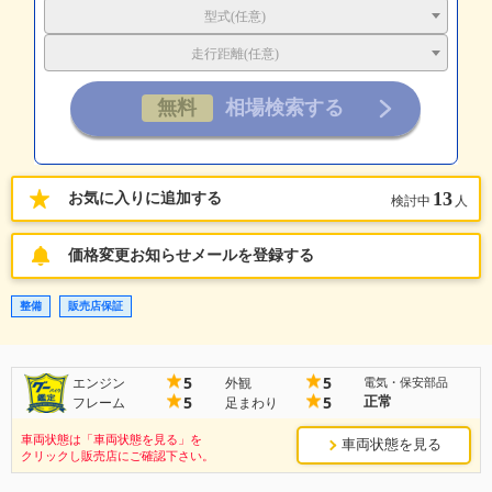
型式(任意)
走行距離(任意)
13
お気に入りに追加する
検討中
人
価格変更お知らせメールを登録する
整備
販売店保証
5
5
エンジン
外観
電気・保安部品
正常
5
5
フレーム
足まわり
車両状態は「車両状態を見る」を
車両状態を見る
クリックし販売店にご確認下さい。