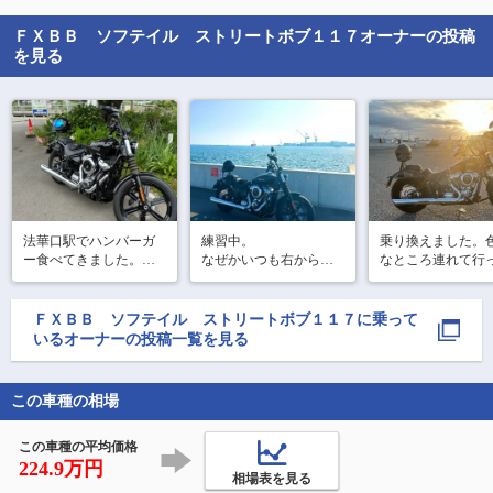
ＦＸＢＢ ソフテイル ストリートボブ１１７
オーナーの投稿
を見る
法華口駅でハンバーガ
練習中。

乗り換えました。
ー食べてきました。

なぜかいつも右から撮
なところ連れて行
#法華口 #ストリートボ
ってる。次は左から撮
もらいます。

#STREETBOB

ブ #STREETBOB 
ろう！

#streetbob117

#STREETBOB 
ＦＸＢＢ ソフテイル ストリートボブ１１７
に乗って
#バイ
#streetbob117 
いるオーナーの投稿一覧を見る
この車種の相場
この車種の平均価格
224.9万円
相場表を見る