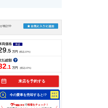
人が検討中
車両価格
29
.5
万円
(税込10%)
支払総額
32
.1
万円
(税込10%)
来店を予約する
今の愛車を売却すると!?
で
相場をチェック！