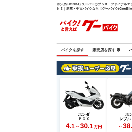
ホンダ(HONDA) スーパーカブ５０ ファイナル
ＮＥ｜新車・中古バイクなら【グーバイク(GooBike
バイクを探す
販売店を探す
ホンダ
ホ
ＰＣＸ
レブル
4
30
38
.1
.1
～
～
万円