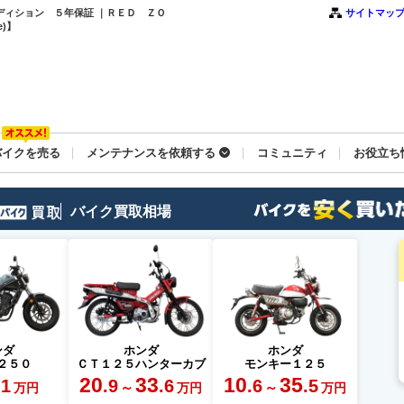
エディション ５年保証 ｜ＲＥＤ ＺＯ
サイトマッ
)】
バイクを売る
メンテナンスを依頼する
コミュニティ
お役立ち
バイク買取相場
ンダ
ホンダ
ホンダ
２５０
ＣＴ１２５ハンターカブ
モンキー１２５
20
33
10
35
.1
.9
.6
.6
.5
～
～
万円
万円
万円