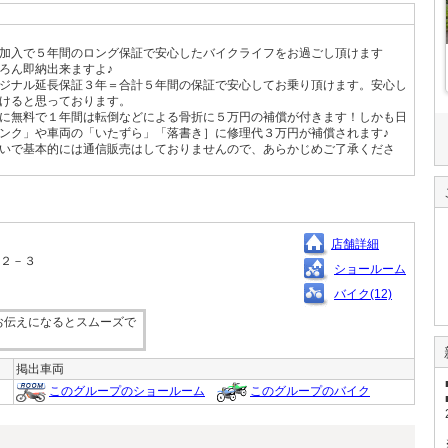
加入で５年間のロング保証で安心したバイクライフをお過ごし頂けます
ろん即納出来ますよ♪
ジナル延長保証３年＝合計５年間の保証で安心してお乗り頂けます。安心し
けると思っております。
に無料で１年間は転倒などによる骨折に５万円の補償が付きます！しかも日
ンク」や車両の「いたずら」「落書き］に修理代３万円が補償されます♪
いで基本的には通信販売はしておりませんので、あらかじめご了承くださ
店舗詳細
１２－３
ショールーム
バイク(12)
お伝えになるとスムーズで
掲出車両
このグループのショールーム
このグループのバイク