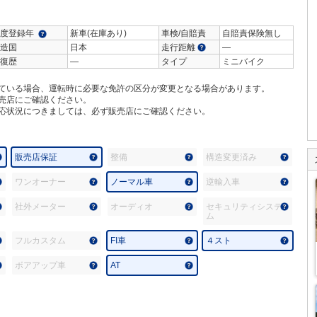
度登録年
新車(在庫あり)
車検/自賠責
自賠責保険無し
造国
日本
走行距離
―
復歴
―
タイプ
ミニバイク
ている場合、運転時に必要な免許の区分が変更となる場合があります。
売店にご確認ください。
応状況につきましては、必ず販売店にご確認ください。
販売店保証
整備
構造変更済み
ワンオーナー
ノーマル車
逆輸入車
社外メーター
オーディオ
セキュリティシステ
ム
フルカスタム
FI車
４スト
ボアアップ車
AT