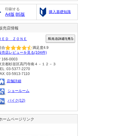
印刷する
購入基礎知識
A4版
B5版
販売店情報
ＲＥＤ ＺＯＮＥ
総合
満足度
4.9
販売店レビューを見る(104件)
〒166-0003
東京都杉並区高円寺南４－１２－３
EL: 03-5377-2270
AX: 03-5913-7110
店舗詳細
ショールーム
バイク(12)
ホームページリンク