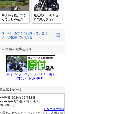
て感謝します。
ィング行ってみた
いですね
午後から鉄カブく
最近流行りのチョ
んで出動🛵蓮の花
ロQ風カブちゃん
を見に行きました
😁

が、あまり咲いて
#スーパーカブ 
ない💦そこに犬の
#ChatGPT #50cc 
スーパーカブ５０
に乗っているオー
散歩をしているお
ナーの投稿一覧を見る
ばちゃんが「見頃
は朝よ！早朝にこ
なければダメよ
この車種の記事を探す
~」と言われまし
た💧勉強になりま
した😆
原付バイク・スクーター＆ミニモト
専門サイト 原付RIDE
新車基本データ
■発売日 2024年12月12日
■メーカー希望価格(東京地区)
297,000 円
>カタログ情報
※最新のカタログデータになります。表示の物