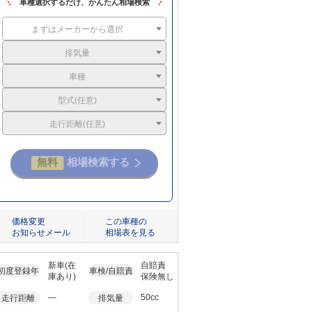
車種選択するだけ、かんたん相場検索
まずはメーカーから選択
排気量
車種
型式(任意)
走行距離(任意)
価格変更
この車種の
お知らせメール
相場表を見る
新車(在
自賠責
初度登録年
車検/自賠責
庫あり)
保険無し
―
50cc
走行距離
排気量