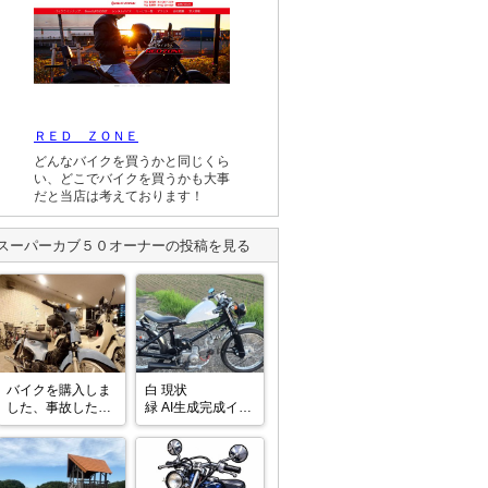
ＲＥＤ ＺＯＮＥ
どんなバイクを買うかと同じくら
い、どこでバイクを買うかも大事
だと当店は考えております！
スーパーカブ５０
オーナーの投稿を見る
バイクを購入しま
白 現状

した、事故したバ
緑 AI生成完成イメ
イクなんだから
ージ

色々な修理をしな
完成までいつまで
きゃだな。。。一
かかるのか…完成
応ここまでが出来
したらカブミーテ