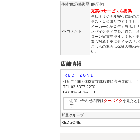
整備/保証/修復歴
[保証付]
充実のサービスを提供
当店オリジナル安心保証のご
ラスト１台限りです！？もち
メーカー保証２年＋当店オリ
PRコメント
たバイクライフをお過ごし頂
ローン実質年率４．５％～更
常も対象！更にタイヤの「パ
こちらの車両は保証の兼ね合
い。
店舗情報
ＲＥＤ ＺＯＮＥ
住所
〒166-0003東京都杉並区高円寺南４－
TEL
03-5377-2270
FAX
03-5913-7110
※お問い合わせの際は
グーバイク
を見たと
す
所属グループ
RED ZONE