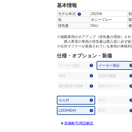
基本情報
モデル年式
2025年
初
色
ボニーブルー
製
排気量
50cc
修
※掲載車両がボアアップ（排気量の増加）され
購入希望の車両の排気量は購入前に必ず販
※社外マフラーが装着されている車両の車検対
仕様・オプション・装備
メーカー認定
メーカー保証
ABS
品質評価書
通信販売可能車
社外マフラー
セル付
ナビ
LED/HID付
ETC
装備略号/用語解説