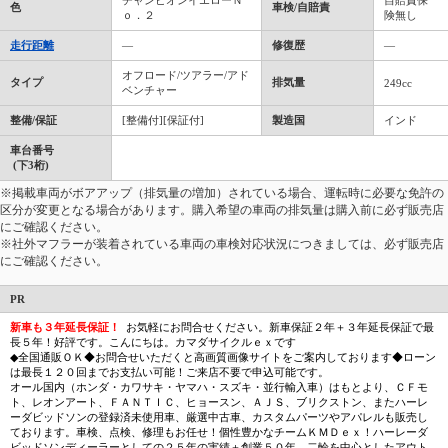
チャンピオンイエローＮ
自賠責保
色
車検/自賠責
ｏ．２
険無し
走行距離
―
修復歴
―
オフロード/ツアラー/アド
タイプ
排気量
249cc
ベンチャー
整備/保証
[整備付][保証付]
製造国
インド
車台番号
(下3桁)
※掲載車両がボアアップ（排気量の増加）されている場合、運転時に必要な免許の
区分が変更となる場合があります。購入希望の車両の排気量は購入前に必ず販売店
にご確認ください。
※社外マフラーが装着されている車両の車検対応状況につきましては、必ず販売店
にご確認ください。
PR
新車も３年延長保証！
お気軽にお問合せください。新車保証２年＋３年延長保証で最
長５年！好評です。こんにちは。カマダサイクルｅｘです
◆全国通販ＯＫ◆お問合せいただくと高画質画像サイトをご案内しております◆ローン
は最長１２０回までお支払い可能！ご来店不要で申込可能です。
オール国内（ホンダ・カワサキ・ヤマハ・スズキ・並行輸入車）はもとより、ＣＦモ
ト、レオンアート、ＦＡＮＴＩＣ、ヒョースン、ＡＪＳ、ブリクストン、またハーレ
ーダビッドソンの登録済未使用車、厳選中古車、カスタムパーツやアパレルも販売し
ております。車検、点検、修理もお任せ！個性豊かなチームＫＭＤｅｘ！ハーレーダ
ビッドソンディーラーとしての２５年の実績＋創業５０年。二輪を中心としたアウト