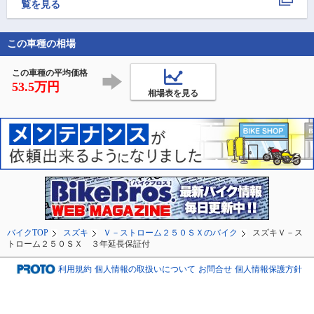
10時半には、帰りまし
11時過ぎに着いて早か
覧を見る
を見れて

た。

ったかなと思いました
大満足👍

殆ど走りっぱなしで、
がそこから１5分位待っ
でも山頂付近は寒
お尻痛いわ肩凝るし、
ていざ実食。

たよ🥶

この車種の相場
ハイスピード(笑)

店主さんのキャラも含
レストハウスのレ
疲れました?😅

めてここは良い店だと
ランで昼食を

この車種の平均価格
帰ったらかみさんと
思いま
JAPAN
53.5万円
相場表を見る
バイクTOP
スズキ
Ｖ－ストローム２５０ＳＸのバイク
スズキＶ－ス
トローム２５０ＳＸ ３年延長保証付
利用規約
個人情報の取扱いについて
お問合せ
個人情報保護方針