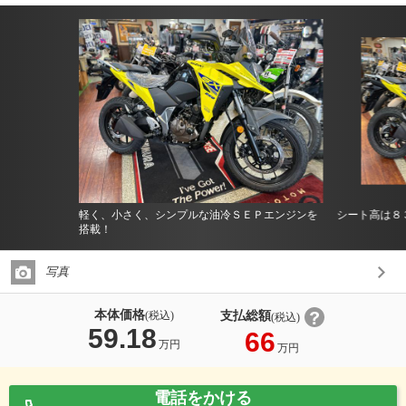
軽く、小さく、シンプルな油冷ＳＥＰエンジンを
シート高は８
搭載！
写真
本体価格
支払総額
(税込)
(税込)
59.18
66
万円
万円
電話をかける