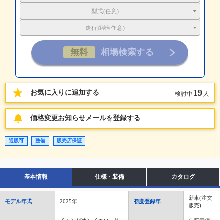
型式(任意)
走行距離(任意)
19
お気に入りに追加する
検討中
人
価格変更お知らせメールを登録する
通販可
整備
販売店保証
基本情報
仕様・装備
カタログ
新車(注文
モデル年式
2025年
初度登録年
販売)