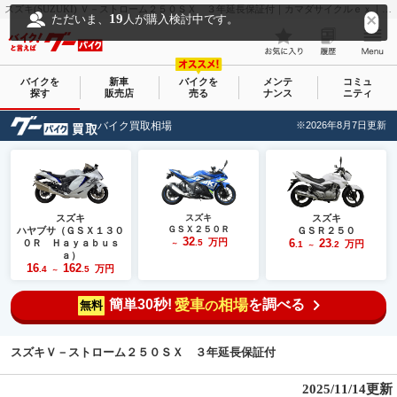
スズキ(SUZUKI) Ｖ－ストローム２５０ＳＸ ３年延長保証付｜カマダサイクルｅｘ｜新車・中古バイクなら【グーバイク(GooBike)】
19
ただいま、
人が購入検討中です。
バイクを
新車
バイクを
メンテ
コミュ
探す
販売店
売る
ナンス
ニティ
バイク買取相場
※2026年8月7日更新
スズキ
スズキ
スズキ
ＧＳＸ２５０Ｒ
ハヤブサ（ＧＳＸ１３０
ＧＳＲ２５０
32
万円
6
23
０Ｒ Ｈａｙａｂｕｓ
.5
万円
～
.1
.2
～
ａ）
16
162
万円
.4
.5
～
簡単30秒!
愛車
相場
を調べる
の
無料
スズキＶ－ストローム２５０ＳＸ ３年延長保証付
2025/11/14更新