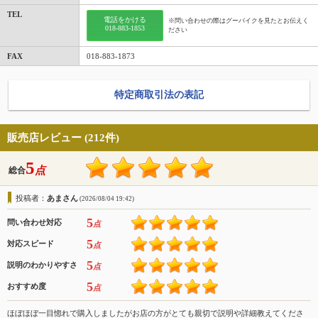
TEL
電話をかける
※問い合わせの際はグーバイクを見たとお伝えく
018-883-1853
ださい
FAX
018-883-1873
特定商取引法の表記
販売店レビュー (212件)
5
点
総合
投稿者：
あまさん
(2026/08/04 19:42)
5
問い合わせ対応
点
5
対応スピード
点
5
説明のわかりやすさ
点
5
おすすめ度
点
ほぼほぼ一目惚れで購入しましたがお店の方がとても親切で説明や詳細教えてくださ