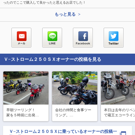
ったのでここで購入して良かったと思えるお店でした！
もっと見る >
Ｖ−ストローム２５０ＳＸ
オーナーの投稿を見る
早朝ツーリング！

会社の仲間と食事ツー
本日は去年のリベ
家を５時前に出発

リング。

で蔵王エコーライン
益田まで行って来まし
最近できた出汁が決め
仕事関係のバイク
た。

手のうどん屋さんに突
とツーリング🏍️🏍️🏍
260キロ走行

撃！

Ｖ−ストローム２５０ＳＸ
に乗っているオーナーの投稿一
天気もよく綺麗に