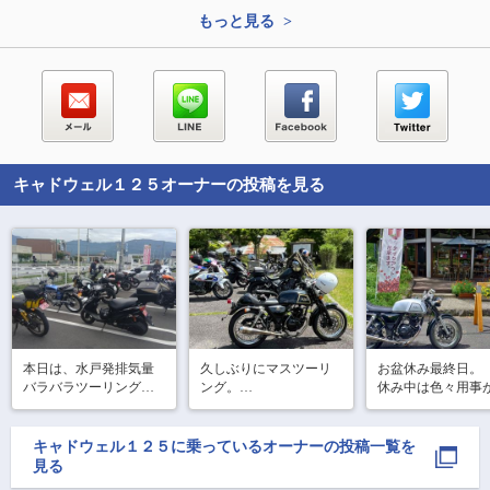
もっと見る >
キャドウェル１２５
オーナーの投稿を見る
本日は、水戸発排気量
久しぶりにマスツーリ
お盆休み最終日。

バラバラツーリング！

ング。

休み中は色々用事
「道の駅しもつま」の
奈良の野迫川へ。

ったので最終日だ
陽陽に朝定食をたべに
集合場所では陽射しが
朝からツーリング。
行く🍴この店のもつ煮
暑かったけど御山に入
キャドウェル１２５
に乗っているオーナーの投稿一覧を
赤城南面から中之
はとても美味しい(^^)

れば曇っていて快適。

見る
暮坂峠を登ってCafe
笠間市に5時30分集
最初のセローを買った