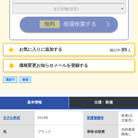
走行距離(任意)
89
お気に入りに追加する
検討中
人
価格変更お知らせメールを登録する
通販可
整備
基本情報
仕様・装備
新車(注
モデル年式
2024年
初度登録年
文販売)
自賠責保
色
ブラック
車検/自賠責
険無し