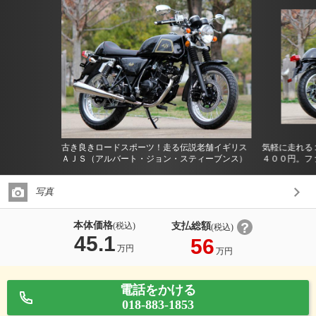
古き良きロードスポーツ！走る伝説老舗イギリス
気軽に走れる
ＡＪＳ（アルバート・ジョン・スティーブンス）
４００円。フ
写真
本体価格
支払総額
(税込)
(税込)
45.1
56
万円
万円
電話をかける
018-883-1853