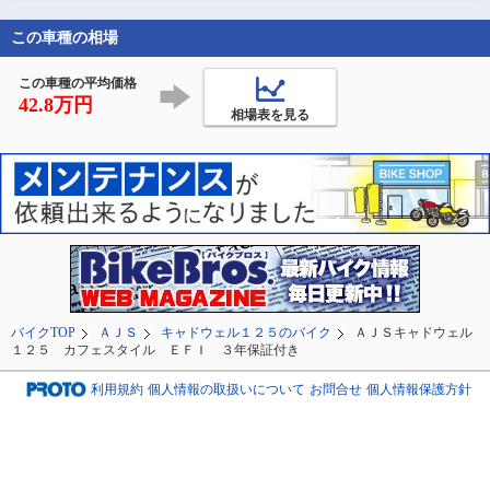
KURESAKAへ。

合〜　店は7時からやっ
時に嬉しくて毎週の様
コーヒーとワッフ
てるので、いつもの様
にダート林道を探して
この車種の相場
ブルーハワイのク
にハイペー
走り回った所。

ムソーダを頂い
大小様々なバイク
この車種の平均価格
42.8万円
相場表を見る
バイクTOP
ＡＪＳ
キャドウェル１２５のバイク
ＡＪＳキャドウェル
１２５ カフェスタイル ＥＦＩ ３年保証付き
利用規約
個人情報の取扱いについて
お問合せ
個人情報保護方針