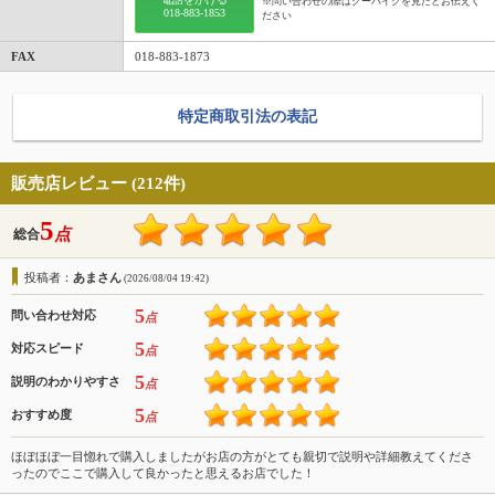
※問い合わせの際はグーバイクを見たとお伝えく
018-883-1853
ださい
FAX
018-883-1873
特定商取引法の表記
販売店レビュー (212件)
5
点
総合
投稿者：
あまさん
(2026/08/04 19:42)
5
問い合わせ対応
点
5
対応スピード
点
5
説明のわかりやすさ
点
5
おすすめ度
点
ほぼほぼ一目惚れで購入しましたがお店の方がとても親切で説明や詳細教えてくださ
ったのでここで購入して良かったと思えるお店でした！