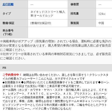
走行距離
―
修復歴
―
ネイキッド/ストリート/輸入
タイプ
排気量
124cc
車/オールドルック
整備/保証
[整備付][保証付]
製造国
中国
車台番号
(下3桁)
※掲載車両がボアアップ（排気量の増加）されている場合、運転時に必要な免許の
区分が変更となる場合があります。購入希望の車両の排気量は購入前に必ず販売店
にご確認ください。
※社外マフラーが装着されている車両の車検対応状況につきましては、必ず販売店
にご確認ください。
PR
ご予約受付中！
納期はお問い合わせください。楽しさを取り戻そう！クラシックスタ
イルの軽量カフェレーサー！こんにちは。カマダサイクルｅｘです
◆全国通販ＯＫ◆お問合せいただくと高画質画像サイトをご案内しております◆ローン
は最長１２０回までお支払い可能！ご来店不要で申込可能です。
オール国内（ホンダ・カワサキ・ヤマハ・スズキ・並行輸入車）はもとより、ＣＦモ
ト、レオンアート、ＦＡＮＴＩＣ、ヒョースン、ＡＪＳ、ブリクストン、またハーレ
ーダビッドソンの登録済未使用車、厳選中古車、カスタムパーツやアパレルも販売し
ております。車検、点検、修理もお任せ！個性豊かなチームＫＭＤｅｘ！ハーレーダ
ビッドソンディーラーとしての２５年の実績＋創業５０年。二輪を中心としたアウト
ドア総合カンパニーへ。バイクに乗って自由になるんだ