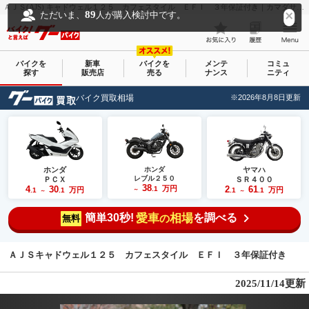
ＡＪＳ(AJS) キャドウェル１２５ カフェスタイル ＥＦＩ ３年保証付き｜カマダサイクルｅｘ｜新車・中古バイクなら【グーバイク(GooBike)】
89
ただいま、
人が購入検討中です。
バイクを
新車
バイクを
メンテ
コミュ
探す
販売店
売る
ナンス
ニティ
バイク買取相場
※2026年8月8日更新
ホンダ
ホンダ
ヤマハ
レブル２５０
ＰＣＸ
ＳＲ４００
38
4
30
万円
2
61
.1
万円
万円
.1
.1
～
.1
.1
～
～
簡単30秒!
愛車
相場
を調べる
の
無料
ＡＪＳキャドウェル１２５ カフェスタイル ＥＦＩ ３年保証付き
2025/11/14更新