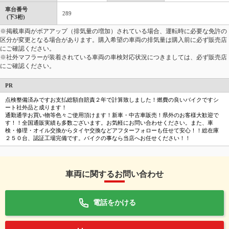
車台番号
289
(下3桁)
※掲載車両がボアアップ（排気量の増加）されている場合、運転時に必要な免許の
区分が変更となる場合があります。購入希望の車両の排気量は購入前に必ず販売店
にご確認ください。
※社外マフラーが装着されている車両の車検対応状況につきましては、必ず販売店
にご確認ください。
PR
点検整備済みですお支払総額自賠責２年で計算致しました！燃費の良いバイクですシ
ート社外品と成ります！
通勤通学お買い物等色々ご使用頂けます！新車・中古車販売！県外のお客様大歓迎で
す！！全国通販実績も多数ございます。お気軽にお問い合わせください。また、車
検・修理・オイル交換からタイヤ交換などアフターフォローも任せて安心！！総在庫
２５０台、認証工場完備です。バイクの事なら当店へお任せください！！
車両に関するお問い合わせ
電話をかける