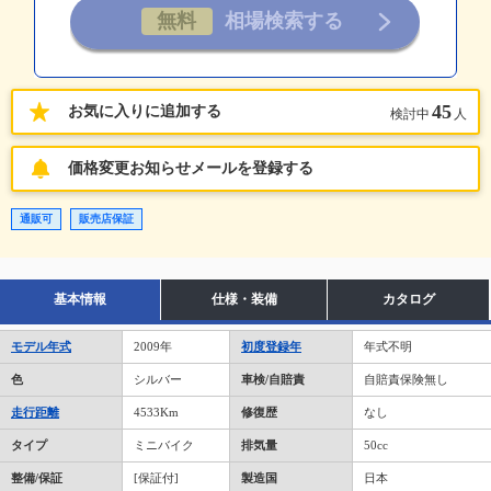
45
お気に入りに追加する
検討中
人
価格変更お知らせメールを登録する
通販可
販売店保証
基本情報
仕様・装備
カタログ
モデル年式
2009年
初度登録年
年式不明
色
シルバー
車検/自賠責
自賠責保険無し
走行距離
4533Km
修復歴
なし
タイプ
ミニバイク
排気量
50cc
整備/保証
[保証付]
製造国
日本