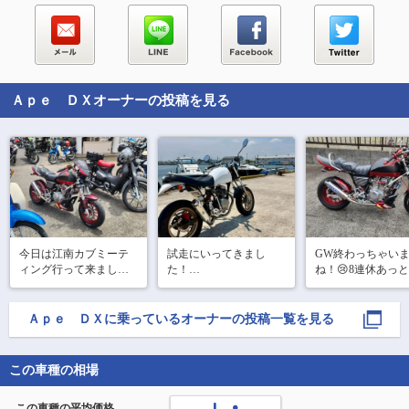
Ａｐｅ ＤＸ
オーナーの投稿を見る
今日は江南カブミーテ
試走にいってきまし
GW終わっちゃい
ィング行って来まし
た！

ね！😢8連休あっ
た！暑かった🥵600台以
前々からやりたかった
間！5月3日に四日
上は来てました！昼前
ドラムブレーキをディ
のほづみバーガー
に行って2時過ぎに帰り
スク化して、

ーティングに行っ
Ａｐｅ ＤＸ
に乗っているオーナーの投稿一覧を見る
ましたが最後までいた
ステップもoverレーシン
たぐらいでした。
ら帰り凄いことになり
グにしました！
っとエンジンの音
そう💦
になったのでタペ
この車種の相場
とカムチェーンの
はしました(*
この車種の平均価格