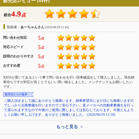
販売店レビュー (44件)
4.9
点
総合
投稿者：
あーちゃんさん
(2026/06/29 11:44)
5
問い合わせ対応
点
5
対応スピード
点
5
説明のわかりやすさ
点
5
おすすめ度
点
XR50が置いてあるという事で問い合わせを行い現車確認をして購入しました。現在納
車待ちですが対応が良くとてもいい買い物をしました。メンテナンスもお願いしたい
です。
販売店からの返答
ご購入頂きまして誠にありがとう御座います。納車希望日にまだ日にち御座いますの
でしっかり点検整備を行いますのでご安心下さい。某メーカーの自動車整備士を行っ
て居られます方なので今後のご使用に際しましては安心しております。今後ともよろ
しくお願い申し上げます。ありがとう御座いました。 (2026/06/29 11:58)
もっと見る >