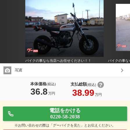
バイクの事なら当店へお任せください！！
バイクの事な
写真
本体価格
支払総額
(税込)
(税込)
36.8
38.99
万円
万円
電話をかける
0220-58-2038
※お問い合わせの際は「グーバイクを見た」とお伝えください。