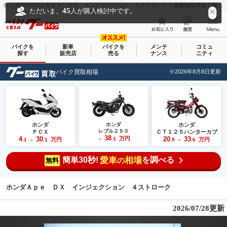
ホンダ(HONDA) Ａｐｅ ＤＸ インジェクション ４ストローク｜後藤輪業商会｜新車・中古バイクなら【グーバイク(GooBike)】
45
ただいま、
人が購入検討中です。
バイクを
新車
バイクを
メンテ
コミュ
探す
販売店
売る
ナンス
ニティ
バイク買取相場
※2026年8月8日更新
ホンダ
ホンダ
ホンダ
レブル２５０
ＰＣＸ
ＣＴ１２５ハンターカブ
38
4
30
万円
20
33
.1
万円
万円
.1
.1
～
.9
.6
～
～
簡単30秒!
愛車
相場
を調べる
の
無料
ホンダＡｐｅ ＤＸ インジェクション ４ストローク
2026/07/28更新