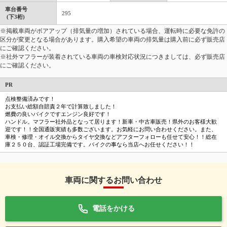
車台番号
295
(下3桁)
※掲載車両がボアアップ（排気量の増加）されている場合、運転時に必要な免許の
区分が変更となる場合があります。購入希望の車両の排気量は購入前に必ず販売店
にご確認ください。
※社外マフラーが装着されている車両の車検対応状況につきましては、必ず販売店
にご確認ください。
PR
点検整備済みです！
お支払い総額自賠責２年で計算致しました！
燃費の良いバイクですエンジン良好です！
ハンドル。マフラー社外品となって居ります！新車・中古車販売！県外のお客様大歓
迎です！！全国通販実績も多数ございます。お気軽にお問い合わせください。また、
車検・修理・オイル交換からタイヤ交換などアフターフォローも任せて安心！！総在
庫２５０台、認証工場完備です。バイクの事なら当店へお任せください！！
車両に関するお問い合わせ
電話をかける