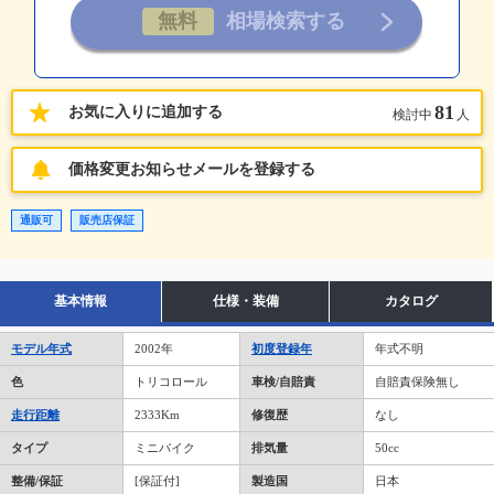
81
お気に入りに追加する
検討中
人
価格変更お知らせメールを登録する
通販可
販売店保証
基本情報
仕様・装備
カタログ
モデル年式
2002年
初度登録年
年式不明
色
トリコロール
車検/自賠責
自賠責保険無し
走行距離
2333Km
修復歴
なし
タイプ
ミニバイク
排気量
50cc
整備/保証
[保証付]
製造国
日本