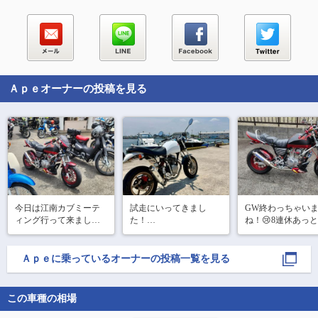
Ａｐｅ
オーナーの投稿を見る
今日は江南カブミーテ
試走にいってきまし
GW終わっちゃい
ィング行って来まし
た！

ね！😢8連休あっ
た！暑かった🥵600台以
前々からやりたかった
間！5月3日に四日
上は来てました！昼前
ドラムブレーキをディ
のほづみバーガー
に行って2時過ぎに帰り
スク化して、

ーティングに行っ
Ａｐｅ
に乗っているオーナーの投稿一覧を見る
ましたが最後までいた
ステップもoverレーシン
たぐらいでした。
ら帰り凄いことになり
グにしました！
っとエンジンの音
そう💦
になったのでタペ
この車種の相場
とカムチェーンの
はしました(*