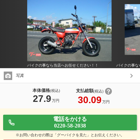
バイクの事なら当店へお任せください！！
バイクの事な
写真
本体価格
支払総額
(税込)
(税込)
27.9
30.09
万円
万円
電話をかける
0220-58-2038
※お問い合わせの際は「グーバイクを見た」とお伝えください。