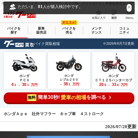
ホンダ(HONDA) Ａｐｅ 社外マフラー キャブ車 ４ストローク｜後藤輪業商会｜新車・中古バイクなら【グーバイク(GooBike)】
81
ただいま、
人が購入検討中です。
バイクを
新車
バイクを
メンテ
コミュ
探す
販売店
売る
ナンス
ニティ
バイク買取相場
※2026年8月7日更新
ホンダ
ホンダ
ホンダ
レブル２５０
ＰＣＸ
ＣＴ１２５ハンターカブ
38
4
30
万円
20
33
.1
万円
万円
.1
.1
～
.9
.6
～
～
簡単30秒!
愛車
相場
を調べる
の
無料
ホンダＡｐｅ 社外マフラー キャブ車 ４ストローク
2026/07/28更新