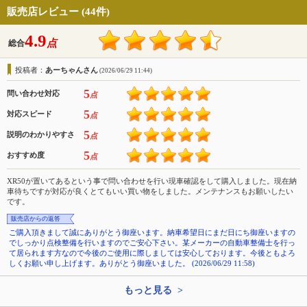
販売店レビュー (44件)
4.9
点
総合
投稿者：
あーちゃんさん
(2026/06/29 11:44)
5
問い合わせ対応
点
5
対応スピード
点
5
説明のわかりやすさ
点
5
おすすめ度
点
XR50が置いてあるという事で問い合わせを行い現車確認をして購入しました。現在納
車待ちですが対応が良くとてもいい買い物をしました。メンテナンスもお願いしたい
です。
販売店からの返答
ご購入頂きまして誠にありがとう御座います。納車希望日にまだ日にち御座いますの
でしっかり点検整備を行いますのでご安心下さい。某メーカーの自動車整備士を行っ
て居られます方なので今後のご使用に際しましては安心しております。今後ともよろ
しくお願い申し上げます。ありがとう御座いました。 (2026/06/29 11:58)
もっと見る >