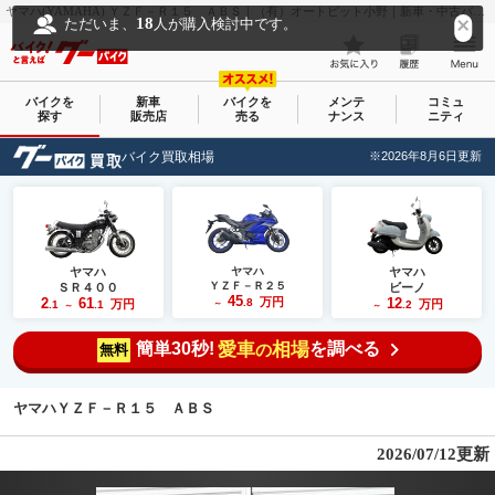
ヤマハ(YAMAHA) ＹＺＦ－Ｒ１５ ＡＢＳ｜（有）オートピット小野｜新車・中古バイクなら【グーバイク(GooBike)】
18
ただいま、
人が購入検討中です。
バイクを
新車
バイクを
メンテ
コミュ
探す
販売店
売る
ナンス
ニティ
バイク買取相場
※2026年8月6日更新
ヤマハ
ヤマハ
ヤマハ
ＹＺＦ－Ｒ２５
ＳＲ４００
ビーノ
45
2
61
万円
12
.8
万円
万円
.1
.1
～
.2
～
～
簡単30秒!
愛車
相場
を調べる
の
無料
ヤマハＹＺＦ－Ｒ１５ ＡＢＳ
2026/07/12更新