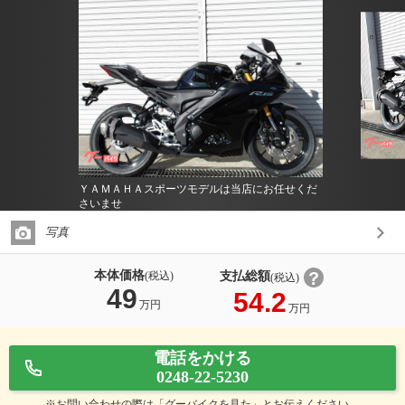
ＹＡＭＡＨＡスポーツモデルは当店にお任せくだ
さいませ
写真
本体価格
支払総額
(税込)
(税込)
49
54.2
万円
万円
電話をかける
0248-22-5230
※お問い合わせの際は「グーバイクを見た」とお伝えください。