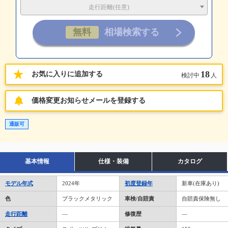
走行距離(任意)
18
お気に入りに追加する
検討中
人
価格変更お知らせメールを登録する
通販可
基本情報
仕様・装備
カタログ
モデル年式
2024年
初度登録年
新車(在庫あり)
色
ブラックメタリック
車検/自賠責
自賠責保険無し
走行距離
―
修復歴
―