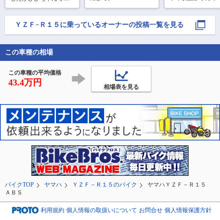
ングデート🤩

足柄〜金太郎ライン〜
６時過ぎだったせい
私が以前乗ってた
箱根。大涌谷へと走っ
か、道志道の駅には４
スタも綺麗にメン
ＹＺＦ−Ｒ１５
に乗っているオーナーの投稿一覧を見る
て来ました。

台しかバイクは止まっ
ンスしてくれてて 
延命神社？でお参りし
ていませんでした。

て〜。たまごソフト食
べて、黒たまご買っ
この車種の相場
山中湖も霧におおわれ
て、😃🎵写真撮って。

て富士山は見えず。

箱根ジオパーク美術館
この車種の平均価格
見
43.4万円
相場表を見る
バイクTOP
ヤマハ
ＹＺＦ－Ｒ１５のバイク
ヤマハＹＺＦ－Ｒ１５
ＡＢＳ
利用規約
個人情報の取扱いについて
お問合せ
個人情報保護方針