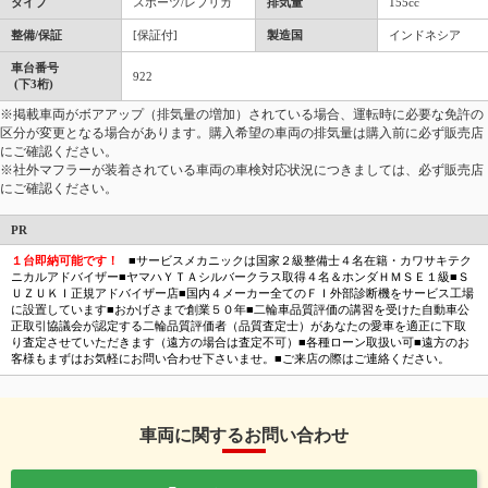
タイプ
スポーツ/レプリカ
排気量
155cc
整備/保証
[保証付]
製造国
インドネシア
車台番号
922
(下3桁)
※掲載車両がボアアップ（排気量の増加）されている場合、運転時に必要な免許の
区分が変更となる場合があります。購入希望の車両の排気量は購入前に必ず販売店
にご確認ください。
※社外マフラーが装着されている車両の車検対応状況につきましては、必ず販売店
にご確認ください。
PR
１台即納可能です！
■サービスメカニックは国家２級整備士４名在籍・カワサキテク
ニカルアドバイザー■ヤマハＹＴＡシルバークラス取得４名＆ホンダＨＭＳＥ１級■Ｓ
ＵＺＵＫＩ正規アドバイザー店■国内４メーカー全てのＦＩ外部診断機をサービス工場
に設置しています■おかげさまで創業５０年■二輪車品質評価の講習を受けた自動車公
正取引協議会が認定する二輪品質評価者（品質査定士）があなたの愛車を適正に下取
り査定させていただきます（遠方の場合は査定不可）■各種ローン取扱い可■遠方のお
客様もまずはお気軽にお問い合わせ下さいませ。■ご来店の際はご連絡ください。
車両に関するお問い合わせ