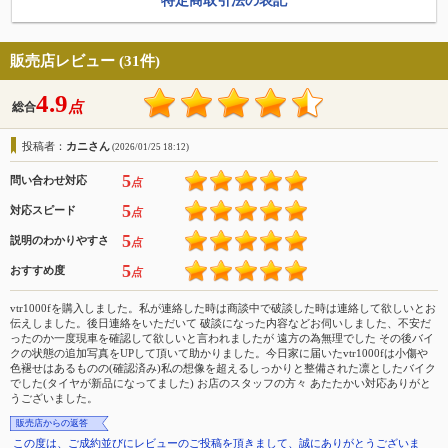
特定商取引法の表記
販売店レビュー (31件)
4.9
点
総合
投稿者：
カニさん
(2026/01/25 18:12)
5
問い合わせ対応
点
5
対応スピード
点
5
説明のわかりやすさ
点
5
おすすめ度
点
vtr1000fを購入しました。私が連絡した時は商談中で破談した時は連絡して欲しいとお
伝えしました。後日連絡をいただいて 破談になった内容などお伺いしました、不安だ
ったのか一度現車を確認して欲しいと言われましたが 遠方の為無理でした その後バイ
クの状態の追加写真をUPして頂いて助かりました。今日家に届いたvtr1000fは小傷や
色褪せはあるものの(確認済み)私の想像を超えるしっかりと整備された凛としたバイク
でした(タイヤが新品になってました) お店のスタッフの方々 あたたかい対応ありがと
うございました。
販売店からの返答
この度は、ご成約並びにレビューのご投稿を頂きまして、誠にありがとうございま