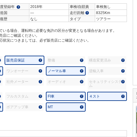
度登録年
2018年
車検/自賠責
車検無し
造国
―
走行距離
8325Km
復歴
なし
タイプ
ツアラー
ている場合、運転時に必要な免許の区分が変更となる場合があります。
売店にご確認ください。
応状況につきましては、必ず販売店にご確認ください。
販売店保証
整備
構造変更済み
ワンオーナー
ノーマル車
逆輸入車
社外メーター
オーディオ
セキュリティシステ
ム
フルカスタム
FI車
４スト
ボアアップ車
MT