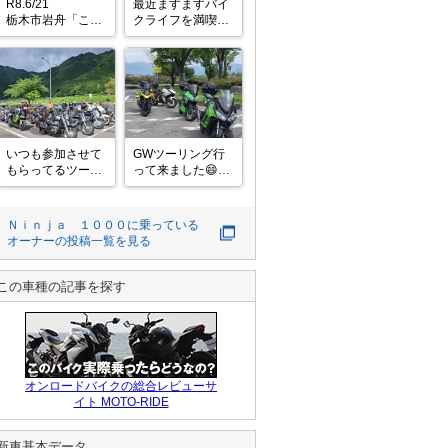
R8.6/21 

最近ますますバイ
栃木市岩舟「こだ
クライフを満喫し
わりとんかつ神
てます🎵
楽」 渡良瀬遊水
池　カスリーン公
園　騎西城

11:00頃雨も降り
そうになくなり、
どーしようかなー
いつも参加させて
GWツーリング行
と〜🙄

もらってるツーリ
って来ました😄今
友人の知人がとん
ングで岐阜県は神
回は、動画にも登
かつ屋さんをやっ
岡まで🏍️

場、カツさんご夫
てて、TikT
夜はバーベキュー
婦とマスツーリン
Ｎｉｎｊａ １０００
に乗っている
をしてとても楽し
グ。楽しかったで
オーナーの投稿一覧を見る
かったです😄

す。
泊まりだったので
二日目もあったの
この車種の記事を探す
ですが、二日目の
朝訳あって一人帰
宅、山間部の朝は
気温一桁❗

メ
オンロードバイクの総合レビューサ
イト MOTO-RIDE
新車基本データ