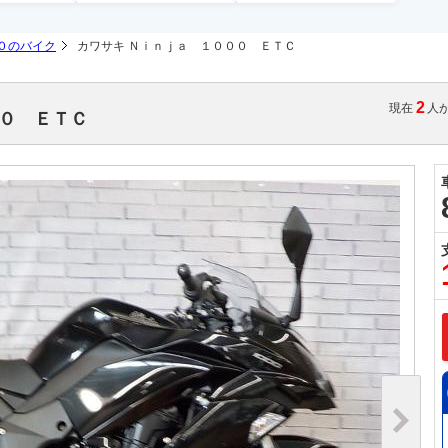
０のバイク
カワサキ Ｎｉｎｊａ １０００ ＥＴＣ
2
現在
人
００ ＥＴＣ