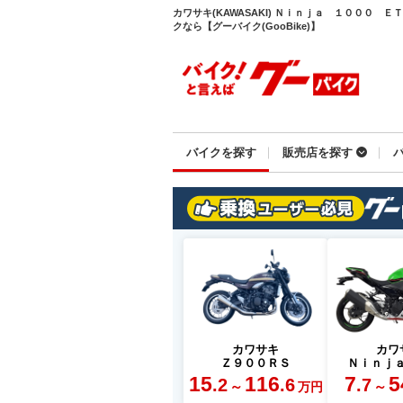
カワサキ(KAWASAKI) Ｎｉｎｊａ １０００ 
クなら【グーバイク(GooBike)】
バイクを探す
販売店を探す
カワサキ
カワ
Ｚ９００ＲＳ
Ｎｉｎｊ
15
116
7
5
.2
.6
.7
～
～
万円