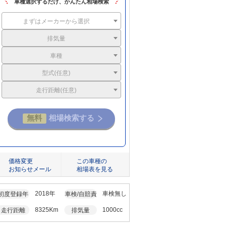
車種選択するだけ、かんたん相場検索
まずはメーカーから選択
排気量
車種
型式(任意)
走行距離(任意)
価格変更
この車種の
お知らせメール
相場表を見る
2018年
車検無し
初度登録年
車検/自賠責
8325Km
1000cc
走行距離
排気量