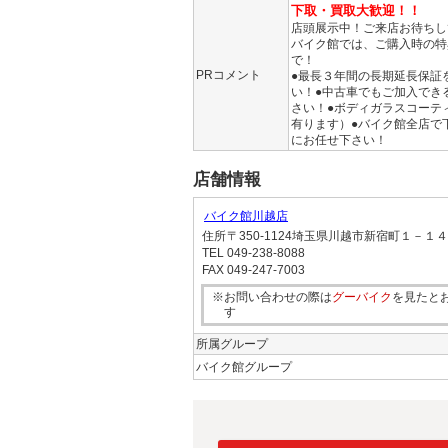
下取・買取大歓迎！！
店頭展示中！ご来店お待ちし
バイク館では、ご購入時の特
で！
PRコメント
●最長３年間の長期延長保証
い！●中古車でもご加入でき
さい！●ボディガラスコーテ
有ります）●バイク館全店で
にお任せ下さい！
店舗情報
バイク館川越店
住所
〒350-1124埼玉県川越市新宿町１－１
TEL
049-238-8088
FAX
049-247-7003
※お問い合わせの際は
グーバイク
を見たと
す
所属グループ
バイク館グループ