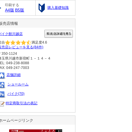
印刷する
購入基礎知識
A4版
B5版
販売店情報
バイク館川越店
総合
満足度
4.6
販売店レビューを見る(84件)
〒350-1124
埼玉県川越市新宿町１－１４－４
EL: 049-238-8088
AX: 049-247-7003
店舗詳細
ショールーム
バイク(70)
特定商取引法の表記
ホームページリンク