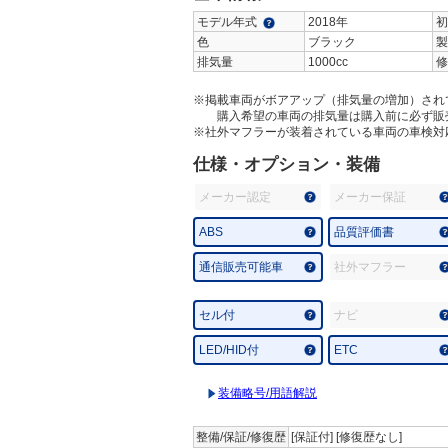
モデル年式
2018年
初
色
ブラック
製
排気量
1000cc
修
※掲載車両がボアアップ（排気量の増加）され
購入希望の車両の排気量は購入前に必ず販
※社外マフラーが装着されている車両の車検対
仕様・オプション・装備
メーカー認定
メーカー保証
ABS
品質評価書
通信販売可能車
社外マフラー
セル付
ナビ
LED/HID付
ETC
装備略号/用語解説
整備/保証/修復歴
[保証付] [修復歴なし]