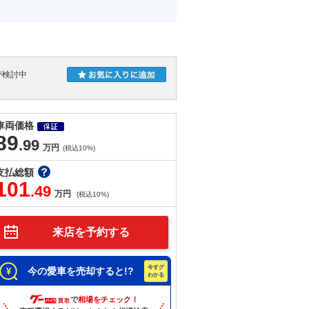
が検討中
車両価格
89
.99
万円
(税込10%)
支払総額
101
.49
万円
(税込10%)
来店を予約する
今の愛車を売却すると!?
で
相場をチェック！