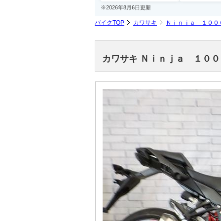
※2026年8月6日更新
バイクTOP
カワサキ
Ｎｉｎｊａ １００
カワサキ Ｎｉｎｊａ １０