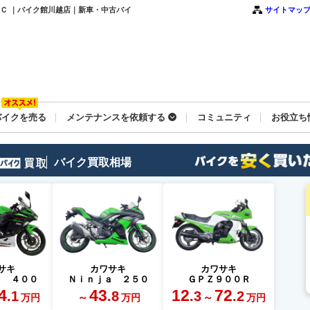
ＥＴＣ ｜バイク館川越店｜新車・中古バイ
サイトマッ
バイクを売る
メンテナンスを依頼する
コミュニティ
お役立ち
バイク買取相場
サキ
カワサキ
カワサキ
ａ ４００
Ｎｉｎｊａ ２５０
ＧＰＺ９００Ｒ
4
43
12
72
.1
.8
.3
.2
～
～
万円
万円
万円