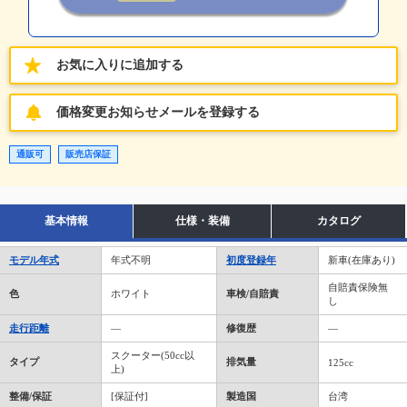
お気に入りに追加する
価格変更お知らせメールを登録する
通販可
販売店保証
基本情報
仕様・装備
カタログ
モデル年式
年式不明
初度登録年
新車(在庫あり)
自賠責保険無
色
ホワイト
車検/自賠責
し
走行距離
―
修復歴
―
スクーター(50cc以
タイプ
排気量
125cc
上)
整備/保証
[保証付]
製造国
台湾