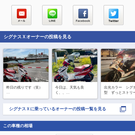
シグナスＸ
オーナーの投稿を見る
昨日の残りです（笑）

今日は、天気も良
出光カラー　シグ
く、、

型　ずっとストリ
ショップは、4月に移転
海の方へ行く用事があ
オープンしたばかりだ
ったので

ったのでめちゃくちゃ
せっかくなので、

シグナスＸ
に乗っているオーナーの投稿一覧を見る
綺麗でした〜

菜の花を探しに！

ただ、久留里線は、乗
り方降り方がよくわか
で、、

この車種の相場
らなくて、かなりドキ
いすみ鉄道脇が良いか
ドキしてましたw

なぁと向かったのです