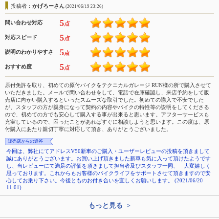
投稿者：
かげろーさん
(2021/06/19 23:26)
5
問い合わせ対応
点
5
対応スピード
点
5
説明のわかりやすさ
点
5
おすすめ度
点
原付免許を取り、初めての原付バイクをテクニカルガレージ RUN様の所で購入させて
いただきました。メールで問い合わせをして、電話で在庫確認し、来店予約をして販
売店に向かい購入するといったスムーズな取引でした。初めての購入で不安でした
が、スタッフの方が親身になって契約の内容やバイクの特性等の説明をしてくださる
ので、初めての方でも安心して購入する事が出来ると思います。アフターサービスも
充実しているので、困ったことがあればすぐに相談しようと思います。この度は、原
付購入にあたり親切丁寧に対応して頂き、ありがとうございました。
販売店からの返答
今回は、弊社にてアドレスV50新車のご購入・ユーザーレビューの投稿を頂きまして
誠にありがとうございます。お買い上げ頂きました新車も気に入って頂けたようです
し、当レビューにて満足の評価を頂きまして担当者及びスタッフ一同、 大変嬉しく
思っております。これからもお客様のバイクライフをサポートさせて頂きますので安
心してお乗り下さい。今後とものお付き合いを宜しくお願いします。 (2021/06/20
11:01)
もっと見る >