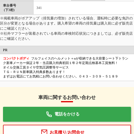
車台番号
341
(下3桁)
※掲載車両がボアアップ（排気量の増加）されている場合、運転時に必要な免許の
区分が変更となる場合があります。購入希望の車両の排気量は購入前に必ず販売店
にご確認ください。
※社外マフラーが装着されている車両の車検対応状況につきましては、必ず販売店
にご確認ください。
PR
コンパクトボディ
フルフェイスのヘルメット＋αが収納できる大容量シート下トラン
ク新車メーカー保証２年・当店購入特典初回１年２年定期点検基本工賃無料！
オイル交換工賃タイヤ空気圧調整等サービス
ＴＧ－ＲＵＮ新車購入特典多数あります！
まずはお電話にてお気軽にお問い合わせください。０４３－３０９－５１８９
車両に関するお問い合わせ
電話をかける
お見積り/お問合せ