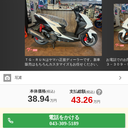
ＴＧ－ＲＵＮはヤマハ正規ディーラーです。新車
お電話でのお
販売はもちろんカスタマイズもお任せください。
３－３０９－
写真
本体価格
支払総額
(税込)
(税込)
38.94
43.26
万円
万円
電話をかける
043-309-5189