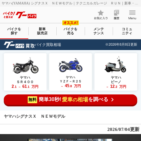
ヤマハ(YAMAHA) シグナスＸ ＮＥＷモデル｜テクニカルガレージ ＲＵＮ｜新車・中古バイクなら【グーバイク(GooBike)】
バイクを
新車
バイクを
メンテ
コミュ
探す
販売店
売る
ナンス
ニティ
バイク買取相場
※2026年8月8日更新
ヤマハ
ヤマハ
ヤマハ
ＹＺＦ－Ｒ２５
ＳＲ４００
ビーノ
45
2
61
万円
12
.8
万円
万円
.1
.1
～
.2
～
～
簡単30秒!
愛車
相場
を調べる
の
無料
ヤマハシグナスＸ ＮＥＷモデル
2026/07/04更新