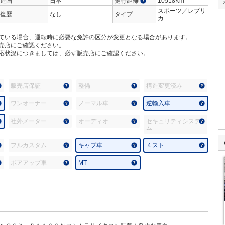
造国
日本
走行距離
10518Km
スポーツ／レプリ
復歴
なし
タイプ
カ
ている場合、運転時に必要な免許の区分が変更となる場合があります。
売店にご確認ください。
応状況につきましては、必ず販売店にご確認ください。
販売店保証
整備
構造変更済み
ワンオーナー
ノーマル車
逆輸入車
社外メーター
オーディオ
セキュリティシステ
ム
フルカスタム
キャブ車
４スト
ボアアップ車
MT