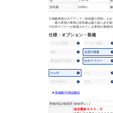
色
ブルーII
製
排気量
1100cc
修
※掲載車両がボアアップ（排気量の増加）され
購入希望の車両の排気量は購入前に必ず販
※社外マフラーが装着されている車両の車検対
仕様・オプション・装備
メーカー認定
メーカー保証
ABS
品質評価書
通信販売可能車
社外マフラー
セル付
ナビ
LED/HID付
ETC
装備略号/用語解説
整備/保証/修復歴
[修復歴なし]
油冷最終ＧＳＸ－Ｒ