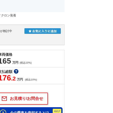
イクロン装着
人が検討中
車両価格
165
万円
(税込10%)
支払総額
176
.2
万円
(税込10%)
お見積り/お問合せ
今の愛車を売却すると!?