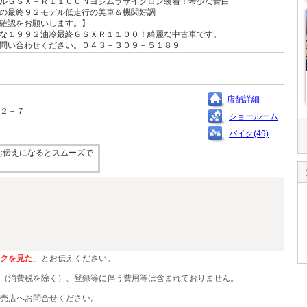
ルＧＳＸ－Ｒ１１００Ｎヨシムラサイクロン装着！希少な青白
の最終９２モデル低走行の美車＆機関好調
確認をお願いします。】
な１９９２油冷最終ＧＳＸＲ１１００！綺麗な中古車です。
問い合わせください。０４３－３０９－５１８９
店舗詳細
－２－７
ショールーム
バイク(49)
お伝えになるとスムーズで
クを見た
」とお伝えください。
（消費税を除く）、登録等に伴う費用等は含まれておりません。
売店へお問合せください。