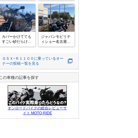
今日は@80122さ
にうどん食べに行
んからのお誘いで
って来ました👍
@131273 さん主
催のそうめんツー
リングに参加させ
ていただきまし
た。

カバーかけてても
ジャパンモビリテ
個人的に２０年ぐ
すごい砂だらけに
ィショー名古屋に
らいぶりの複数台
なる、群馬の風が
行ってきました
ツーリング＆猛暑
日のツーリングと
ＧＳＸ−Ｒ１１００
に乗っているオー
いうこ
ナーの投稿一覧を見る
この車種の記事を探す
オンロードバイクの総合レビューサ
イト MOTO-RIDE