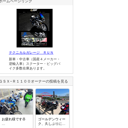
ホームページリンク
テクニカルガレージ ＲＵＮ
新車・中古車（国産４メーカー・
逆輸入車）スクーター・ビッグバ
イク多数在庫あります。
ＧＳＸ−Ｒ１１００
オーナーの投稿を見る
お疲れ様です🍜

ゴールデンウィー
ク、久しぶりに呉