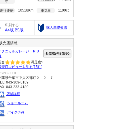
年
10518Km
1100cc
走行距離
排気量
印刷する
購入基礎知識
A4版
B5版
販売店情報
テクニカルガレージ ＲＵ
Ｎ
総合
満足度
5
販売店レビューを見る(15件)
〒260-0001
千葉県千葉市中央区都町２－２－７
EL: 043-309-5189
AX: 043-233-4189
店舗詳細
ショールーム
バイク(49)