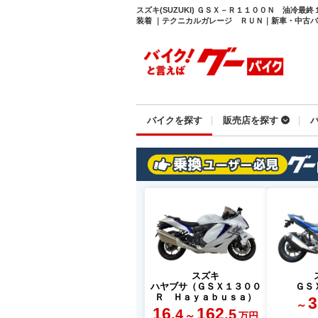
スズキ(SUZUKI) ＧＳＸ－Ｒ１１００Ｎ 油冷
装着 ｜テクニカルガレージ ＲＵＮ｜新車・中古バイク
バイクを探す
販売店を探す
スズキ
ハヤブサ（ＧＳＸ１３００
ＧＳ
Ｒ Ｈａｙａｂｕｓａ）
3
～
16
162
.4
.5
～
万円