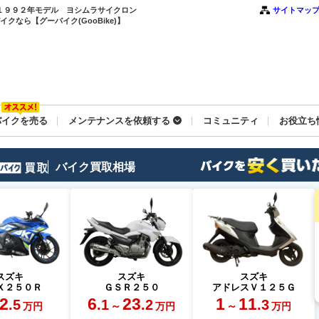
最終１９９２年モデル ヨシムラサイクロン
サイトマッ
なら【グーバイク(GooBike)】
バイクを売る
メンテナンスを依頼する
コミュニティ
お役立ち
バイク買取相場
スズキ
スズキ
スズキ
Ｘ２５０Ｒ
ＧＳＲ２５０
アドレスＶ１２５Ｇ
2
6
23
1
11
.5
.1
.2
.3
～
～
万円
万円
万円