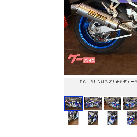
ＴＧ－ＲＵＮはスズキ正規ディー