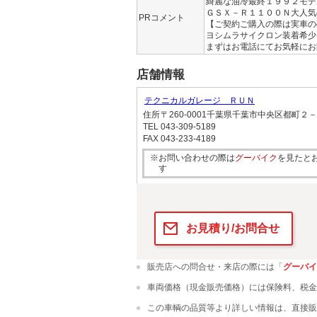
綺麗な油冷最終１９９２モデ
ＧＳＸ－Ｒ１１００Ｎ大人気
PRコメント
【ご契約ご購入の際は実車の
ヨシムラサイクロン装着希少
まずはお電話にてお気軽にお
店舗情報
テクニカルガレージ ＲＵＮ
住所
〒260-0001千葉県千葉市中央区都町２
TEL
043-309-5189
FAX
043-233-4189
※お問い合わせの際は
グーバイク
を見たと
す
お見積り/お問合せ
販売店への問合せ・来店の際には「
グーバイ
車両価格（現金販売価格）には保険料、税金
この車輌の品質等より詳しい情報は、直接販