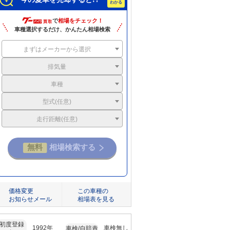
で
相場をチェック！
車種選択するだけ、かんたん相場検索
まずはメーカーから選択
排気量
車種
型式(任意)
走行距離(任意)
価格変更
この車種の
お知らせメール
相場表を見る
初度登録
1992年
車検無し
車検/自賠責