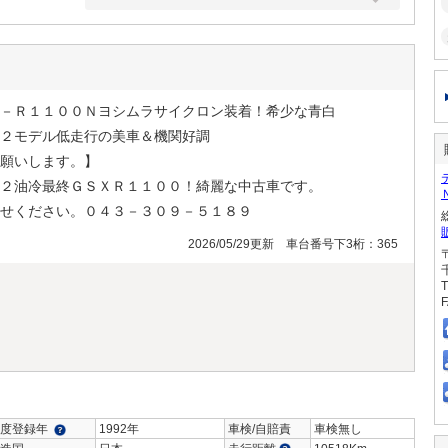
－Ｒ１１００Ｎヨシムラサイクロン装着！希少な青白
２モデル低走行の美車＆機関好調
願いします。】
２油冷最終ＧＳＸＲ１１００！綺麗な中古車です。
せください。０４３－３０９－５１８９
2026/05/29更新 車台番号下3桁：365
T
F
度登録年
1992年
車検/自賠責
車検無し