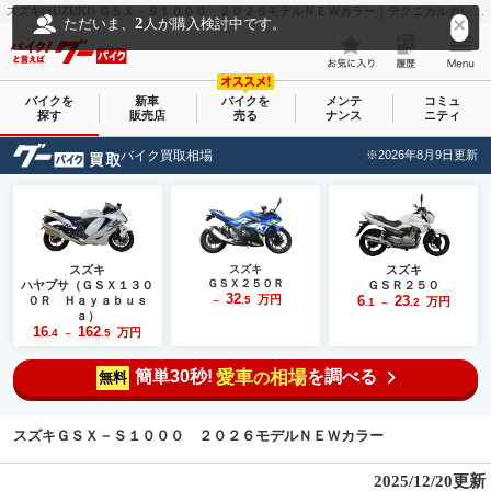
スズキ(SUZUKI) ＧＳＸ－Ｓ１０００ ２０２６モデルＮＥＷカラー｜テクニカルガレージ ＲＵＮ｜新車・中古バイクなら【グーバイク(GooBike)】
2
ただいま、
人が購入検討中です。
バイクを
新車
バイクを
メンテ
コミュ
探す
販売店
売る
ナンス
ニティ
バイク買取相場
※2026年8月9日更新
スズキ
スズキ
スズキ
ＧＳＸ２５０Ｒ
ハヤブサ（ＧＳＸ１３０
ＧＳＲ２５０
32
万円
6
23
０Ｒ Ｈａｙａｂｕｓ
.5
万円
～
.1
.2
～
ａ）
16
162
万円
.4
.5
～
簡単30秒!
愛車
相場
を調べる
の
無料
スズキＧＳＸ－Ｓ１０００ ２０２６モデルＮＥＷカラー
2025/12/20更新