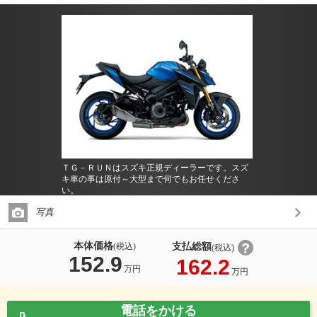
ＴＧ－ＲＵＮはスズキ正規ディーラーです。スズ
キ車の事は原付～大型まで何でもお任せくださ
い。
写真
本体価格
支払総額
(税込)
(税込)
152.9
162.2
万円
万円
電話をかける