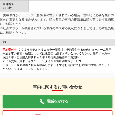
車台番号
(下3桁)
※掲載車両がボアアップ（排気量の増加）されている場合、運転時に必要な免許の
区分が変更となる場合があります。購入希望の車両の排気量は購入前に必ず販売店
にご確認ください。
※社外マフラーが装着されている車両の車検対応状況につきましては、必ず販売店
にご確認ください。
PR
予約受付中
２０２６モデルＮＥＷカラー新登場！予約受付中＆他色ショールーム展示
中展示車の有無・納期については販売店に必ずお問い合わせください。新車メーカー
保証２年・当店購入特典初回１年２年定期点検基本工賃無料！
オイル交換工賃ドライブチェーンタイヤ空気圧調整等サービス
ＴＧ－ＲＵＮ新車購入特典多数あります！まずはお電話にてお気軽にお問い合わせく
ださい。０４３－３０９－５１８９
車両に関するお問い合わせ
電話をかける