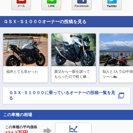
ＧＳＸ−Ｓ１０００
オーナーの投稿を見る
福井とても良かった
親父から一眼を譲って
知人と3人で山中
もらったので軽く練習
ツーへ🏍️

中
🏞️鳥居原

ＧＳＸ−Ｓ１０００
に乗っているオーナーの投稿一覧を見
🏞️道志

る
🗻山中湖

富士山は残念なが
が隠れてました😭

この車種の相場
小作でほうとうを
て〆🍜
この車種の平均価格