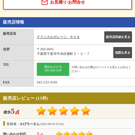
お見積り/お問合せ
販売店情報
販売店名
テクニカルガレージ ＲＵＮ
販売店詳細を見る
住所
〒260-0001
地図を見る
千葉県千葉市中央区都町２－２－７
TEL
電話をかける
※問い合わせの際はグーバイクを見たとお伝えく
043-309-5189
ださい
FAX
043-233-4189
販売店レビュー (15件)
5
点
総合
投稿者：
かげろーさん
(2021/06/19 23:26)
5
問い合わせ対応
点