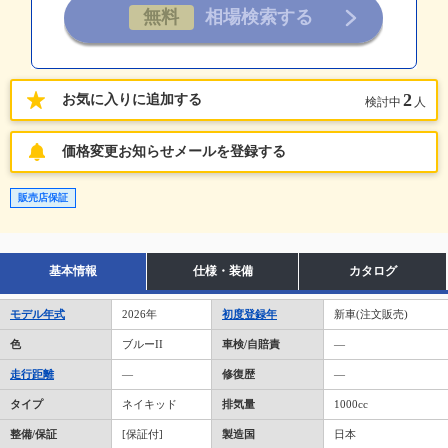
2
お気に入りに追加する
検討中
人
価格変更お知らせメールを登録する
販売店保証
基本情報
仕様・装備
カタログ
モデル年式
2026年
初度登録年
新車(注文販売)
色
ブルーII
車検/自賠責
―
走行距離
―
修復歴
―
タイプ
ネイキッド
排気量
1000cc
整備/保証
[保証付]
製造国
日本