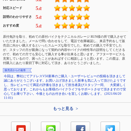
5
対応スピード
点
5
説明のわかりやすさ
点
5
おすすめ度
点
原付免許を取り、初めての原付バイクをテクニカルガレージ RUN様の所で購入させて
いただきました。メールで問い合わせをして、電話で在庫確認し、来店予約をして販
売店に向かい購入するといったスムーズな取引でした。初めての購入で不安でした
が、スタッフの方が親身になって契約の内容やバイクの特性等の説明をしてくださる
ので、初めての方でも安心して購入する事が出来ると思います。アフターサービスも
充実しているので、困ったことがあればすぐに相談しようと思います。この度は、原
付購入にあたり親切丁寧に対応して頂き、ありがとうございました。
販売店からの返答
今回は、弊社にてアドレスV50新車のご購入・ユーザーレビューの投稿を頂きまして
誠にありがとうございます。お買い上げ頂きました新車も気に入って頂けたようです
し、当レビューにて満足の評価を頂きまして担当者及びスタッフ一同、 大変嬉しく
思っております。これからもお客様のバイクライフをサポートさせて頂きますので安
心してお乗り下さい。今後とものお付き合いを宜しくお願いします。 (2021/06/20
11:01)
もっと見る >