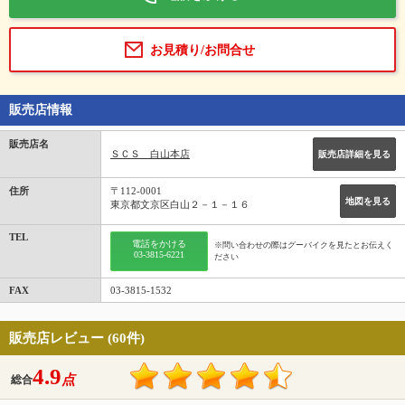
お見積り/お問合せ
販売店情報
販売店名
ＳＣＳ 白山本店
販売店詳細を見る
住所
〒112-0001
地図を見る
東京都文京区白山２－１－１６
TEL
電話をかける
※問い合わせの際はグーバイクを見たとお伝えく
03-3815-6221
ださい
FAX
03-3815-1532
販売店レビュー (60件)
4.9
点
総合