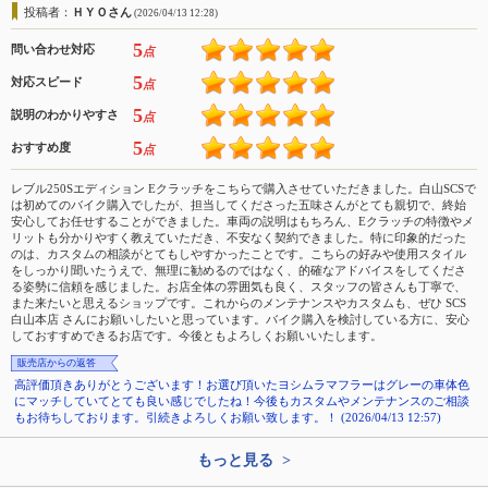
投稿者：
ＨＹＯさん
(2026/04/13 12:28)
5
問い合わせ対応
点
5
対応スピード
点
5
説明のわかりやすさ
点
5
おすすめ度
点
レブル250Sエディション Eクラッチをこちらで購入させていただきました。白山SCSで
は初めてのバイク購入でしたが、担当してくださった五味さんがとても親切で、終始
安心してお任せすることができました。車両の説明はもちろん、Eクラッチの特徴やメ
リットも分かりやすく教えていただき、不安なく契約できました。特に印象的だった
のは、カスタムの相談がとてもしやすかったことです。こちらの好みや使用スタイル
をしっかり聞いたうえで、無理に勧めるのではなく、的確なアドバイスをしてくださ
る姿勢に信頼を感じました。お店全体の雰囲気も良く、スタッフの皆さんも丁寧で、
また来たいと思えるショップです。これからのメンテナンスやカスタムも、ぜひ SCS
白山本店 さんにお願いしたいと思っています。バイク購入を検討している方に、安心
しておすすめできるお店です。今後ともよろしくお願いいたします。
販売店からの返答
高評価頂きありがとうございます！お選び頂いたヨシムラマフラーはグレーの車体色
にマッチしていてとても良い感じでしたね！今後もカスタムやメンテナンスのご相談
もお待ちしております。引続きよろしくお願い致します。！ (2026/04/13 12:57)
もっと見る >