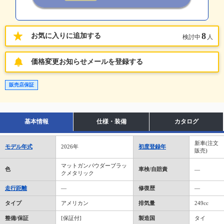
8
お気に入りに追加する
検討中
人
価格変更お知らせメールを登録する
販売店保証
基本情報
仕様・装備
カタログ
新車(注文
モデル年式
2026年
初度登録年
販売)
マットガンパウダーブラッ
色
車検/自賠責
―
クメタリック
走行距離
―
修復歴
―
タイプ
アメリカン
排気量
249cc
整備/保証
[保証付]
製造国
タイ