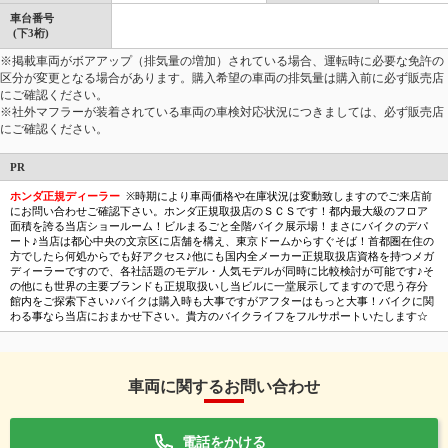
車台番号
(下3桁)
※掲載車両がボアアップ（排気量の増加）されている場合、運転時に必要な免許の
区分が変更となる場合があります。購入希望の車両の排気量は購入前に必ず販売店
にご確認ください。
※社外マフラーが装着されている車両の車検対応状況につきましては、必ず販売店
にご確認ください。
PR
ホンダ正規ディーラー
※時期により車両価格や在庫状況は変動致しますのでご来店前
にお問い合わせご確認下さい。ホンダ正規取扱店のＳＣＳです！都内最大級のフロア
面積を誇る当店ショールーム！ビルまるごと全階バイク展示場！まさにバイクのデパ
ート♪当店は都心中央の文京区に店舗を構え、東京ドームからすぐそば！首都圏在住の
方でしたら何処からでも好アクセス♪他にも国内全メーカー正規取扱店資格を持つメガ
ディーラーですので、各社話題のモデル・人気モデルが同時に比較検討が可能です♪そ
の他にも世界の主要ブランドも正規取扱いし当ビルに一堂展示してますので思う存分
館内をご探索下さい♪バイクは購入時も大事ですがアフターはもっと大事！バイクに関
わる事なら当店におまかせ下さい。貴方のバイクライフをフルサポートいたします☆
車両に関するお問い合わせ
電話をかける