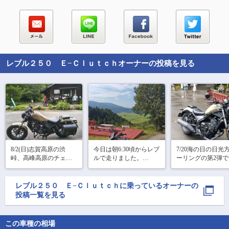
レブル２５０ Ｅ−Ｃｌｕｔｃｈ
オーナーの投稿を見る
8/2(日)志賀高原の渋
今日は朝6:30頃からレブ
7/20海の日の日光
峠、高峰高原のチェリ
ルで走りました。

ーリングの第2弾
🙂

ーパークラインに行く
朝はTシャツにメッシュ
霧降高原を下って
ことにしました、その
ジャケットではちょっ
宮に向かいました
第3弾(最終版)です。😅

と寒い位でした。

レブル２５０ Ｅ−Ｃｌｕｔｃｈ
に乗っているオーナーの
渋滞しており急に
雨予報なので、湯の丸
投稿一覧を見る
先ずは船平山展望台に
降り☔になりまし
ビジターセンターから
行ってみたんですが道
池の平まで10分程舗装
🙀😭

は狭いし砂利の所もあ
路を走って帰ることに
東照宮前の国道12
この車種の相場
ったりとレブルではち
しました
で、仕方無いので