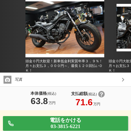
頭金０円大歓迎！新車低金利実質年率３．９％！
頭金０円大歓
月々お支払３，０００円～、最長１２０回払いＯ
月々お支払３
Ｋ！
Ｋ！
写真
本体価格
支払総額
(税込)
(税込)
63.8
71.6
万円
万円
電話をかける
03-3815-6221