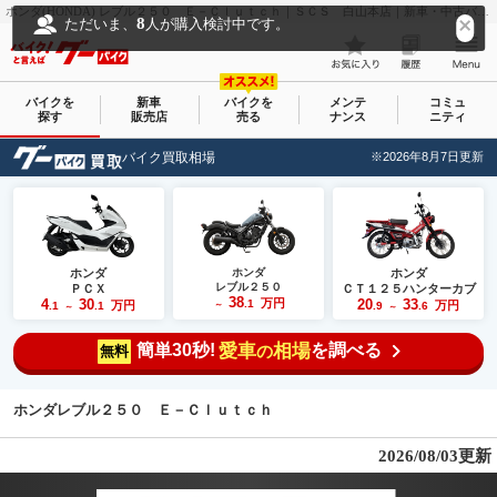
ホンダ(HONDA) レブル２５０ Ｅ－Ｃｌｕｔｃｈ｜ＳＣＳ 白山本店｜新車・中古バイクなら【グーバイク(GooBike)】
8
ただいま、
人が購入検討中です。
バイクを
新車
バイクを
メンテ
コミュ
探す
販売店
売る
ナンス
ニティ
バイク買取相場
※2026年8月7日更新
ホンダ
ホンダ
ホンダ
レブル２５０
ＰＣＸ
ＣＴ１２５ハンターカブ
38
4
30
万円
20
33
.1
万円
万円
.1
.1
～
.9
.6
～
～
簡単30秒!
愛車
相場
を調べる
の
無料
ホンダレブル２５０ Ｅ－Ｃｌｕｔｃｈ
2026/08/03更新