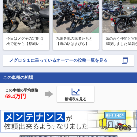
今日はメグ子の定期点
九州各地の猛者たちと
気の合う仲間と宮
検で朝から【都城レッ
【道の駅はまびら】で
満喫しました😁暑
ドバロン】へ来てます

休憩😁
たけど楽しい１日
バイク屋に来ると色ん
ごせました😊
バイクがあって退屈し
メグロＳ１
に乗っているオーナーの投稿一覧を見る
ません😊

やっぱり大型も良いよ
なぁ〜なんて😅
この車種の相場
この車種の平均価格
69.4万円
相場表を見る