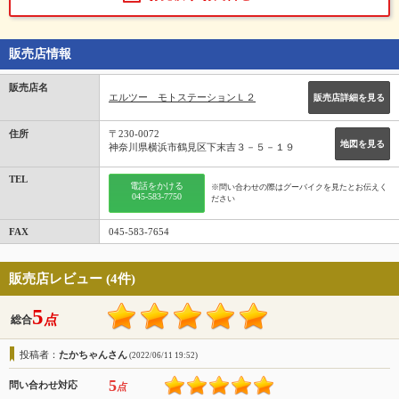
販売店情報
販売店名
エルツー モトステーションＬ２
販売店詳細を見る
住所
〒230-0072
地図を見る
神奈川県横浜市鶴見区下末吉３－５－１９
TEL
電話をかける
※問い合わせの際はグーバイクを見たとお伝えく
045-583-7750
ださい
FAX
045-583-7654
販売店レビュー (4件)
5
点
総合
投稿者：
たかちゃんさん
(2022/06/11 19:52)
5
問い合わせ対応
点