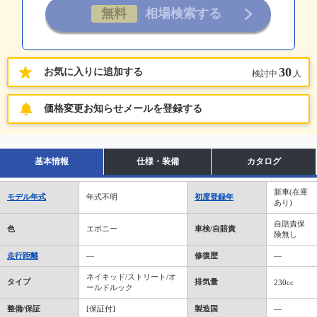
30
お気に入りに追加する
検討中
人
価格変更お知らせメールを登録する
基本情報
仕様・装備
カタログ
新車(在庫
モデル年式
年式不明
初度登録年
あり)
自賠責保
色
エボニー
車検/自賠責
険無し
走行距離
―
修復歴
―
ネイキッド/ストリート/オ
タイプ
排気量
230cc
ールドルック
整備/保証
[保証付]
製造国
―