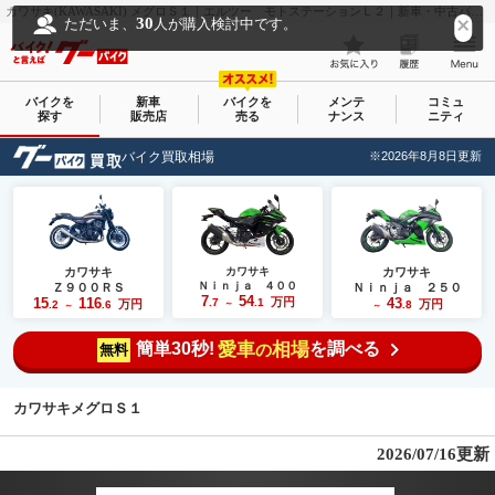
カワサキ(KAWASAKI) メグロＳ１｜エルツー モトステーションＬ２｜新車・中古バイクなら【グーバイク(GooBike)】
30
ただいま、
人が購入検討中です。
バイクを
新車
バイクを
メンテ
コミュ
探す
販売店
売る
ナンス
ニティ
バイク買取相場
※2026年8月8日更新
カワサキ
カワサキ
カワサキ
Ｎｉｎｊａ ４００
Ｚ９００ＲＳ
Ｎｉｎｊａ ２５０
7
54
15
116
万円
43
.7
.1
万円
万円
.2
.6
～
.8
～
～
簡単30秒!
愛車
相場
を調べる
の
無料
カワサキメグロＳ１
2026/07/16更新