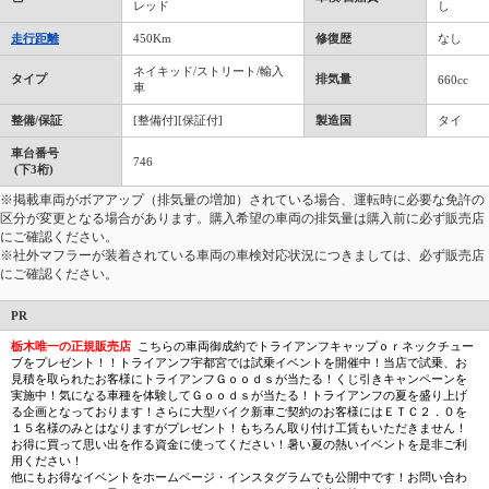
レッド
し
走行距離
450Km
修復歴
なし
ネイキッド/ストリート/輸入
タイプ
排気量
660cc
車
整備/保証
[整備付][保証付]
製造国
タイ
車台番号
746
(下3桁)
※掲載車両がボアアップ（排気量の増加）されている場合、運転時に必要な免許の
区分が変更となる場合があります。購入希望の車両の排気量は購入前に必ず販売店
にご確認ください。
※社外マフラーが装着されている車両の車検対応状況につきましては、必ず販売店
にご確認ください。
PR
栃木唯一の正規販売店
こちらの車両御成約でトライアンフキャップｏｒネックチュー
ブをプレゼント！！トライアンフ宇都宮では試乗イベントを開催中！当店で試乗、お
見積を取られたお客様にトライアンフＧｏｏｄｓが当たる！くじ引きキャンペーンを
実施中！気になる車種を体験してＧｏｏｄｓが当たる！トライアンフの夏を盛り上げ
る企画となっております！さらに大型バイク新車ご契約のお客様にはＥＴＣ２．０を
１５名様のみとはなりますがプレゼント！もちろん取り付け工賃もいただきません！
お得に買って思い出を作る資金に使ってください！暑い夏の熱いイベントを是非ご利
用ください！
他にもお得なイベントをホームページ・インスタグラムでも公開中です！お問い合わ