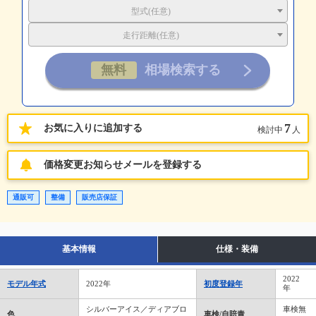
型式(任意)
走行距離(任意)
7
お気に入りに追加する
検討中
人
価格変更お知らせメールを登録する
通販可
整備
販売店保証
基本情報
仕様・装備
2022
モデル年式
2022年
初度登録年
年
シルバーアイス／ディアブロ
車検無
色
車検/自賠責