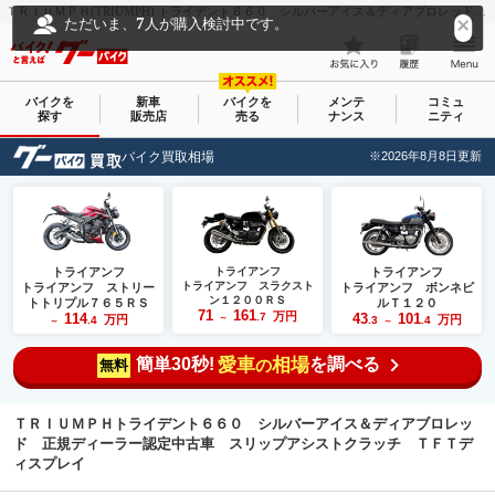
ＴＲＩＵＭＰＨ(TRIUMPH) トライデント６６０ シルバーアイス＆ディアブロレッド 正規ディーラー認定中古車 スリップアシストクラッチ ＴＦＴディスプレイ｜トライアンフ宇都宮｜新車・中古バイクなら【グーバイク(GooBike)】
7
ただいま、
人が購入検討中です。
バイクを
新車
バイクを
メンテ
コミュ
探す
販売店
売る
ナンス
ニティ
バイク買取相場
※2026年8月8日更新
トライアンフ
トライアンフ
トライアンフ
トライアンフ スラクスト
トライアンフ ストリー
トライアンフ ボンネビ
ン１２００ＲＳ
トトリプル７６５ＲＳ
ルＴ１２０
71
161
万円
114
.7
43
101
万円
～
万円
.4
.3
.4
～
～
簡単30秒!
愛車
相場
を調べる
の
無料
ＴＲＩＵＭＰＨトライデント６６０ シルバーアイス＆ディアブロレッ
ド 正規ディーラー認定中古車 スリップアシストクラッチ ＴＦＴデ
ィスプレイ