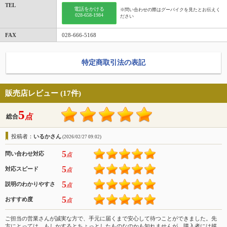
TEL
電話をかける
※問い合わせの際はグーバイクを見たとお伝えく
028-658-1984
ださい
FAX
028-666-5168
特定商取引法の表記
販売店レビュー (17件)
5
点
総合
投稿者：
いるかさん
(2026/02/27 09:02)
5
問い合わせ対応
点
5
対応スピード
点
5
説明のわかりやすさ
点
5
おすすめ度
点
ご担当の営業さんが誠実な方で、手元に届くまで安心して待つことができました。先
方にとっては、もしかするとちょっとしたものなのかも知れませんが、購入者には嬉