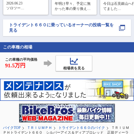
2026.06.23

年明け早々、予定に無
今日は石見銀山へ
ソロツー

かった車の乗り換えや
てました

慣らし中で、8時〜14時
息子の高校入学等々バ
所々雨に打たれた
でサクッと100kmくらい
タバタ…

ずぶ濡れにはなら
走った。

ったので安心
トライデント６６０
に乗っているオーナーの投稿一覧を
慣らし運転以外特に目
もう桜の季節も終わろ
見る
的が無かったので、趣
うとする時期にやっと
味のカード集めがてら
トライデントの冬眠明
行きました。
け

この車種の相場
お天気に恵まれお隣福
井県へ美味しいもの巡
この車種の平均価格
りツーリングで今シー
91.5万円
相場表を見る
ズ
バイクTOP
ＴＲＩＵＭＰＨ
トライデント６６０のバイク
ＴＲＩＵＭ
ＰＨトライデント６６０ シルバーアイス＆ディアブロレッド 正規ディーラ