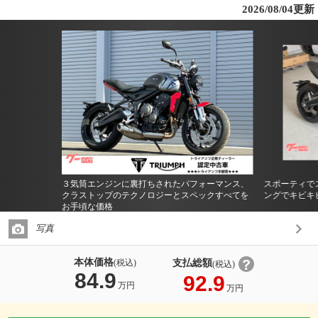
2026/08/04更新
３気筒エンジンに裏打ちされたパフォーマンス、
スポーティで
クラストップのテクノロジーとスペックすべてを
ングでキビキ
お手頃な価格
写真
本体価格
支払総額
(税込)
(税込)
84.9
92.9
万円
万円