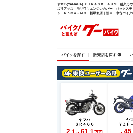
ヤマハ(YAMAHA) ＸＪＲ４００ ４ＨＭ 耐久
ズリアサス モリワキエンジンカバー バックステ
ｐ Ｒｏｍａ－ＭＣ 新琴似店｜新車・中古バイクなら
バイクを探す
販売店を探す
ヤマハ
ヤ
ＳＲ４００
ＹＺＦ
2
61
45
.1
.1
～
～
万円