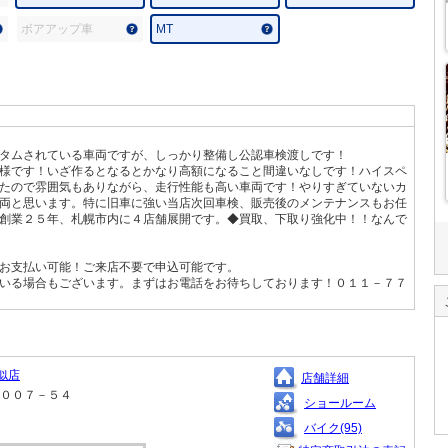
ボアアップ車
MT
タムされている車両ですが、しっかり整備し公認車検渡しです！
様です！いざ作るとなるとかなり高額になること間違いなしです！ハイスペ
たので雰囲気もありながら、走行性能も高い車両です！やりすぎていないカ
両と思います。特に旧車に強い当店次回車検、販売後のメンテナンスもお任
創業２５年、札幌市内に４店舗展開です。◆買取、下取り強化中！！なんで
お支払い可能！ご来店不要で申込可能です。
いる場合もございます。まずはお電話をお待ちしております！０１１－７７
似店
店舗詳細
１００７－５４
ショールーム
バイク(95)