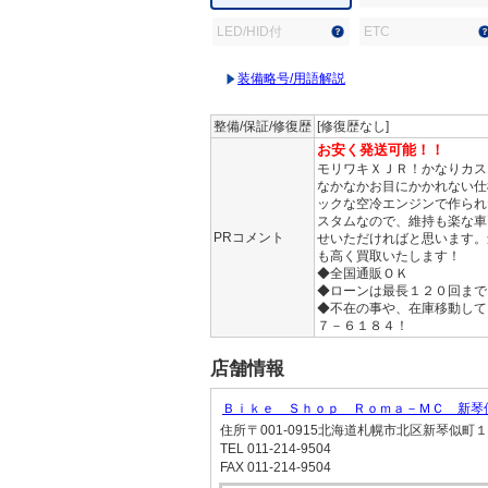
LED/HID付
ETC
装備略号/用語解説
整備/保証/修復歴
[修復歴なし]
お安く発送可能！！
モリワキＸＪＲ！かなりカス
なかなかお目にかかれない仕
ックな空冷エンジンで作られ
スタムなので、維持も楽な車
PRコメント
せいただければと思います。
も高く買取いたします！
◆全国通販ＯＫ
◆ローンは最長１２０回まで
◆不在の事や、在庫移動して
７－６１８４！
店舗情報
Ｂｉｋｅ Ｓｈｏｐ Ｒｏｍａ－ＭＣ 新琴
住所
〒001-0915北海道札幌市北区新琴似町
TEL
011-214-9504
FAX
011-214-9504