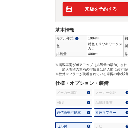
来店を予約する
基本情報
モデル年式
1994年
初
特色モリワキワークス
色
製
カラー
排気量
400cc
修
※掲載車両がボアアップ（排気量の増加）され
購入希望の車両の排気量は購入前に必ず販
※社外マフラーが装着されている車両の車検対
仕様・オプション・装備
メーカー認定
メーカー保証
ABS
品質評価書
通信販売可能車
社外マフラー
セル付
ナビ