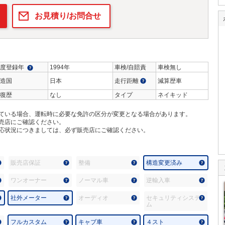
お見積り/お問合せ
度登録年
1994年
車検/自賠責
車検無し
造国
日本
走行距離
減算歴車
復歴
なし
タイプ
ネイキッド
ている場合、運転時に必要な免許の区分が変更となる場合があります。
売店にご確認ください。
応状況につきましては、必ず販売店にご確認ください。
販売店保証
整備
構造変更済み
ワンオーナー
ノーマル車
逆輸入車
社外メーター
オーディオ
セキュリティシステ
ム
フルカスタム
キャブ車
４スト