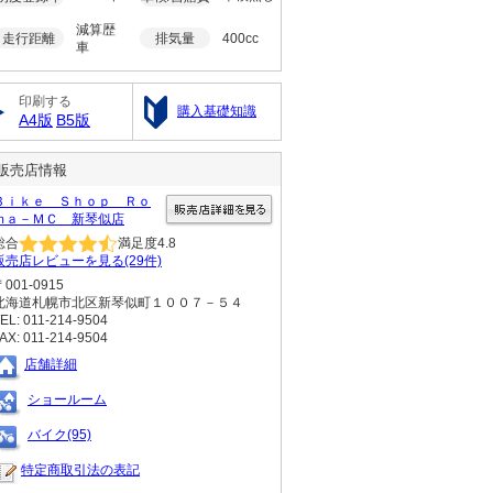
減算歴
走行距離
排気量
400cc
車
印刷する
購入基礎知識
A4版
B5版
販売店情報
Ｂｉｋｅ Ｓｈｏｐ Ｒｏ
ｍａ－ＭＣ 新琴似店
総合
満足度
4.8
販売店レビューを見る(29件)
〒001-0915
北海道札幌市北区新琴似町１００７－５４
EL: 011-214-9504
AX: 011-214-9504
店舗詳細
ショールーム
バイク(95)
特定商取引法の表記