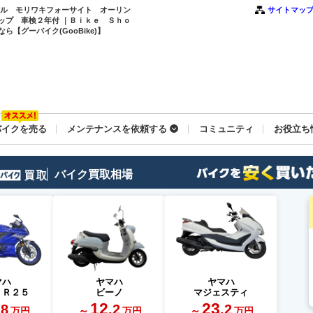
カウル モリワキフォーサイト オーリン
サイトマッ
ップ 車検２年付 ｜Ｂｉｋｅ Ｓｈｏ
【グーバイク(GooBike)】
バイクを売る
メンテナンスを依頼する
コミュニティ
お役立ち
バイク買取相場
マハ
ヤマハ
ヤマハ
－Ｒ２５
ビーノ
マジェスティ
12
23
.8
.2
.2
～
～
万円
万円
万円