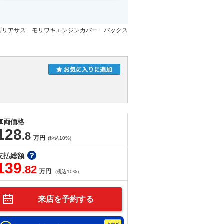
ズリアサス モリワキエンジンカバー バックス
車両価格
128
.8
万円
(税込10%)
支払総額
139
.82
万円
(税込10%)
来店を予約する