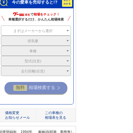
今の愛車を売却すると!?
で
相場をチェック！
車種選択するだけ、かんたん相場検索
まずはメーカーから選択
排気量
車種
型式(任意)
走行距離(任意)
価格変更
この車種の
お知らせメール
相場表を見る
1994年
車検無し
初度登録年
車検/自賠責