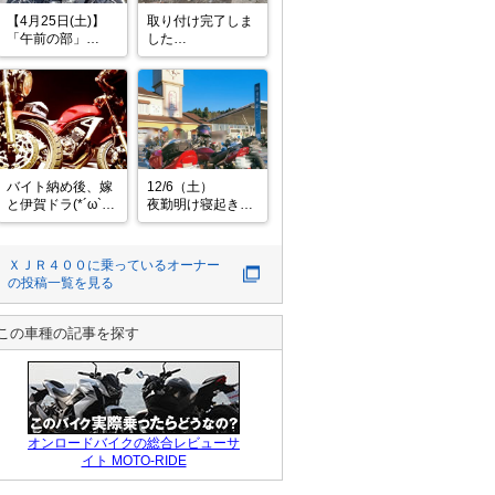
【4月25日(土)】

取り付け完了しま
「午前の部」

した

岐阜のCBX乗りさ
前回のメッキスイ
んと今年初お散歩
ングアームよりポ
(*´ω`*)

リッシュ仕様

鞍掛峠を軽く流し

断然愛着湧きまし
ラソカフェでおや
た😊
つ

リクエストがあっ
たので三重〜滋賀
バイト納め後、嫁
12/6（土）

の石門

と伊賀ドラ(*´ω`*)

夜勤明け寝起きお
まだバイクの免許
散歩

もトンネルも無い
針テラス目指した
嫁と針からの伊賀
ころ
けど日が暮れたの
ドラ(*´ω`*)

ＸＪＲ４００
に乗っているオーナー
であきらめ〜(´ε｀ 
ここんとこ行きは
の投稿一覧を見る
)ザンネン

旧道、帰りは名阪
が定番化

走る方はまだ納め
この車種の記事を探す
んよ(*´艸｀*)ｳﾌﾌ

XJRマジ快音過ぎ
る(*´艸｀*)ｳﾌﾌ

レッドまでストレ
スフリー♪

針におっても
オンロードバイクの総合レビューサ
イト MOTO-RIDE