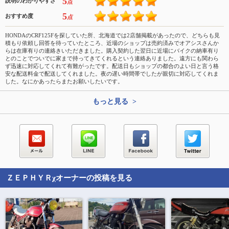
5
説明のわかりやすさ
点
5
おすすめ度
点
HONDAのCRF125Fを探していた所、北海道では2店舗掲載があったので、どちらも見
積もり依頼し回答を待っていたところ、近場のショップは売約済みでオアシスさんか
らは在庫有りの連絡きいただきました。購入契約した翌日に近場にバイクの納車有り
とのことでついでに家まで持ってきてくれるという連絡ありました。遠方にも関わら
ず迅速に対応してくれて有難がったです。配送日もショップの都合のよい日と言う格
安な配送料金で配送してくれました。夜の遅い時間帯でしたが親切に対応してくれま
した。なにかあったらまたお願いしたいです。
もっと見る >
ＺＥＰＨＹＲχ
オーナーの投稿を見る