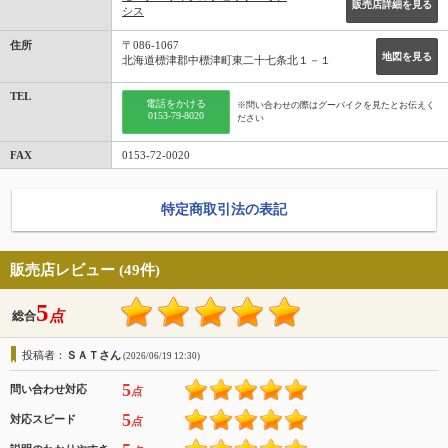
販売店詳細を見る
シス
住所
〒086-1067
地図を見る
北海道標津郡中標津町東二十七条北１－１
TEL
電話をかける
※問い合わせの際はグーバイクを見たとお伝えく
0153-79-8020
ださい
FAX
0153-72-0020
特定商取引法の表記
販売店レビュー (49件)
5
点
総合
投稿者：
ＳＡＴさん
(2026/06/19 12:30)
5
問い合わせ対応
点
5
対応スピード
点