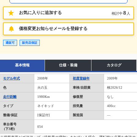
8
お気に入りに追加する
検討中
人
価格変更お知らせメールを登録する
通販可
販売店保証
基本情報
仕様・装備
カタログ
モデル年式
2008年
初度登録年
2009年
色
火の玉
車検/自賠責
検2026/12
走行距離
1980Km
修復歴
なし
タイプ
ネイキッド
排気量
400cc
整備/保証
[保証付]
製造国
―
車台番号
054
(下3桁)