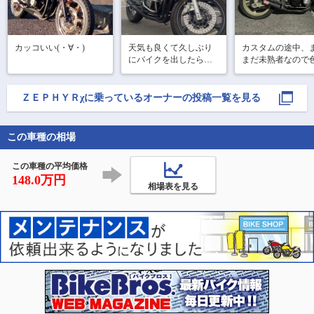
カッコいい(・∀・)
天気も良くて久しぶり
カスタムの途中、
にバイクを出したら…

まだ未熟者なので
と教えていただき
駐車場にあったひねり
です！

たての猫のウンコをフ
ＺＥＰＨＹＲχ
に乗っているオーナーの投稿一覧を見る
ロントタイヤで踏んじ
ゃった…

この車種の相場
ウンがついたと前向き
にとらえて、水で流し
てぷらっとツーリン
この車種の平均価格
グ。

148.0万円
相場表を見る
高原町のムラタ拉麺で