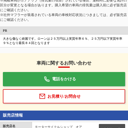
※掲載車両がボアアップ（排気量の増加）されている場合、運転時に必要な免許の
区分が変更となる場合があります。購入希望の車両の排気量は購入前に必ず販売店
にご確認ください。
※社外マフラーが装着されている車両の車検対応状況につきましては、必ず販売店
にご確認ください。
PR
大きな傷なく綺麗です。ローンは２５万円以上実質年率６％、２５万円以下実質年率
９％となり最長８４回となります
車両に関するお問い合わせ
電話をかける
お見積り/お問合せ
販売店情報
販売店名
モーターサイクルショップ オア