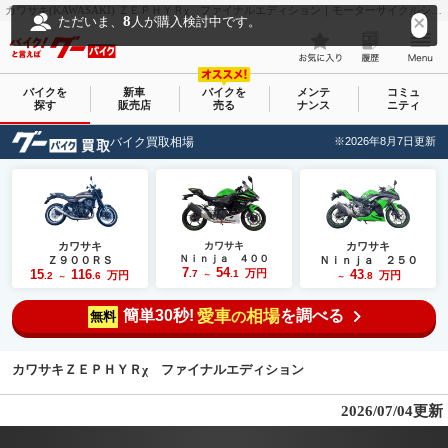
カワサキ(KAWASAKI) ＺＥＰＨＹＲχ ファイナルエディション｜モーターサイクルショップ オアシス｜新車・中古バイクなら【グーバイク(GooBike)】
8
ただいま、
人が購入検討中です。
バイクを
新車
バイクを
メンテ
コミュ
探す
販売店
売る
ナンス
ニティ
バイク買取相場
※2026年8月7日更新
カワサキ
カワサキ
カワサキ
Ｎｉｎｊａ ４００
Ｚ９００ＲＳ
Ｎｉｎｊａ ２５０
7
54
15
116
万円
43
.7
.1
万円
万円
.2
.6
～
.8
～
～
簡単30秒!
愛車
相場
を調べる
の
無料
カワサキＺＥＰＨＹＲχ ファイナルエディション
2026/07/04更新