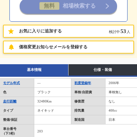
53
お気に入りに追加する
検討中
人
価格変更お知らせメールを登録する
基本情報
仕様・装備
モデル年式
―
初度登録年
2006年
色
ブラック
車検/自賠責
車検無し
走行距離
32480Km
修復歴
なし
タイプ
ネイキッド
排気量
400cc
整備/保証
製造国
日本
車台番号
203
(下3桁)