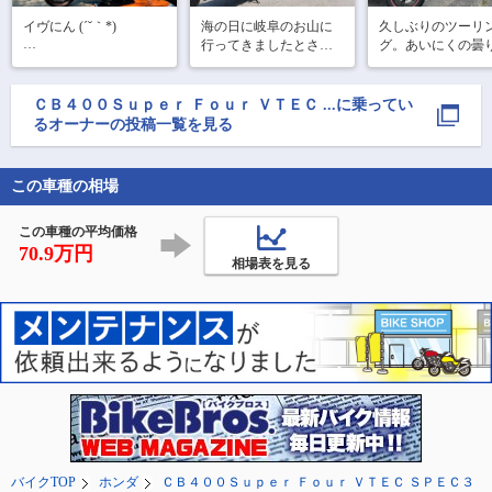
イヴにん (´˘｀*)

海の日に岐阜のお山に
久しぶりのツーリ
行ってきましたとさ。

グ。あいにくの曇
お疲れ様‪(꜆*ˊᵕˋ)꜆🍵

愛知周辺でおすすめツ
したが、逆に涼し
ーリングスポット教え
快適でした⭐️
7月19日(日)の ｢リベン
てくれると嬉しいで
ＣＢ４００Ｓｕｐｅｒ Ｆｏｕｒ ＶＴＥＣ
...
に乗ってい
ジツーリング第2弾｣⑤

るオーナーの投稿一覧を見る
@122025 さんプロデュ
ースの福島ツーリング

この車種の相場
｢道の駅ばんだい ｣で休
憩！🚬😎☕️
この車種の平均価格
70.9万円
相場表を見る
バイクTOP
ホンダ
ＣＢ４００Ｓｕｐｅｒ Ｆｏｕｒ ＶＴＥＣ ＳＰＥＣ３