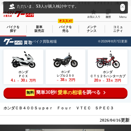
ホンダ(HONDA) ＣＢ４００Ｓｕｐｅｒ Ｆｏｕｒ ＶＴＥＣ ＳＰＥＣ３｜（有）ウイングハギワラ｜新車・中古バイクなら【グーバイク(GooBike)】
53
ただいま、
人が購入検討中です。
バイクを
新車
バイクを
メンテ
コミュ
探す
販売店
売る
ナンス
ニティ
バイク買取相場
※2026年8月7日更新
ホンダ
ホンダ
ホンダ
レブル２５０
ＰＣＸ
ＣＴ１２５ハンターカブ
38
4
30
万円
20
33
.1
万円
万円
.1
.1
～
.9
.6
～
～
簡単30秒!
愛車
相場
を調べる
の
無料
ホンダＣＢ４００Ｓｕｐｅｒ Ｆｏｕｒ ＶＴＥＣ ＳＰＥＣ３
2026/04/16更新