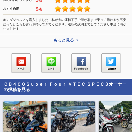
5
点
5
おすすめ度
点
ホンダジョルノを購入しました。私が大の運転下手で我が家まで乗って帰れるか不安
だったところわざわざ持ってきてくださり、運転の説明までしてくださり本当に助か
りました！
もっと見る >
ＣＢ４００Ｓｕｐｅｒ Ｆｏｕｒ ＶＴＥＣ ＳＰＥＣ３
オーナー
の投稿を見る