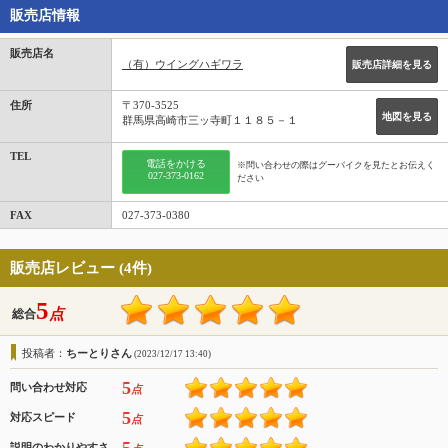
販売店情報
販売店名
（有）ウイングハギワラ
販売店詳細を見る
住所
〒370-3525
地図を見る
群馬県高崎市三ッ寺町１１８５－１
TEL
電話をかける
※問い合わせの際はグーバイクを見たとお伝えく
027-373-0162
ださい
FAX
027-373-0380
販売店レビュー (4件)
5
点
総合
投稿者：
ちーとりさん
(2023/12/17 13:40)
5
問い合わせ対応
点
5
対応スピード
点
説明のわかりやすさ