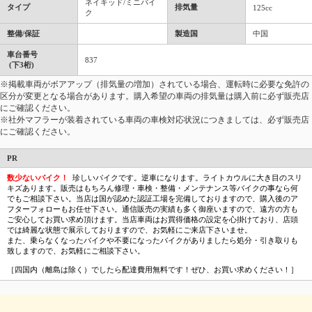
ネイキッド/ミニバイ
タイプ
排気量
125cc
ク
整備/保証
製造国
中国
車台番号
837
(下3桁)
※掲載車両がボアアップ（排気量の増加）されている場合、運転時に必要な免許の
区分が変更となる場合があります。購入希望の車両の排気量は購入前に必ず販売店
にご確認ください。
※社外マフラーが装着されている車両の車検対応状況につきましては、必ず販売店
にご確認ください。
PR
数少ないバイク！
珍しいバイクです。逆車になります。ライトカウルに大き目のスリ
キズあります。販売はもちろん修理・車検・整備・メンテナンス等バイクの事なら何
でもご相談下さい。当店は国が認めた認証工場を完備しておりますので、購入後のア
フターフォローもお任せ下さい。通信販売の実績も多く御座いますので、遠方の方も
ご安心してお買い求め頂けます。当店車両はお買得価格の設定を心掛けており、店頭
では綺麗な状態で展示しておりますので、お気軽にご来店下さいませ。
また、乗らなくなったバイクや不要になったバイクがありましたら処分・引き取りも
致しますので、お気軽にご相談下さい。
［四国内（離島は除く）でしたら配達費用無料です！ぜひ、お買い求めください！］