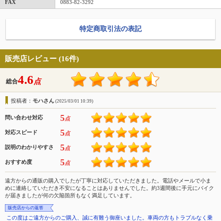
FAX
0883-82-3292
特定商取引法の表記
販売店レビュー (16件)
4.6
点
総合
投稿者：
モハさん
(2025/03/01 10:39)
5
問い合わせ対応
点
5
対応スピード
点
5
説明のわかりやすさ
点
5
おすすめ度
点
遠方からの通販の購入でしたが丁寧に対応していただきました。電話やメールで小ま
めに連絡していただき不安になることはありませんでした。約3週間後に手元にバイク
が届きましたが何の欠陥箇所もなく満足しています。
販売店からの返答
この度はご遠方からのご購入、誠に有難う御座いました。車両の方もトラブルなく乗