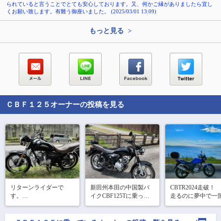
られていると言うことでとても安心しております。又、何かご縁がありましたら宜し
くお願い致します。有難う御座いました。 (2025/03/01 13:09)
もっと見る >
ＣＢＦ１２５
オーナーの投稿を見る
リターンライダーで
新田州本田の中国製バ
CBTR2024走破！

す。

イクCBF125Tに乗って
走るのに夢中で一
中華製バイクですが、
ます。珍しいバイクで
しかバイクの写真
コスパ最高です。
す😀
てませんでした(^_^