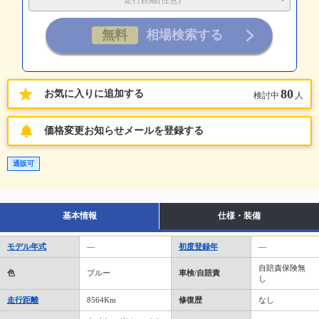
走行距離(任意)
80
お気に入りに追加する
検討中
人
価格変更お知らせメールを登録する
通販可
基本情報
仕様・装備
モデル年式
―
初度登録年
―
自賠責保険無
色
ブルー
車検/自賠責
し
走行距離
8564Km
修復歴
なし