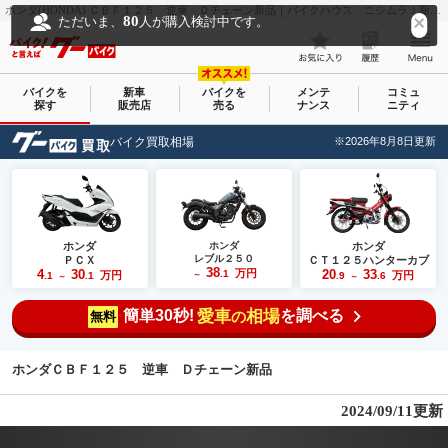
ホンダ(HONDA) ＣＢＦ１２５ 逆車 Ｄチェーン新品｜バイクハウス ニシムラ｜新車・中古バイクなら【グーバイク(GooBike)】
80
ただいま、
人が購入検討中です。
バイクを
新車
バイクを
メンテ
コミュ
探す
販売店
売る
ナンス
ニティ
バイク買取相場
※2026年8月8日更新
ホンダ
ホンダ
ホンダ
レブル２５０
ＰＣＸ
ＣＴ１２５ハンターカブ
38
4
30
万円
20
33
.1
万円
万円
.1
.1
～
.9
.6
～
～
簡単30秒!
愛車
相場
を調べる
の
無料
ホンダＣＢＦ１２５ 逆車 Ｄチェーン新品
2024/09/11更新