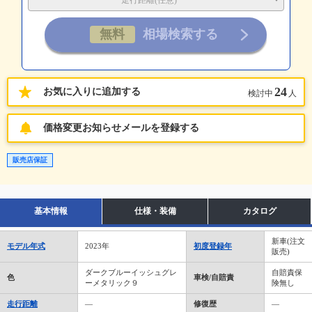
走行距離(任意)
24
お気に入りに追加する
検討中
人
価格変更お知らせメールを登録する
販売店保証
基本情報
仕様・装備
カタログ
新車(注文
モデル年式
2023年
初度登録年
販売)
ダークブルーイッシュグレ
自賠責保
色
車検/自賠責
ーメタリック９
険無し
走行距離
―
修復歴
―