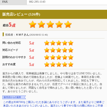
FAX
082-295-1143
販売店レビュー (526件)
5
点
総合
投稿者：
ＫＭＦさん
(2026/08/02 15:46)
5
問い合わせ対応
点
5
対応スピード
点
5
説明のわかりやすさ
点
5
おすすめ度
点
遠方からの購入で、現車確認は画像でしました。やり取りは全てLINEで行いました。
車両受け取り時に初めて現物を見ましたが、想像より綺麗でした。車両引き取り時、
担当の方がお休みでしたが、代わりの方が何対応してくれました。対応も丁寧でし
た。保証も遠方の為付きませんでしたが、任意でグーバイク保証に加入しました。自
走して帰りましたが、問題なく自宅まで帰れました。良い買い物をしたと思っていま
す。ありがとうございました。
販売店からの返答
この度はXSR700をご購入いただき誠にありがとうございます。また遠方よりご納車ご
来店いただきありがとうございました。遠方という事でやり取りの際に何かとご不便