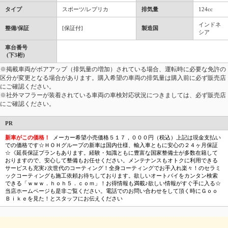
タイプ
スポーツ/レプリカ
排気量
124cc
インドネ
整備/保証
[保証付]
製造国
シア
車台番号
(下3桁)
※掲載車両がボアアップ（排気量の増加）されている場合、運転時に必要な免許の
区分が変更となる場合があります。購入希望の車両の排気量は購入前に必ず販売店
にご確認ください。
※社外マフラーが装着されている車両の車検対応状況につきましては、必ず販売店
にご確認ください。
PR
新車がこの価格！
メーカー希望小売価格５１７，０００円（税込）上記は現金支払い
での価格です☆ＨＯＨグループの新車は国内仕様、輸入車ともに安心の２４ヶ月保証
☆《延長保証プランもあります。経験・知識ともに豊富な国家整備士が多数在籍して
おりますので、安心して整備もお任せください。メンテナンスもオトクに利用できる
サービスも充実♪次世代のコーティング！全身コーティングでお手入れ楽々！のセラミ
ックコーティングも施工依頼お待ちしております。欲しいオートバイをカンタン検索
できる「ｗｗｗ．ｈｏｈ５．ｃｏｍ」！お得情報も満載♪欲しい情報がすぐ手に入る☆
当店ホームページも是非ご覧ください。電話でのお問い合わせをして頂く時にＧｏｏ
Ｂｉｋｅを見た！とスタッフにお伝えください