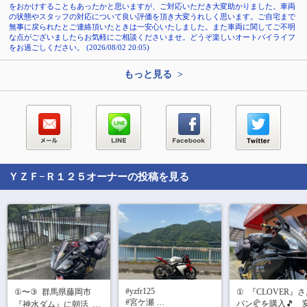
をおかけすることもあったかと思いますが、ご対応いただき大変助かりました。車両
の状態やスタッフの対応について良い評価を頂き大変うれしく思います。ご自宅まで
無事に戻られたとご連絡頂いたときは一安心いたしました。また車両に関してご不明
な点がございましたらお気軽にご相談くださいませ。どうぞ楽しいオートバイライフ
をお過ごしください。 (2026/08/02 20:05)
もっと見る >
ＹＺＦ−Ｒ１２５
オーナーの投稿を見る
#yzfr125 

①〜③  群馬県藤岡市
①  『CLOVER』
#宮ケ瀬 

パン🥐を購入🎵　
『神水ダム』に朝活  🏍️