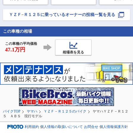
#宮ヶ瀬ダム 

らぬ美味しさと笑
=3=3

#宮ヶ瀬湖 

接客！　ご馳走様
霧雨が途中降ってき
#鳥居原ふれあいの館駐
😋

て、カッパ置いてきた
ＹＺＦ−Ｒ１２５
に乗っているオーナーの投稿一覧を見る
車場 

事を後悔😱すぐ止んだ
②  一服タイム🚬👀

午前中に所用がありバ
から良かったけど💧

イクでお出かけ！

この車種の相場
③④  『ばり嗎』
暑すぎるのでyzfで出
④  埼玉県寄居町『風布
ランチ🍜

発！

舘』に来たら、まさか
所用終了後、時間があ
この車種の平均価格
の閉店…ここの手打
⑤  『GEO』さん
ったのでぷらっと宮ヶ
47.1万円
を買う予定が、既
相場表を見る
瀬
バイクTOP
ヤマハ
ＹＺＦ－Ｒ１２５のバイク
ヤマハＹＺＦ－Ｒ１２
５ ＡＢＳ 現行モデル
利用規約
個人情報の取扱いについて
お問合せ
個人情報保護方針