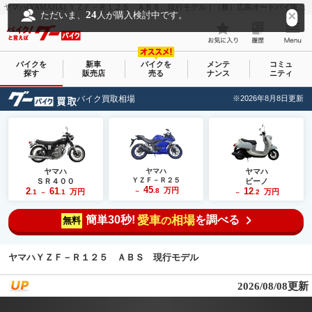
ヤマハ(YAMAHA) ＹＺＦ－Ｒ１２５ ＡＢＳ 現行モデル｜（株）広島オートバイ販売 観音店｜新車・中古バイクなら【グーバイク(GooBike)】
24
ただいま、
人が購入検討中です。
バイクを
新車
バイクを
メンテ
コミュ
探す
販売店
売る
ナンス
ニティ
バイク買取相場
※2026年8月8日更新
ヤマハ
ヤマハ
ヤマハ
ＹＺＦ－Ｒ２５
ＳＲ４００
ビーノ
45
2
61
万円
12
.8
万円
万円
.1
.1
～
.2
～
～
簡単30秒!
愛車
相場
を調べる
の
無料
ヤマハＹＺＦ－Ｒ１２５ ＡＢＳ 現行モデル
2026/08/08更新