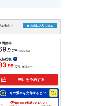
人が検討中
車両価格
69
.9
万円
(税込10%)
支払総額
83
.99
万円
(税込10%)
来店を予約する
今の愛車を売却すると!?
で
相場をチェック！