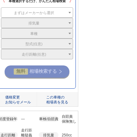
車種選択するだけ、かんたん相場検索
まずはメーカーから選択
排気量
車種
型式(任意)
走行距離(任意)
価格変更
この車種の
お知らせメール
相場表を見る
自賠責
初度登録年
―
車検/自賠責
保険無し
走行距
走行距離
離疑義
排気量
250cc