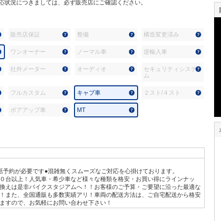
応状況につきましては、必ず販売店にご確認ください。
販売店保証
整備
構造変更済み
ワンオーナー
ノーマル車
逆輸入車
社外メーター
オーディオ
セキュリティシステ
ム
フルカスタム
キャブ車
２スト/４スト
ボアアップ車
MT
話予約が必要です●混雑無くスムーズなご対応を心掛けております。
０台以上！人気車・希少車など様々な種類を格安・お買い得にラインナッ
換えは是非バイクスタジアムへ！！お客様のご予算・ご要望に沿った最適な
！また、全国通販も多数実績アリ！車両の配送方法は、ご自宅配送から格安
ますので、お気軽にお問い合わせ下さい！