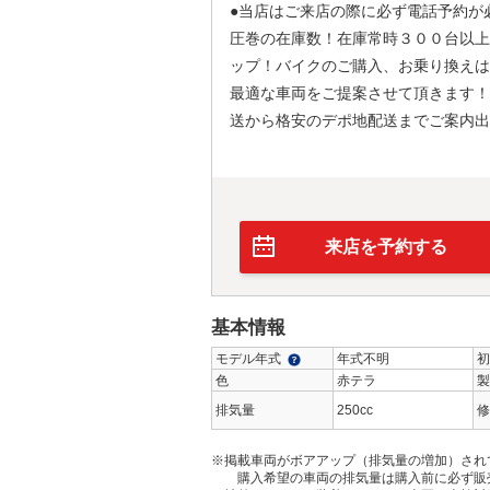
●当店はご来店の際に必ず電話予約が
圧巻の在庫数！在庫常時３００台以上
ップ！バイクのご購入、お乗り換えは
最適な車両をご提案させて頂きます！
送から格安のデポ地配送までご案内出
来店を予約する
基本情報
モデル年式
年式不明
初
色
赤テラ
製
排気量
250cc
修
※掲載車両がボアアップ（排気量の増加）され
購入希望の車両の排気量は購入前に必ず販