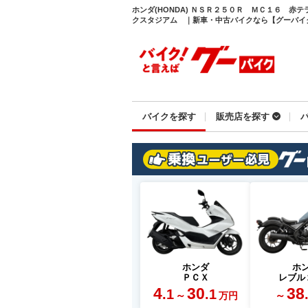
ホンダ(HONDA) ＮＳＲ２５０Ｒ ＭＣ１６ 赤
クスタジアム ｜新車・中古バイクなら【グーバイク(G
バイクを探す
販売店を探す
ホンダ
ホ
ＰＣＸ
レブル
4
30
38
.1
.1
～
～
万円