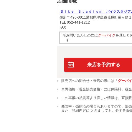
店舗情報
Ｂｉｋｅ Ｓｔａｄｉｕｍ バイクスタジ
住所
〒496-0011愛知県津島市莪原町長ヶ島
TEL
052-441-1212
FAX
※お問い合わせの際は
グーバイク
を見たと
す
来店を予約する
販売店への問合せ・来店の際には「
グーバイ
車両価格（現金販売価格）には保険料、税金
この車輌の品質等より詳しい情報は、直接販
商談中・売約済の場合もありますので、販売
また、詳細内容につ きましても、必ず各販