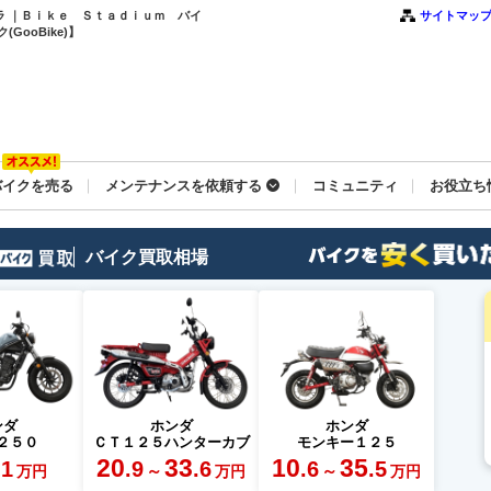
テラ ｜Ｂｉｋｅ Ｓｔａｄｉｕｍ バイ
サイトマッ
ooBike)】
バイクを売る
メンテナンスを依頼する
コミュニティ
お役立ち
バイク買取相場
ンダ
ホンダ
ホンダ
２５０
ＣＴ１２５ハンターカブ
モンキー１２５
20
33
10
35
.1
.9
.6
.6
.5
～
～
万円
万円
万円