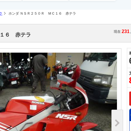
ク
ホンダ ＮＳＲ２５０Ｒ ＭＣ１６ 赤テラ
231
現在
Ｃ１６ 赤テラ