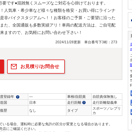
必要です●混雑無くスムーズなご対応を心掛けております。
！人気車・希少車など様々な種類を格安・お買い得にラインナ
是非バイクスタジアムへ！！お客様のご予算・ご要望に沿った
また、全国通販も多数実績アリ！車両の配送方法は、ご自宅配
来ますので、お気軽にお問い合わせ下さい！
2024/11/28更新 車台番号下3桁：273
お見積り/お問合せ
T
F
度登録年
―
車検/自賠責
自賠責保険無し
造国
日本
走行距離
走行距離疑義車
スポーツ／レプリ
復歴
なし
タイプ
カ
ている場合、運転時に必要な免許の区分が変更となる場合があります。
売店にご確認ください。