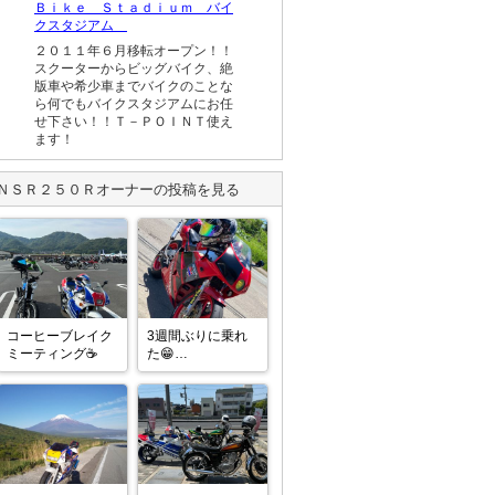
Ｂｉｋｅ Ｓｔａｄｉｕｍ バイ
クスタジアム
２０１１年６月移転オープン！！
スクーターからビッグバイク、絶
版車や希少車までバイクのことな
ら何でもバイクスタジアムにお任
せ下さい！！Ｔ－ＰＯＩＮＴ使え
ます！
ＮＳＲ２５０Ｒ
オーナーの投稿を見る
コーヒーブレイク
3週間ぶりに乗れ
ミーティング☕️
た😁

天気☀️も良いので
いつものとこに〜

誰も居ない💦

モチベが上がりづ
らいですが😅、こ
の前フロントに入
れたブレーキパッ