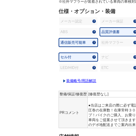
※社外マフラーが装着されている車両の車検対
仕様・オプション・装備
メーカー認定
メーカー保証
ABS
品質評価書
通信販売可能車
社外マフラー
セル付
ナビ
LED/HID付
ETC
装備略号/用語解説
整備/保証/修復歴
[修復歴なし]
●当店はご来店の際に必ず電
圧巻の在庫数！在庫常時３０
PRコメント
プ！バイクのご購入、お乗り
車両をご提案させて頂きます
のデポ地配送までご案内出来