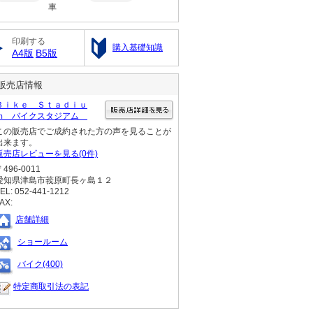
車
印刷する
購入基礎知識
A4版
B5版
販売店情報
Ｂｉｋｅ Ｓｔａｄｉｕ
ｍ バイクスタジアム
この販売店でご成約された方の声を見ることが
出来ます。
販売店レビューを見る(0件)
〒496-0011
愛知県津島市莪原町長ヶ島１２
EL: 052-441-1212
AX:
店舗詳細
ショールーム
バイク(400)
特定商取引法の表記