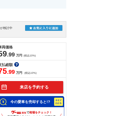
人が検討中
車両価格
59
.99
万円
(税込10%)
支払総額
75
.99
万円
(税込10%)
来店を予約する
今の愛車を売却すると!?
で
相場をチェック！