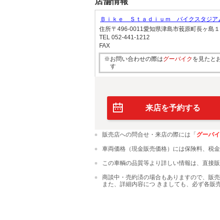
店舗情報
Ｂｉｋｅ Ｓｔａｄｉｕｍ バイクスタジ
住所
〒496-0011愛知県津島市莪原町長ヶ島
TEL
052-441-1212
FAX
※お問い合わせの際は
グーバイク
を見たと
す
来店を予約する
販売店への問合せ・来店の際には「
グーバイ
車両価格（現金販売価格）には保険料、税金
この車輌の品質等より詳しい情報は、直接販
商談中・売約済の場合もありますので、販売
また、詳細内容につ きましても、必ず各販