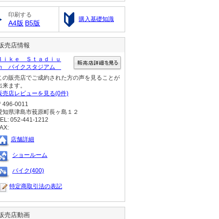
印刷する
購入基礎知識
A4版
B5版
販売店情報
Ｂｉｋｅ Ｓｔａｄｉｕ
ｍ バイクスタジアム
この販売店でご成約された方の声を見ることが
出来ます。
販売店レビューを見る(0件)
〒496-0011
愛知県津島市莪原町長ヶ島１２
EL: 052-441-1212
AX:
店舗詳細
ショールーム
バイク(400)
特定商取引法の表記
販売店動画