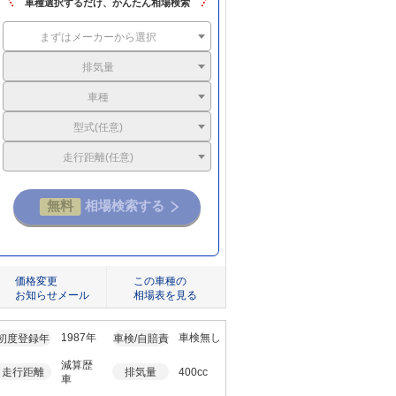
車種選択するだけ、かんたん相場検索
まずはメーカーから選択
排気量
車種
型式(任意)
走行距離(任意)
価格変更
この車種の
お知らせメール
相場表を見る
1987年
車検無し
初度登録年
車検/自賠責
減算歴
走行距離
排気量
400cc
車