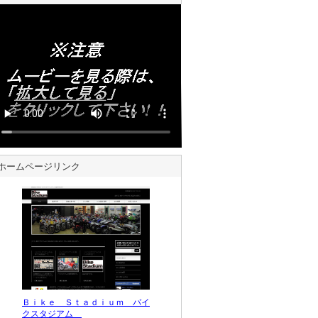
ホームページリンク
Ｂｉｋｅ Ｓｔａｄｉｕｍ バイ
クスタジアム