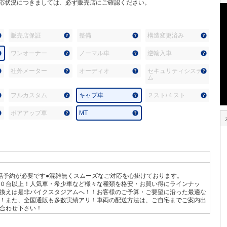
応状況につきましては、必ず販売店にご確認ください。
販売店保証
整備
構造変更済み
ワンオーナー
ノーマル車
逆輸入車
社外メーター
オーディオ
セキュリティシステ
ム
フルカスタム
キャブ車
２スト/４スト
ボアアップ車
MT
話予約が必要です●混雑無くスムーズなご対応を心掛けております。
０台以上！人気車・希少車など様々な種類を格安・お買い得にラインナッ
換えは是非バイクスタジアムへ！！お客様のご予算・ご要望に沿った最適な
！また、全国通販も多数実績アリ！車両の配送方法は、ご自宅までご案内出
合わせ下さい！