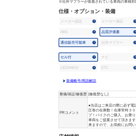
※社外マフラーが装着されている車両の車検対
仕様・オプション・装備
メーカー認定
メーカー保証
ABS
品質評価書
通信販売可能車
社外マフラー
セル付
ナビ
LED/HID付
ETC
装備略号/用語解説
整備/保証/修復歴
[修復歴なし]
●当店はご来店の際に必ず電
圧巻の在庫数！在庫常時３０
PRコメント
プ！バイクのご購入、お乗り
車両をご提案させて頂きます
来ますので、お気軽にお問い