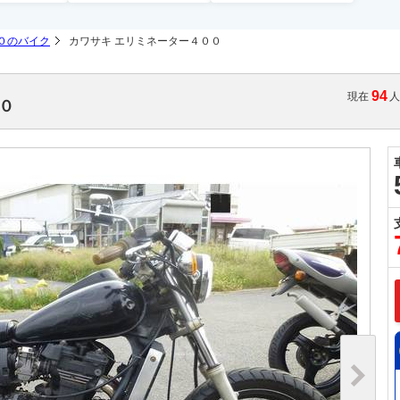
０のバイク
カワサキ エリミネーター４００
94
現在
００