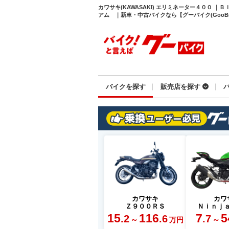
カワサキ(KAWASAKI) エリミネーター４００ 
アム ｜新車・中古バイクなら【グーバイク(GooBi
バイクを探す
販売店を探す
カワサキ
カワ
Ｚ９００ＲＳ
Ｎｉｎｊ
15
116
7
5
.2
.6
.7
～
～
万円