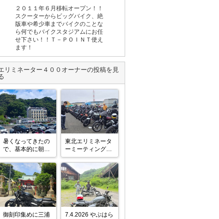
２０１１年６月移転オープン！！
スクーターからビッグバイク、絶
版車や希少車までバイクのことな
ら何でもバイクスタジアムにお任
せ下さい！！Ｔ－ＰＯＩＮＴ使え
ます！
エリミネーター４００
オーナーの投稿を見
る
暑くなってきたの
東北エリミネータ
で、基本的に朝ウ
ーミーティングに

ロついてます。
参加させてもらっ
たり🥰

アーク牧場羊ミー
ティングに

参加させてもらえ
御刻印集めに三浦
7.4.2026 やぶはら