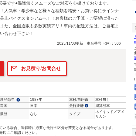
必要です●混雑無くスムーズなご対応を心掛けております。
！人気車・希少車など様々な種類を格安・お買い得にラインナ
是非バイクスタジアムへ！！お客様のご予算・ご要望に沿った
また、全国通販も多数実績アリ！車両の配送方法は、ご自宅ま
い合わせ下さい！
2025/11/03更新 車台番号下3桁：506
お見積り/お問合せ
T
F
度登録年
1987年
車検/自賠責
車検無し
造国
日本
走行距離
減算歴車
ネイキッド／アメ
復歴
なし
タイプ
リカン
ている場合、運転時に必要な免許の区分が変更となる場合があります。
売店にご確認ください。