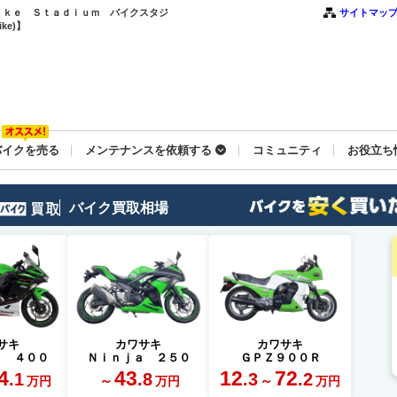
｜Ｂｉｋｅ Ｓｔａｄｉｕｍ バイクスタジ
サイトマッ
ke)】
バイクを売る
メンテナンスを依頼する
コミュニティ
お役立ち
バイク買取相場
サキ
カワサキ
カワサキ
ａ ４００
Ｎｉｎｊａ ２５０
ＧＰＺ９００Ｒ
4
43
12
72
.1
.8
.3
.2
～
～
万円
万円
万円