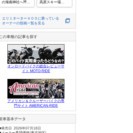
の海南神社へ⛩️

高原スキー場

さすが三浦マグロ
松本から奈川を抜
づくし!🐟

近くのうらりにバ
エリミネーター４００
に乗っている
イクを停めて近く
オーナーの投稿一覧を見る
を散策

古民家カフェ雀家
さんで海を眺めな
この車種の記事を探す
がらコーヒータイ
オンロードバイクの総合レビューサ
イト MOTO-RIDE
アメリカン＆クルーザーバイクの専
門サイト AMERICAN-RIDE
新車基本データ
■発売日 2026年07月18日
■メーカー希望価格(東京地区)