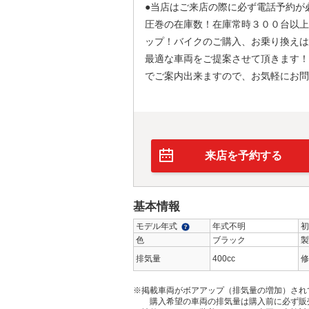
●当店はご来店の際に必ず電話予約が
圧巻の在庫数！在庫常時３００台以上
ップ！バイクのご購入、お乗り換えは
最適な車両をご提案させて頂きます！
でご案内出来ますので、お気軽にお問
来店を予約する
基本情報
モデル年式
年式不明
初
色
ブラック
製
排気量
400cc
修
※掲載車両がボアアップ（排気量の増加）され
購入希望の車両の排気量は購入前に必ず販