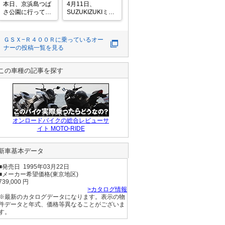
ツーリングに行っ
本日、京浜島つば
4月11日、
たのですが帰りに
さ公園に行ってき
SUZUKIZUKIミー
交差点でエンジン
ました😆
ティングに参加。
ストー
GK76Aは2台。お
隣はハーディー耐
ＧＳＸ−Ｒ４００Ｒ
に乗っているオー
久カウル+シング
ナーの投稿一覧を見る
ルシートカウルで
す。超カッコい
い。帰りは芦ノ湖
この車種の記事を探す
スカイライン→山
中湖→道志みち。
オンロードバイクの総合レビューサ
イト MOTO-RIDE
新車基本データ
■発売日 1995年03月22日
■メーカー希望価格(東京地区)
739,000 円
>カタログ情報
※最新のカタログデータになります。表示の物
件データと年式、価格等異なることがございま
す。