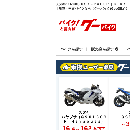
スズキ(SUZUKI) ＧＳＸ－Ｒ４００Ｒ ｜Ｂｉ
｜新車・中古バイクなら【グーバイク(GooBike)】
バイクを探す
販売店を探す
スズキ
ハヤブサ（ＧＳＸ１３００
ＧＳ
Ｒ Ｈａｙａｂｕｓａ）
3
～
16
162
.4
.5
～
万円