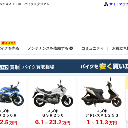
ｋｅ Ｓｔａｄｉｕｍ バイクスタジアム
サイトマッ
バイクを売る
メンテナンスを依頼する
コミュニティ
お役立ち
バイク買取相場
スズキ
スズキ
スズキ
Ｘ２５０Ｒ
ＧＳＲ２５０
アドレスＶ１２５Ｇ
2
6
23
1
11
.5
.1
.2
.3
～
～
万円
万円
万円