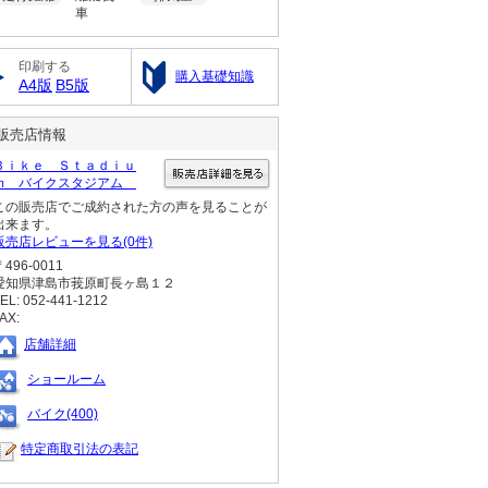
車
印刷する
購入基礎知識
A4版
B5版
販売店情報
Ｂｉｋｅ Ｓｔａｄｉｕ
ｍ バイクスタジアム
この販売店でご成約された方の声を見ることが
出来ます。
販売店レビューを見る(0件)
〒496-0011
愛知県津島市莪原町長ヶ島１２
EL: 052-441-1212
AX:
店舗詳細
ショールーム
バイク(400)
特定商取引法の表記