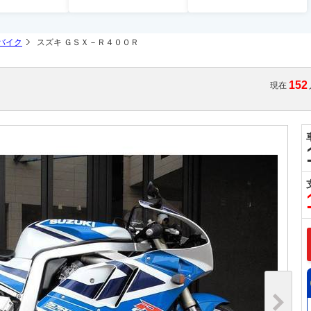
バイク
スズキ ＧＳＸ－Ｒ４００Ｒ
152
現在