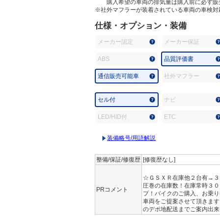
購入希望の車両の排気量は購入前に必ず販
※社外マフラーが装着されている車両の車検対
仕様・オプション・装備
メーカー認定
メーカー保証
ABS
品質評価書
通信販売可能車
社外マフラー
セル付
ナビ
LED/HID付
ETC
装備略号/用語解説
整備/保証/修復歴
[修復歴なし]
☆ＧＳＸＲ在庫他２台有→３
圧巻の在庫数！在庫常時３０
PRコメント
プ！バイクのご購入、お乗り
車両をご提案させて頂きます
のデポ地配送までご案内出来