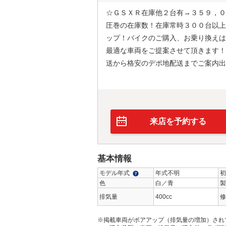
☆ＧＳＸＲ在庫他２台有→３５９，０
圧巻の在庫数！在庫常時３００台以上
ップ！バイクのご購入、お乗り換えは
最適な車両をご提案させて頂きます！
送から格安のデポ地配送までご案内出
来店を予約する
基本情報
モデル年式
年式不明
初
色
白／青
製
排気量
400cc
修
※掲載車両がボアアップ（排気量の増加）され