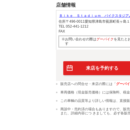
店舗情報
Ｂｉｋｅ Ｓｔａｄｉｕｍ バイクスタジ
住所
〒496-0011愛知県津島市莪原町長ヶ島
TEL
052-441-1212
FAX
※お問い合わせの際は
グーバイク
を見たと
す
来店を予約する
販売店への問合せ・来店の際には「
グーバイ
車両価格（現金販売価格）には保険料、税金
この車輌の品質等より詳しい情報は、直接販
商談中・売約済の場合もありますので、販売
また、詳細内容につ きましても、必ず各販