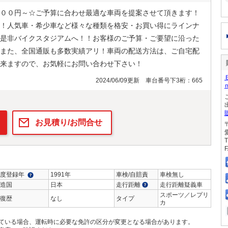
００円～☆ご予算に合わせ最適な車両を提案させて頂きます！
！人気車・希少車など様々な種類を格安・お買い得にラインナ
是非バイクスタジアムへ！！お客様のご予算・ご要望に沿った
また、全国通販も多数実績アリ！車両の配送方法は、ご自宅配
来ますので、お気軽にお問い合わせ下さい！
2024/06/09更新 車台番号下3桁：665
お見積り/お問合せ
T
F
度登録年
1991年
車検/自賠責
車検無し
造国
日本
走行距離
走行距離疑義車
スポーツ／レプリ
復歴
なし
タイプ
カ
ている場合、運転時に必要な免許の区分が変更となる場合があります。