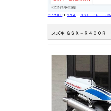
※2026年8月6日更新
バイクTOP
スズキ
ＧＳＸ－Ｒ４００Ｒの
スズキ ＧＳＸ－Ｒ４００Ｒ