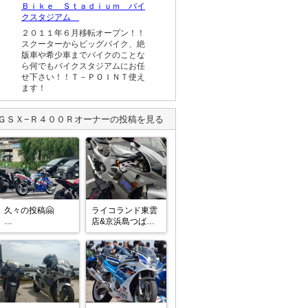
Ｂｉｋｅ Ｓｔａｄｉｕｍ バイ
クスタジアム
２０１１年６月移転オープン！！
スクーターからビッグバイク、絶
版車や希少車までバイクのことな
ら何でもバイクスタジアムにお任
せ下さい！！Ｔ－ＰＯＩＮＴ使え
ます！
ＧＳＸ−Ｒ４００Ｒ
オーナーの投稿を見る
久々の投稿🤗

ライコランド東雲
店&京浜島つばさ
天気が良ければ毎
公園に行ってきま
週乗ってたのです
した🏍️YAMAHAの
が、ただ、撮影し
旧車が5台も…思
て無かっただけ⋯
わずパチリ📸

🤣
話は変わります
が………😅先週、
友達と栃木方面へ