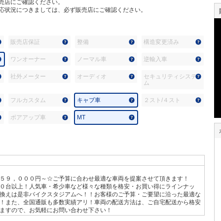
売店にご確認ください。
応状況につきましては、必ず販売店にご確認ください。
販売店保証
整備
構造変更済み
ワンオーナー
ノーマル車
逆輸入車
社外メーター
オーディオ
セキュリティシステ
ム
フルカスタム
キャブ車
２スト/４スト
ボアアップ車
MT
５９，０００円～☆ご予算に合わせ最適な車両を提案させて頂きます！
０台以上！人気車・希少車など様々な種類を格安・お買い得にラインナッ
換えは是非バイクスタジアムへ！！お客様のご予算・ご要望に沿った最適な
！また、全国通販も多数実績アリ！車両の配送方法は、ご自宅配送から格安
ますので、お気軽にお問い合わせ下さい！