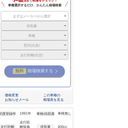
で
相場をチェック！
車種選択するだけ、かんたん相場検索
まずはメーカーから選択
排気量
車種
型式(任意)
走行距離(任意)
価格変更
この車種の
お知らせメール
相場表を見る
1991年
車検無し
初度登録年
車検/自賠責
走行距
走行距離
離疑義
排気量
400cc