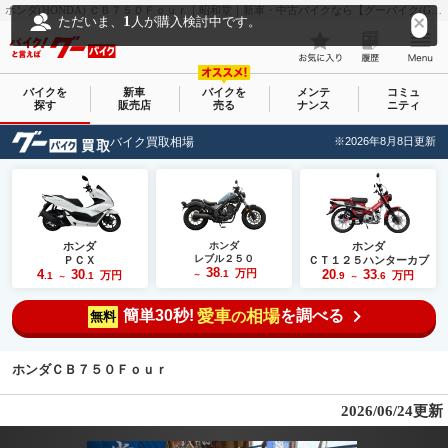
ホンダ(HONDA) ＣＢ７５０Ｆｏｕｒ｜昭和堂｜新車・中古バイクなら【グーバイク(GooBike)】
1
ただいま、
人が購入検討中です。
バイクを
新車
バイクを
メンテ
コミュ
探す
販売店
売る
ナンス
ニティ
バイク買取相場
※2026年8月8日更新
ホンダ
ホンダ
ホンダ
レブル２５０
ＰＣＸ
ＣＴ１２５ハンターカブ
38
4
30
万円
20
33
.1
万円
万円
.1
.1
～
.9
.6
～
～
簡単30秒!
愛車
相場
を調べる
の
無料
ホンダＣＢ７５０Ｆｏｕｒ
2026/06/24更新