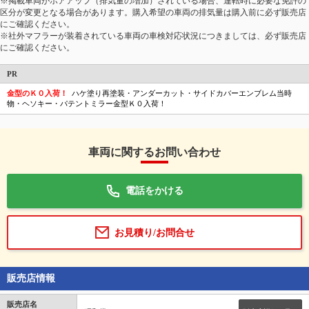
※掲載車両がボアアップ（排気量の増加）されている場合、運転時に必要な免許の
区分が変更となる場合があります。購入希望の車両の排気量は購入前に必ず販売店
にご確認ください。
※社外マフラーが装着されている車両の車検対応状況につきましては、必ず販売店
にご確認ください。
PR
金型のＫ０入荷！
ハケ塗り再塗装・アンダーカット・サイドカバーエンブレム当時
物・ヘソキー・パテントミラー金型Ｋ０入荷！
車両に関するお問い合わせ
電話をかける
お見積り/お問合せ
販売店情報
販売店名