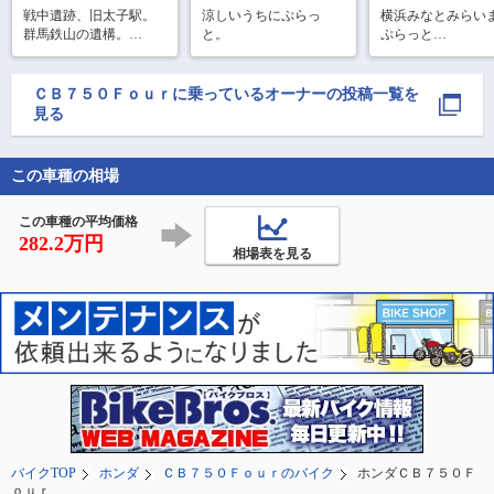
戦中遺跡、旧太子駅。

涼しいうちにぷらっ
横浜みなとみらい
群馬鉄山の遺構。

と。
ぷらっと

先人たちの礎をたど
久しぶりにバイク
る。
た？

ＣＢ７５０Ｆｏｕｒ
に乗っているオーナーの投稿一覧を
見る
水曜日大手町まで
のど真ん中走りに
てましたな💦

この車種の相場
名古屋行って以来
千に乗れてないの
この車種の平均価格
282.2万円
相場表を見る
バイクTOP
ホンダ
ＣＢ７５０Ｆｏｕｒのバイク
ホンダＣＢ７５０Ｆ
ｏｕｒ