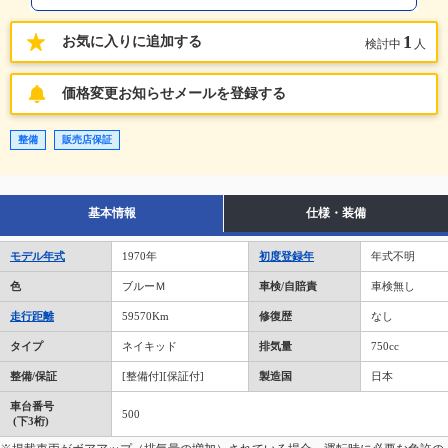
1
お気に入りに追加する
検討中
人
価格変更お知らせメールを登録する
整備
販売店保証
基本情報
仕様・装備
モデル年式
1970年
初度登録年
年式不明
色
ブルーＭ
車検/自賠責
車検無し
走行距離
59570Km
修復歴
なし
タイプ
ネイキッド
排気量
750cc
整備/保証
[整備付][保証付]
製造国
日本
車台番号
500
(下3桁)