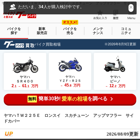
ヤマハ(YAMAHA) ＴＷ２２５Ｅ ロンスイ スカチューン アップマフラー サイドカバー｜ＢＵＲＳＴ ＣＩＴＹ｜新車・中古バイクなら【グーバイク(GooBike)】
34
ただいま、
人が購入検討中です。
バイクを
新車
バイクを
メンテ
コミュ
探す
販売店
売る
ナンス
ニティ
バイク買取相場
※2026年8月9日更新
ヤマハ
ヤマハ
ヤマハ
ＹＺＦ－Ｒ２５
ＳＲ４００
ビーノ
45
2
61
万円
12
.8
万円
万円
.1
.1
～
.2
～
～
簡単30秒!
愛車
相場
を調べる
の
無料
ヤマハＴＷ２２５Ｅ ロンスイ スカチューン アップマフラー サイ
ドカバー
2026/08/09更新