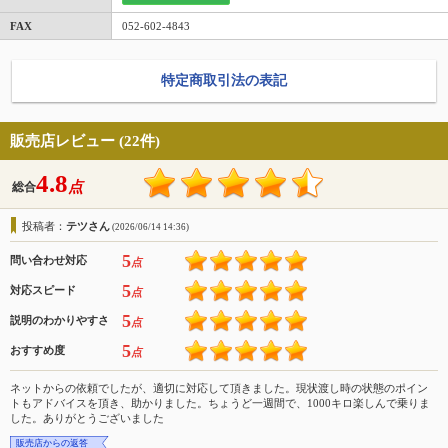
FAX
052-602-4843
特定商取引法の表記
販売店レビュー (22件)
4.8
点
総合
投稿者：
テツさん
(2026/06/14 14:36)
5
問い合わせ対応
点
5
対応スピード
点
5
説明のわかりやすさ
点
5
おすすめ度
点
ネットからの依頼でしたが、適切に対応して頂きました。現状渡し時の状態のポイン
トもアドバイスを頂き、助かりました。ちょうど一週間で、1000キロ楽しんで乗りま
した。ありがとうございました
販売店からの返答