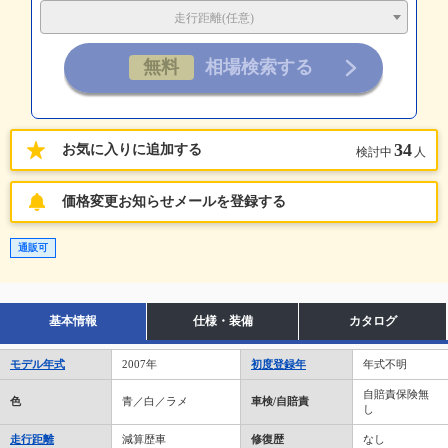
走行距離(任意)
34
お気に入りに追加する
検討中
人
価格変更お知らせメールを登録する
通販可
基本情報
仕様・装備
カタログ
モデル年式
2007年
初度登録年
年式不明
自賠責保険無
色
青／白／ラメ
車検/自賠責
し
走行距離
減算歴車
修復歴
なし