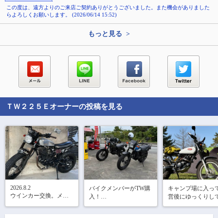
この度は、遠方よりのご来店ご契約ありがとうございました。また機会がありました
らよろしくお願いします。 (2026/06/14 15:52)
もっと見る >
ＴＷ２２５Ｅ
オーナーの投稿を見る
2026.8.2

バイクメンバーがTW購
キャンプ場に入っ
ウインカー交換。メル
入！

営後にゆっくりし
カリでゲットしたオレ
ライトカウルに輸出用
たらお腹が空いた
ンジウインカーを純正
ウインカー。

買い出しして、ビ