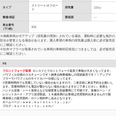
ストリート/オフロー
タイプ
排気量
225cc
ド
整備/保証
製造国
―
車台番号
956
(下3桁)
※掲載車両がボアアップ（排気量の増加）されている場合、運転時に必要な免許の
区分が変更となる場合があります。購入希望の車両の排気量は購入前に必ず販売店
にご確認ください。
※社外マフラーが装着されている車両の車検対応状況につきましては、必ず販売店
にご確認ください。
PR
フロントフォーク延長
ロンスイとフロントフォーク延長で車格が大きくなってます。
パワフィル仕様のスカチューンです！納車点検整備無しの現状販売です！！アップマ
フラーでパワフィルのサイドカバー仕様になってます。
※営業時間内でも営業していない場合がありますので、ご来店前に来店予約をお願いし
ます。営業時間内でも電話が繋がらない場合がありますがご了承ください。色替え・
ハンドル交換・シート張替えなど仕様変更も別途費用にて可能です。各種ローン・ク
レジットカード・アプリ決済取扱。１８歳未満のお客様は売買契約出来ませんので親
権者様との販売契約・ローン契約申し込みとなります。
ホームページ：ｗｗｗ．ｂｕｒｓｔｃｉｔｙ．ｊｐ／
ブログ：ｂｕｒｓｔｃｉｔｙ．ｃｏｍ／