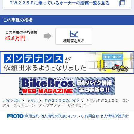
位置に！ずっとしたか
なかなかエエカンジ！
と一緒に鳥の炭火
ＴＷ２２５Ｅ
に乗っているオーナーの投稿一覧を見る
ったのでようやく！
やりました🙌

家で炭火焼きはで
この車種の相場
いので、これだけ
キャンプに来た甲
あるというものです
この車種の平均価格
45.8万円
相場表を見る
バイクTOP
ヤマハ
ＴＷ２２５Ｅのバイク
ヤマハＴＷ２２５Ｅ ロン
スイ スカチューン アップマフラー サイドカバー
利用規約
個人情報の取扱いについて
お問合せ
個人情報保護方針