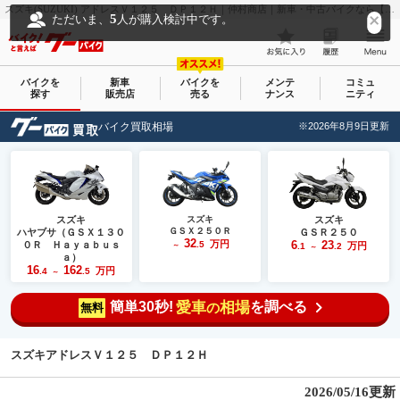
スズキ(SUZUKI) アドレスＶ１２５ ＤＰ１２Ｈ｜仲村商店｜新車・中古バイクなら【グーバイク(GooBike)】
5
ただいま、
人が購入検討中です。
バイクを
新車
バイクを
メンテ
コミュ
探す
販売店
売る
ナンス
ニティ
バイク買取相場
※2026年8月9日更新
スズキ
スズキ
スズキ
ＧＳＸ２５０Ｒ
ハヤブサ（ＧＳＸ１３０
ＧＳＲ２５０
32
万円
6
23
０Ｒ Ｈａｙａｂｕｓ
.5
万円
～
.1
.2
～
ａ）
16
162
万円
.4
.5
～
簡単30秒!
愛車
相場
を調べる
の
無料
スズキアドレスＶ１２５ ＤＰ１２Ｈ
2026/05/16更新