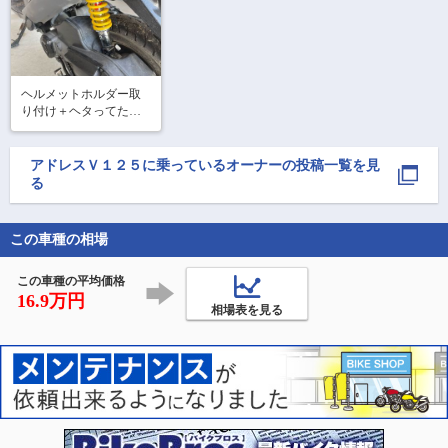
ヘルメットホルダー取
り付け＋ヘタってたリ
アサス交換！YSS製安
いけど良さそう！原付
二種ツーリングしたい
アドレスＶ１２５
に乗っているオーナーの投稿一覧を見
なぁ誰か誘って🥹

る
#原付二種

#原付二種ツーリング 
この車種の相場
この車種の平均価格
16.9万円
相場表を見る