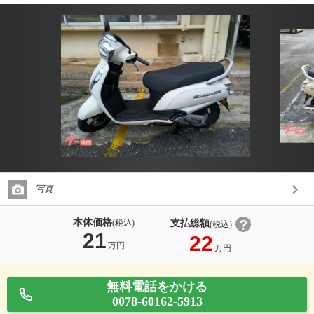
写真
本体価格
支払総額
(税込)
(税込)
21
22
万円
万円
無料電話をかける
0078-60162-5913