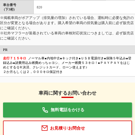
車台番号
820
(下3桁)
※掲載車両がボアアップ（排気量の増加）されている場合、運転時に必要な免許の
区分が変更となる場合があります。購入希望の車両の排気量は購入前に必ず販売店
にご確認ください。
※社外マフラーが装着されている車両の車検対応状況につきましては、必ず販売店
にご確認ください。
PR
走行７１５キロ
ノーマル車●内地中古●キック付き●ＵＳＢ電源付き●保険５年込み●登
録込み●諸費用込み燃費めっちゃヨシ、メーカー燃費５３キロ！●ＰＡＹＰＡＹをはじ
めとするＱＲ決済、クレジットカード、ローン使えます♪
２か月もしくは２，０００キロ保証付き
車両に関するお問い合わせ
無料電話をかける
お見積り/お問合せ