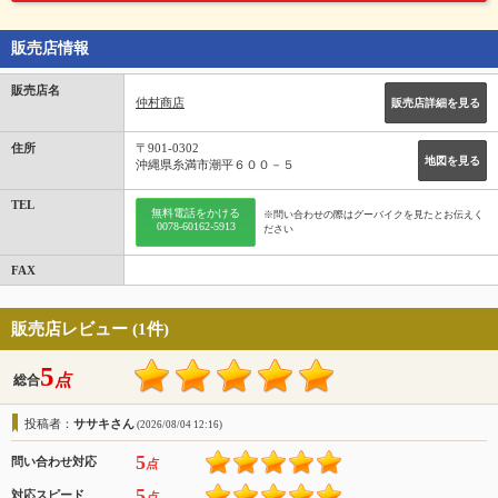
販売店情報
販売店名
仲村商店
販売店詳細を見る
住所
〒901-0302
地図を見る
沖縄県糸満市潮平６００－５
TEL
無料電話をかける
※問い合わせの際はグーバイクを見たとお伝えく
0078-60162-5913
ださい
FAX
販売店レビュー (1件)
5
点
総合
投稿者：
ササキさん
(2026/08/04 12:16)
5
問い合わせ対応
点
5
対応スピード
点