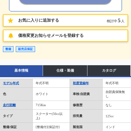
5
お気に入りに追加する
検討中
人
価格変更お知らせメールを登録する
整備
販売店保証
基本情報
仕様・装備
カタログ
モデル年式
年式不明
初度登録年
年式不明
自賠責保険無
色
ホワイト
車検/自賠責
し
走行距離
715Km
修復歴
なし
スクーター(50cc以
タイプ
排気量
125cc
上)
整備/保証
[整備付][保証付]
製造国
インド