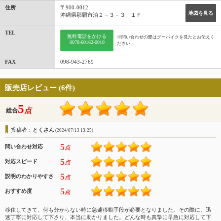
住所
〒900-0012
地図を見る
沖縄県那覇市泊２－３－３ １Ｆ
TEL
無料電話をかける
※問い合わせの際はグーバイクを見たとお伝えく
0078-60162-0010
ださい
FAX
098-943-2769
販売店レビュー (6件)
5
点
総合
投稿者：
とくさん
(2024/07/13 13:25)
5
問い合わせ対応
点
5
対応スピード
点
5
説明のわかりやすさ
点
5
おすすめ度
点
移住してきて、何も分からない時に急遽移動手段が必要となりました。その際に、迅
速丁寧に対応して下さり、本当に助かりました。どんな時も真摯に早急に対応して下