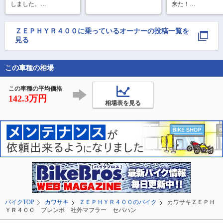
しました。

来た！

まだヤンチャかな•́ω•̀)?
ワイセコピストン
たら、トルクがモ
リで楽しかったな
ＺＥＰＨＹＲ４００
に乗っているオーナーの投稿一覧を
ぁ。。。
見る
この車種の相場
この車種の平均価格
142.3万円
相場表を見る
バイクTOP
カワサキ
ＺＥＰＨＹＲ４００のバイク
カワサキＺＥＰＨ
ＹＲ４００ ブレンボ 社外マフラー セパハン