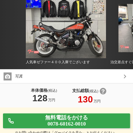
人気車ゼファー４００入庫でございます
泊交差点すぐ
写真
本体価格
支払総額
(税込)
(税込)
128
130
万円
万円
無料電話をかける
0078-60162-0010
※お問い合わせの際は「グーバイクを見た」とお伝えください。