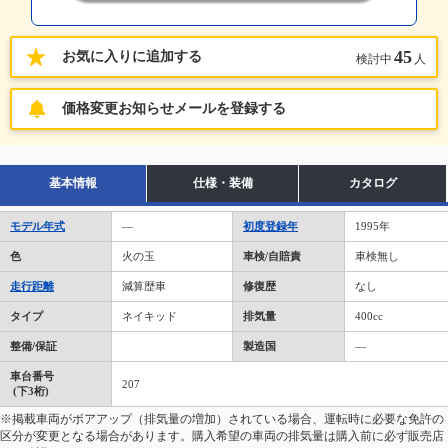
45
お気に入りに追加する
検討中
人
価格変更お知らせメールを登録する
基本情報
仕様・装備
カタログ
モデル年式
―
初度登録年
1995年
色
火の玉
車検/自賠責
車検無し
走行距離
減算歴車
修復歴
なし
タイプ
ネイキッド
排気量
400cc
整備/保証
製造国
―
車台番号
207
(下3桁)
※掲載車両がボアアップ（排気量の増加）されている場合、運転時に必要な免許の
区分が変更となる場合があります。購入希望の車両の排気量は購入前に必ず販売店