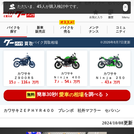
カワサキ(KAWASAKI) ＺＥＰＨＹＲ４００ ブレンボ 社外マフラー セパハン｜ＲＯＣＫＳ －ロックスー｜新車・中古バイクなら【グーバイク(GooBike)】
45
ただいま、
人が購入検討中です。
バイクを
新車
バイクを
メンテ
コミュ
探す
販売店
売る
ナンス
ニティ
バイク買取相場
※2026年8月7日更新
カワサキ
カワサキ
カワサキ
Ｎｉｎｊａ ４００
Ｚ９００ＲＳ
Ｎｉｎｊａ ２５０
7
54
15
116
万円
43
.7
.1
万円
万円
.2
.6
～
.8
～
～
簡単30秒!
愛車
相場
を調べる
の
無料
カワサキＺＥＰＨＹＲ４００ ブレンボ 社外マフラー セパハン
2024/10/08更新