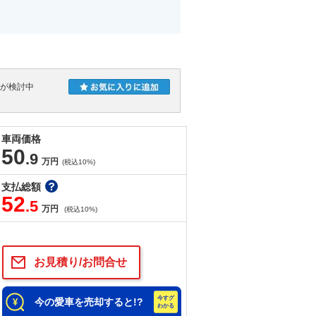
人が検討中
車両価格
50
.9
万円
(税込10%)
支払総額
52
.5
万円
(税込10%)
お見積り/お問合せ
今の愛車を売却すると!?