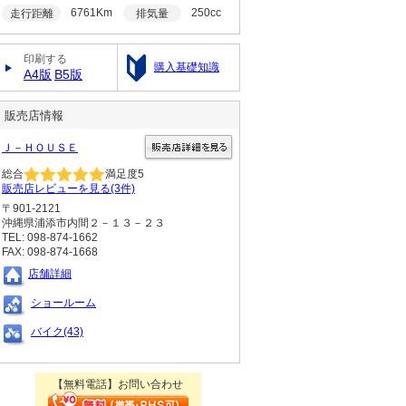
6761Km
250cc
走行距離
排気量
印刷する
購入基礎知識
A4版
B5版
販売店情報
Ｊ－ＨＯＵＳＥ
総合
満足度
5
販売店レビューを見る(3件)
〒901-2121
沖縄県浦添市内間２－１３－２３
TEL: 098-874-1662
FAX: 098-874-1668
店舗詳細
ショールーム
バイク(43)
【無料電話】お問い合わせ