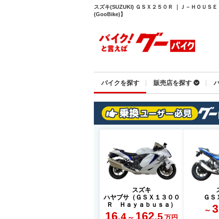
スズキ(SUZUKI) ＧＳＸ２５０Ｒ ｜Ｊ－ＨＯＵ
(GooBike)】
バイクを探す
販売店を探す
スズキ
ハヤブサ（ＧＳＸ１３００
ＧＳ
Ｒ Ｈａｙａｂｕｓａ）
3
～
16
162
.4
.5
～
万円