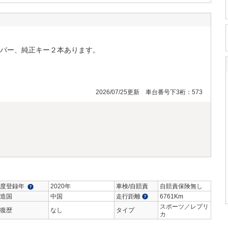
バー、純正キー２本あります。
2026/07/25更新 車台番号下3桁：573
度登録年
2020年
車検/自賠責
自賠責保険無し
造国
中国
走行距離
6761Km
スポーツ／レプリ
復歴
なし
タイプ
カ