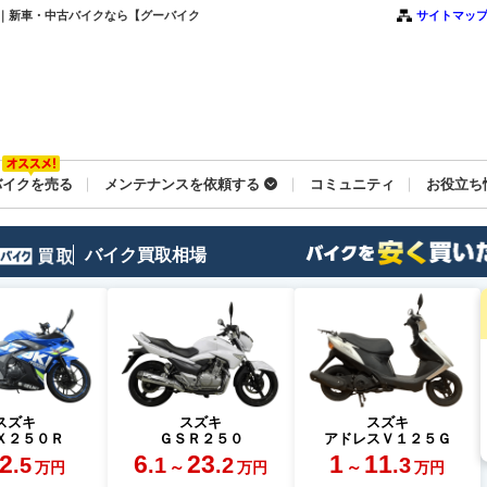
ＳＥ｜新車・中古バイクなら【グーバイク
サイトマッ
バイクを売る
メンテナンスを依頼する
コミュニティ
お役立ち
バイク買取相場
スズキ
スズキ
スズキ
Ｘ２５０Ｒ
ＧＳＲ２５０
アドレスＶ１２５Ｇ
2
6
23
1
11
.5
.1
.2
.3
～
～
万円
万円
万円