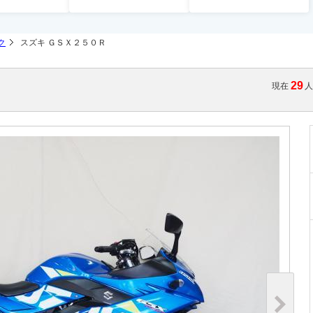
ク
スズキ ＧＳＸ２５０Ｒ
29
現在