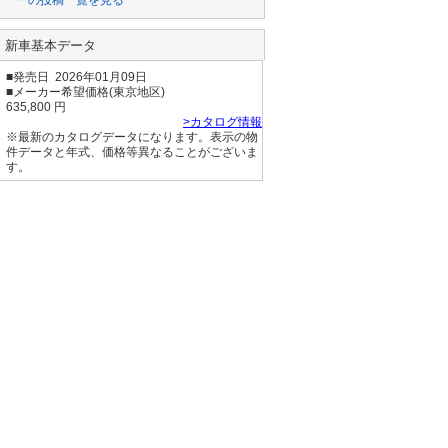
でもやっぱり
#熊本

250ccにウイング
#GSX250R

レットは必要無い
#阿蘇

新車基本データ
んじゃないかなと
#ソロツーリング 
思うんです(

■発売日 2026年01月09日
今の愛車がダメに
■メーカー希望価格(東京地区)
なった
635,800 円
>カタログ情報
※最新のカタログデータになります。表示の物
件データと年式、価格等異なることがございま
す。