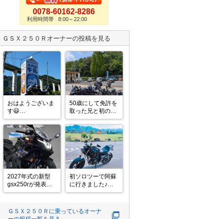
0078-60162-8286
利用時間帯 8:00～22:00
ＧＳＸ２５０Ｒ
オーナーの投稿を見る
おはようございま
50歳にして免許を
す😃

取った兄と初の兄
弟ツーリングに行
今年も『モトクル
って来ました。

DAY』に参加しま
ダム巡りから温泉
す！

でゆったりとくつ
今回はどのコース
ろいで、移動はイ
にしようかな🤔

ンカムで子供の進
皆さんも是非南紀
路の悩み相
白浜へ✌️

談・・。たまには
2027年式の新型
初ソロツーで阿蘇
2人でツーリング
gsx250rが発表さ
に行きました♪

今日も体調に気を
も良いものです
れましたね〜

でも1人より誰か
付けて頑張ろう！

ね！途中兄のレ
画像を見てきたん
と走った方が楽し
ですが顔は結構変
いかも🏍³₃

ＧＳＸ２５０Ｒ
に乗っているオーナ
わりますね。

ーの投稿一覧を見る