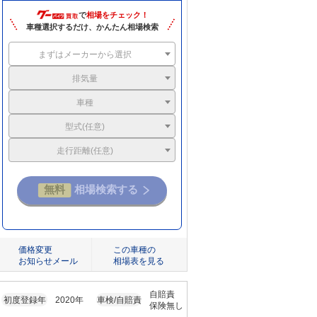
で
相場をチェック！
車種選択するだけ、かんたん相場検索
まずはメーカーから選択
排気量
車種
型式(任意)
走行距離(任意)
価格変更
この車種の
お知らせメール
相場表を見る
自賠責
初度登録年
2020年
車検/自賠責
保険無し