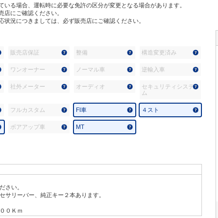
ている場合、運転時に必要な免許の区分が変更となる場合があります。
売店にご確認ください。
応状況につきましては、必ず販売店にご確認ください。
販売店保証
整備
構造変更済み
ワンオーナー
ノーマル車
逆輸入車
社外メーター
オーディオ
セキュリティシステ
ム
フルカスタム
FI車
４スト
ボアアップ車
MT
ださい。
セサリーバー、純正キー２本あります。
００Ｋｍ