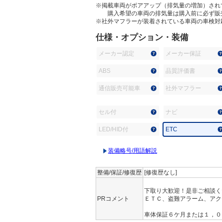
※掲載車両がボアアップ（排気量の増加）され
購入希望の車両の排気量は購入前に必ず販
※社外マフラーが装着されている車両の車検対
仕様・オプション・装備
メーカー認定
メーカー保証
ABS
品質評価書
通信販売可能車
社外マフラー
セル付
ナビ
LED/HID付
ETC
装備略号/用語解説
整備/保証/修復歴
[修復歴なし]
下取り大歓迎！是非ご相談く
PRコメント
ＥＴＣ、盗難アラーム、アク
車体保証６ケ月または１，０