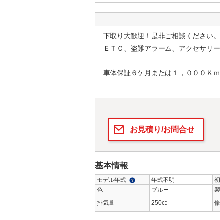
下取り大歓迎！是非ご相談ください。
ＥＴＣ、盗難アラーム、アクセサリー
車体保証６ケ月または１，０００Ｋｍ
お見積り/お問合せ
基本情報
モデル年式
年式不明
初
色
ブルー
製
排気量
250cc
修