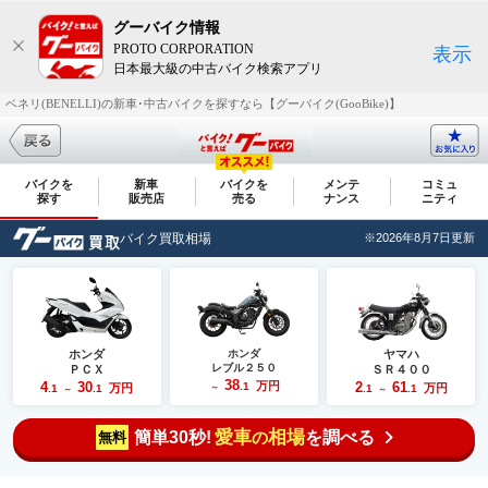
グーバイク情報
PROTO CORPORATION
表示
日本最大級の中古バイク検索アプリ
ベネリ(BENELLI)の新車･中古バイクを探すなら【グーバイク(GooBike)】
バイクを
新車
バイクを
メンテ
コミュ
探す
販売店
売る
ナンス
ニティ
バイク買取相場
※2026年8月7日更新
ホンダ
ホンダ
ヤマハ
レブル２５０
ＰＣＸ
ＳＲ４００
38
4
30
万円
2
61
.1
万円
万円
.1
.1
～
.1
.1
～
～
愛車
相場
簡単30秒!
を調べる
の
無料