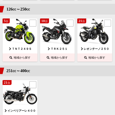
126cc～250cc
5
10
21
台
台
台
ＴＮＴ２４９Ｓ
ＴＲＫ２５１
レオンチーノ２５０
地域から探す
地域から探す
地域から探す
251cc～400cc
21
台
インペリアーレ４００