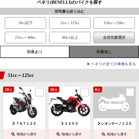
ベネリ(BENELLI)のバイクを探す
排気量を絞り込む
50cc以下
51cc～125cc
126cc～250cc
251cc～400cc
401cc以上
全排気量選択
画像あり
画像無し
ベネリの全ての車種を見る
51cc～125cc
28
30
8
台
台
台
ＴＮＴ１２５
１２５Ｓ
レオンチーノ１２５
地域から探す
地域から探す
地域から探す