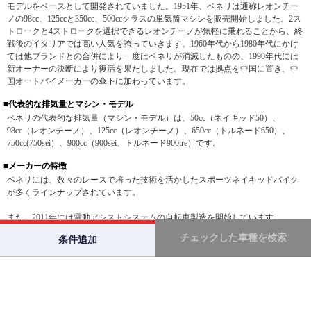
モデルをベースとして開発されていました。1951年、ベネリは通称レオンチー
ノの98cc、125ccと350cc、500ccクラスの単気筒マシンを販売開始しました。2ス
トロークと4ストロークを選択できるレオンチーノが気軽に乗れることから、終
戦後のイタリアでは高い人気を誇っていきます。1960年代から1980年代にかけ
ては他ブランドとの合併により一度はベネリが消滅したものの、1990年代には
新オーナーの決断により復活を果たしました。現在では拠点を中国に置き、中
国オートバイメーカーの傘下に加わっています。
■代表的な排気量とマシン・モデル
ベネリの代表的な排気量（マシン・モデル）は、50cc（ネイキッド50）、
98cc（レオンチーノ）、125cc（レオンチーノ）、650cc（トルネード650）、
750cc(750sei）、900cc（900sei、トルネード900tre）です。
■メーカーの特徴
ベネリには、数々のレースで培った技術を活かしたスポーツネイキッドバイク
が多くラインナップされています。
また、2011年には電動アシストシステムの自転車製造を開始しています。
チェックした車種を検索
条件追加
バイクTOP
ベネリ