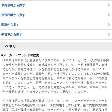
車両価格から探す
走行距離から探す
新車から探す
中古車から探す
ベネリ
■メーカー・ブランドの歴史
ベネリは1911年に設立されたイタリアのオートバイメーカーで、6人の息子を持
つ女性が全財産を投資して会社設立したブランドです。当初は修理専門の会社
でしたが、自社で修理パーツを製造することがきっかけで大手オートバイメー
カーへと成長しました。1920年に初の自社ブランドエンジン（2ストローク単気
筒エンジン）を製造して発売を開始し、1921年に初めて自社オートバイの製造
を始めています。また、息子であるトニーノ・ベネリが自社で製造したオート
バイでレースデビューし、その優れた才能から1927年、1928年、1930年、1932
年と優勝を遂げ、イタリアのチャンピオンに君臨していました。
ベネリは第二次世界大戦が間近に迫ってきている中、スーパーチャージャーを
搭載した250ccの4気筒マシンをレースに出場させています。第二次世界大戦終
戦後、工場が破壊され1949年までオートバイの生産が開始できず、開始後は旧