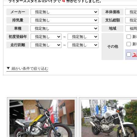
4
ライダーズスタイル のバイクで
件がヒットしました。
メーカー
本体価格
排気量
支払総額
車種
地域
初度登録年
～
新
新
走行距離
～
その他
細かい条件で絞り込む