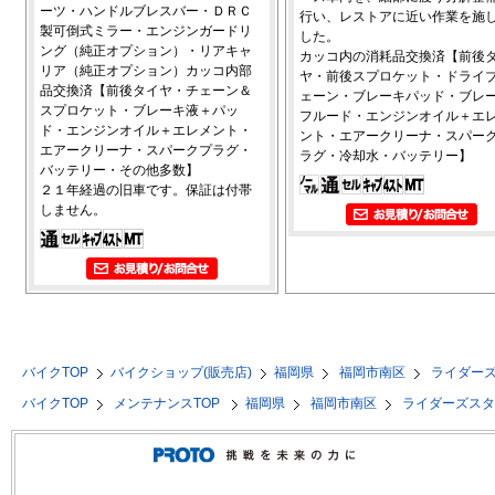
ーツ・ハンドルブレスバー・ＤＲＣ
行い、レストアに近い作業を施
製可倒式ミラー・エンジンガードリ
した。
ング（純正オプション）・リアキャ
カッコ内の消耗品交換済【前後
リア（純正オプション）カッコ内部
ヤ・前後スプロケット・ドライ
品交換済【前後タイヤ・チェーン＆
ェーン・ブレーキパッド・ブレ
スプロケット・ブレーキ液＋パッ
フルード・エンジンオイル＋エ
ド・エンジンオイル＋エレメント・
ント・エアークリーナ・スパー
エアークリーナ・スパークプラグ・
ラグ・冷却水・バッテリー】
バッテリー・その他多数】
２１年経過の旧車です。保証は付帯
しません。
バイクTOP
バイクショップ(販売店)
福岡県
福岡市南区
ライダー
バイクTOP
メンテナンスTOP
福岡県
福岡市南区
ライダーズス