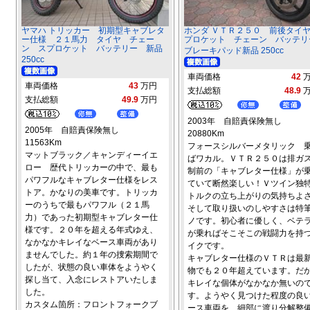
ヤマハ トリッカー 初期型キャブレタ
ホンダ ＶＴＲ２５０ 前後タイ
ー仕様 ２１馬力 タイヤ チェー
プロケット チェーン バッテ
ン スプロケット バッテリー 新品
ブレーキパッド新品 250cc
250cc
車両価格
42
車両価格
43
万円
支払総額
48.9
支払総額
49.9
万円
2003年 自賠責保険無し
2005年 自賠責保険無し
20880Km
11563Km
フォースシルバーメタリック 
マットブラック／キャンディーイエ
ばワカル。ＶＴＲ２５０は排ガ
ロー 歴代トリッカーの中で、最も
制前の「キャブレター仕様」が
パワフルなキャブレター仕様をレス
ていて断然楽しい！Ｖツイン独
トア。かなりの美車です。トリッカ
トルクの立ち上がりの気持ちよ
ーのうちで最もパワフル（２１馬
そして取り扱いのしやすさは特
力）であった初期型キャブレター仕
ノです。初心者に優しく、ベテ
様です。２０年を超える年式ゆえ、
が乗ればそこそこの戦闘力を持
なかなかキレイなベース車両があり
イクです。
ませんでした。約１年の捜索期間で
キャブレター仕様のＶＴＲは最
したが、状態の良い車体をようやく
物でも２０年超えています。だ
探し当て、入念にレストアいたしま
キレイな個体がなかなか無いの
した。
す。ようやく見つけた程度の良
カスタム箇所：フロントフォークブ
ース車両を、細部に渡り分解整