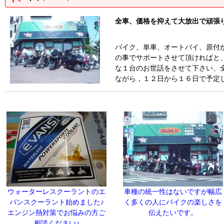
全車、価格を抑えて大放出で頑張
バイク、単車、オートバイ、原付
の事でサポートさせて頂ければと
な１台のお世話をさせて下
ながら，１２日から１６日で予定
ウォーターレスクーラントのエ
車種の統一性はないですが幅広
バンスクーラント始めました♪
く多くの人にバイクの楽しさを
エンジン熱対策でお悩みの方ご
伝えたいです。
相談ください♪