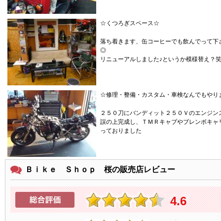
☆くつろぎスペース☆
落ち着きます、缶コーヒーでも飲んでって下
リニューアルしました♪というか模様替え？
☆修理・整備・カスタム・車検なんでもやり
２５０刀にバンディット２５０Ｖのエンジン
誤の上完成し、ＴＭＲキャブやブレンボキャ
っておりました
Ｂｉｋｅ Ｓｈｏｐ 桜の販売店レビュー
4.6