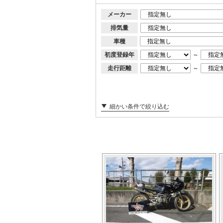
メーカー
排気量
車種
初度登録年
～
走行距離
～
細かい条件で絞り込む