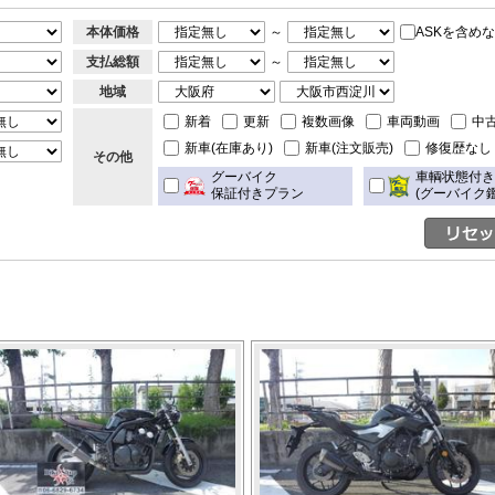
本体価格
～
ASKを含め
支払総額
～
地域
新着
更新
複数画像
車両動画
中
新車(在庫あり)
新車(注文販売)
修復歴なし
その他
グーバイク
車輌状態付
保証付きプラン
(グーバイク鑑