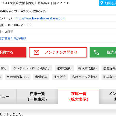
5-0033 大阪府大阪市西淀川区姫島４丁目２２-１６
地図を
06-6829-6734 FAX 06-6829-6735
ムページ：
http://www.bike-shop-sakura.com
間：10：00～20：00
日：火曜日
特定商取引法の表記
予約する
メンテナンス問合せ
販売
ス有り
クレジット・ローン取扱い
逆車取扱い
輸入車取扱い
盗難保険
い
各種保険取扱い
出張納車
注文販売
各種パーツ取扱い
旧車取扱
在庫一覧
在庫一覧
メ
ビュー
（一覧表示）
（拡大表示）
ヒットしました。