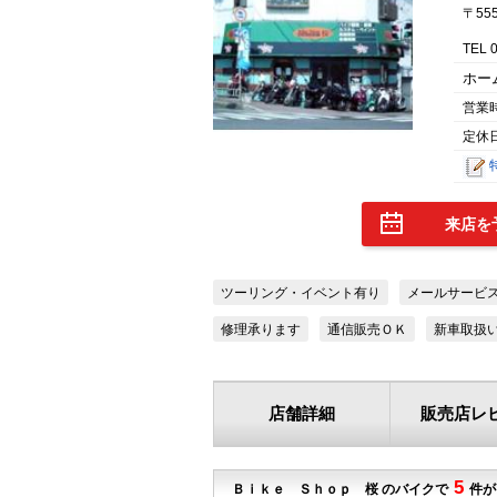
〒55
TEL 
ホー
営業時
定休
来店を
ツーリング・イベント有り
メールサービ
修理承ります
通信販売ＯＫ
新車取扱
店舗詳細
販売店レ
5
Ｂｉｋｅ Ｓｈｏｐ 桜 のバイクで
件が