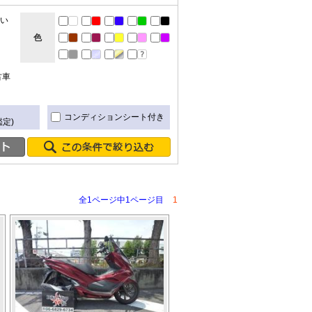
ない
色
古車
き
コンディションシート付き
定)
全1ページ中1ページ目
1