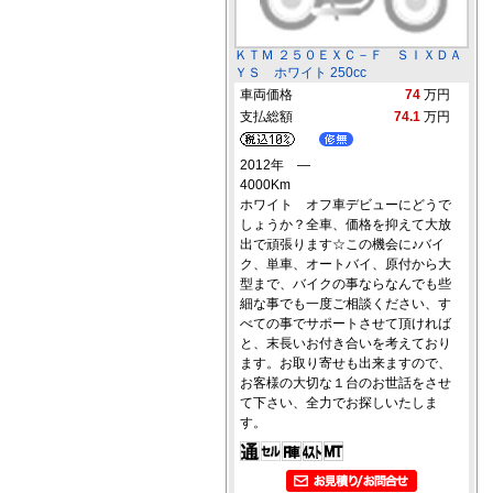
ＫＴＭ ２５０ＥＸＣ－Ｆ ＳＩＸＤＡ
ＹＳ ホワイト 250cc
車両価格
74
万円
支払総額
74.1
万円
2012年 ―
4000Km
ホワイト オフ車デビューにどうで
しょうか？全車、価格を抑えて大放
出で頑張ります☆この機会に♪バイ
ク、単車、オートバイ、原付から大
型まで、バイクの事ならなんでも些
細な事でも一度ご相談ください、す
べての事でサポートさせて頂ければ
と、末長いお付き合いを考えており
ます。お取り寄せも出来ますので、
お客様の大切な１台のお世話をさせ
て下さい、全力でお探しいたしま
す。