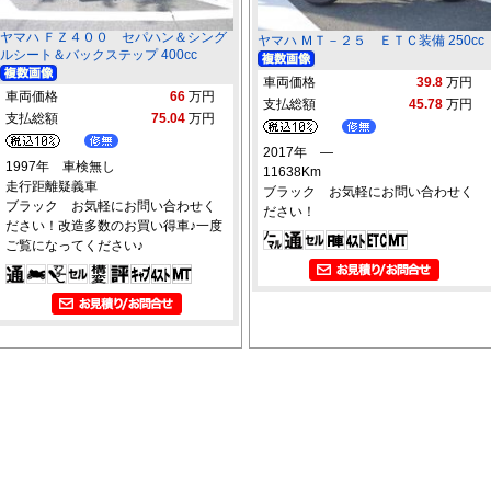
ヤマハ ＦＺ４００ セパハン＆シング
ヤマハ ＭＴ－２５ ＥＴＣ装備 250cc
ルシート＆バックステップ 400cc
車両価格
39.8
万円
車両価格
66
万円
支払総額
45.78
万円
支払総額
75.04
万円
2017年 ―
1997年 車検無し
11638Km
走行距離疑義車
ブラック お気軽にお問い合わせく
ブラック お気軽にお問い合わせく
ださい！
ださい！改造多数のお買い得車♪一度
ご覧になってください♪