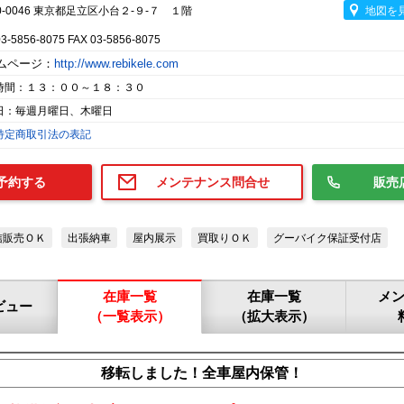
0-0046 東京都足立区小台２-９-７ １階
地図を
03-5856-8075 FAX 03-5856-8075
ムページ：
http://www.rebikele.com
時間：１３：００～１８：３０
日：毎週月曜日、木曜日
特定商取引法の表記
予約する
メンテナンス問合せ
販売
信販売ＯＫ
出張納車
屋内展示
買取りＯＫ
グーバイク保証受付店
在庫一覧
在庫一覧
メ
ビュー
（一覧表示）
（拡大表示）
移転しました！全車屋内保管！