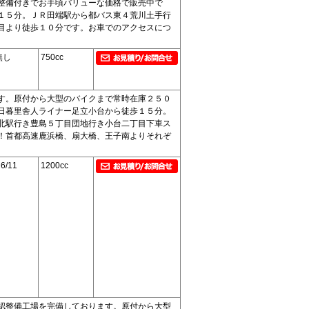
整備付きでお手頃バリューな価格で販売中で
１５分。ＪＲ田端駅から都バス東４荒川土手行
目より徒歩１０分です。お車でのアクセスにつ
無し
750cc
す。原付から大型のバイクまで常時在庫２５０
日暮里舎人ライナー足立小台から徒歩１５分。
北駅行き豊島５丁目団地行き小台二丁目下車ス
！首都高速鹿浜橋、扇大橋、王子南よりそれぞ
6/11
1200cc
認整備工場を完備しております。原付から大型