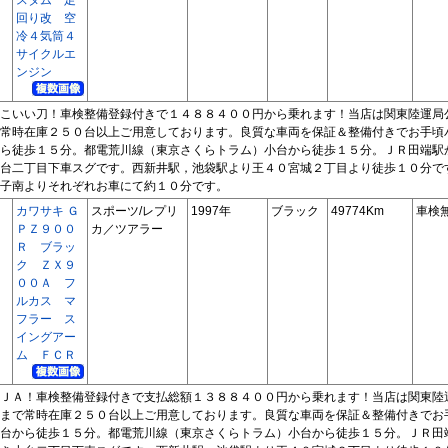
回り改 空
冷４気筒４
サイクルエ
ンジン
こいい刀！車検整備登録付きで１４８８４００円から乗れます！当店は関東陸運局
常時在庫２５０台以上ご用意しております。良質な車両を保証＆整備付きでお手頃
ら徒歩１５分。都電荒川線（東京さくらトラム）小台から徒歩１５分。ＪＲ田端駅
台二丁目下車スグです。西新井駅，池袋駅より王４０宮城２丁目より徒歩１０分で
子南よりそれぞれお車にて約１０分です。
カワサキ Ｇ
スポーツ/レプリ
1997年
ブラック
49774Km
車検
ＰＺ９００
カ／ツアラー
Ｒ ブラッ
ク ＺＸ９
００Ａ フ
ルカス マ
フラー ス
イングアー
ム ＦＣＲ
ＪＡ！車検整備登録付きで支払総額１３８８４００円から乗れます！当店は関東陸
まで常時在庫２５０台以上ご用意しております。良質な車両を保証＆整備付きでお
台から徒歩１５分。都電荒川線（東京さくらトラム）小台から徒歩１５分。ＪＲ田