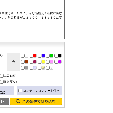
庫車種はオールマイティな品揃え！経験豊富な
さい。営業時間が１３：００～１８：３０に変
ない
色
車両動画
修復歴なし
き
コンディションシート付き
定)