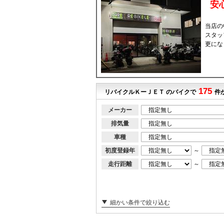
安
当店の
スタッ
更にな
175
リバイクルＫーＪＥＴ のバイクで
件
メーカー
排気量
車種
初度登録年
～
走行距離
～
細かい条件で絞り込む