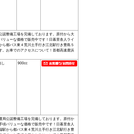
公認整備工場を完備しております。原付から大
バリューな価格で販売中です！日暮里舎人ライ
から都バス東４荒川土手行き江北駅行き豊島５
す。お車でのアクセスについて！首都高速鹿浜
無し
900cc
運局公認整備工場を完備しております。原付か
手頃バリューな価格で販売中です！日暮里舎人
端駅から都バス東４荒川土手行き江北駅行き豊