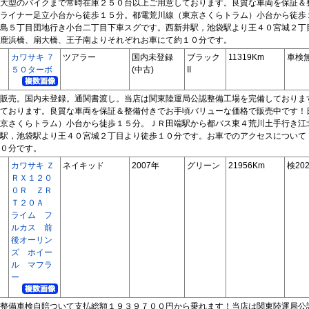
大型のバイクまで常時在庫２５０台以上ご用意しております。良質な車両を保証＆
ライナー足立小台から徒歩１５分。都電荒川線（東京さくらトラム）小台から徒歩
島５丁目団地行き小台二丁目下車スグです。西新井駅，池袋駅より王４０宮城２丁
鹿浜橋、扇大橋、王子南よりそれぞれお車にて約１０分です。
カワサキ ７
ツアラー
国内未登録
ブラック
11319Km
車検
５０ターボ
(中古)
II
販売。国内未登録。通関書渡し。当店は関東陸運局公認整備工場を完備しておりま
ております。良質な車両を保証＆整備付きでお手頃バリューな価格で販売中です！
京さくらトラム）小台から徒歩１５分。ＪＲ田端駅から都バス東４荒川土手行き江
駅，池袋駅より王４０宮城２丁目より徒歩１０分です。お車でのアクセスについて
０分です。
カワサキ Ｚ
ネイキッド
2007年
グリーン
21956Km
検202
ＲＸ１２０
０Ｒ ＺＲ
Ｔ２０Ａ
ライム フ
ルカス 前
後オーリン
ズ ホイー
ル マフラ
ー
整備車検自賠ついて支払総額１９３９７００円から乗れます！当店は関東陸運局公