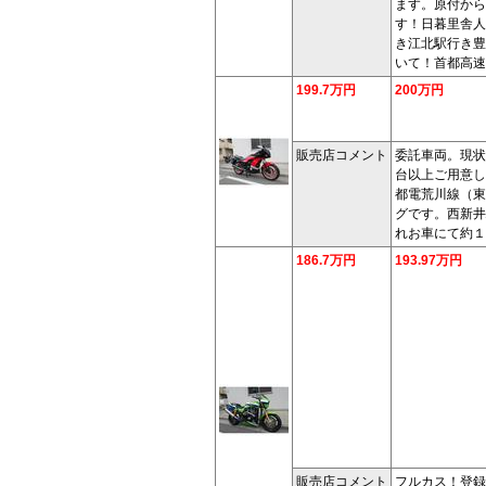
ます。原付から
す！日暮里舎人
き江北駅行き豊
いて！首都高速
199.7万円
200万円
販売店コメント
委託車両。現状
台以上ご用意し
都電荒川線（東
グです。西新井
れお車にて約１
186.7万円
193.97万円
販売店コメント
フルカス！登録