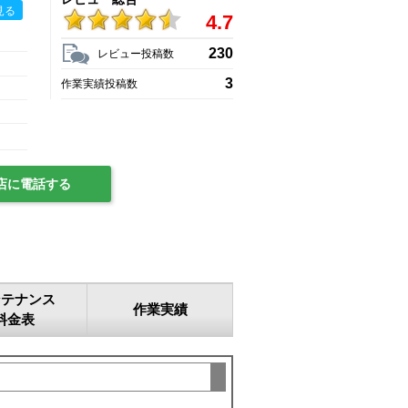
見る
4.7
230
レビュー投稿数
3
作業実績投稿数
店に電話する
ンテナンス
作業実績
料金表