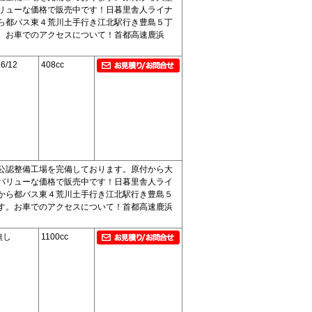
リューな価格で販売中です！日暮里舎人ライナ
ら都バス東４荒川土手行き江北駅行き豊島５丁
。お車でのアクセスについて！首都高速鹿浜
6/12
408cc
公認整備工場を完備しております。原付から大
バリューな価格で販売中です！日暮里舎人ライ
から都バス東４荒川土手行き江北駅行き豊島５
す。お車でのアクセスについて！首都高速鹿浜
無し
1100cc