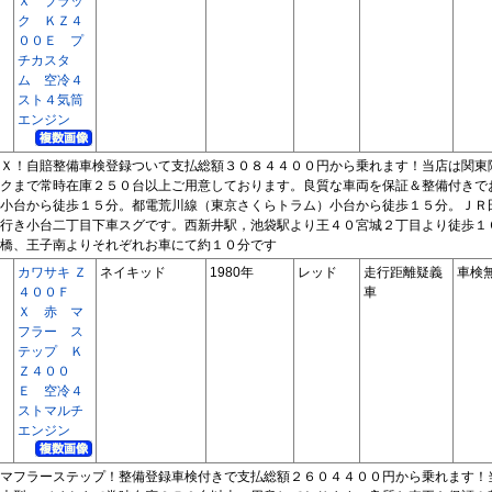
Ｘ ブラッ
ク ＫＺ４
００Ｅ プ
チカスタ
ム 空冷４
スト４気筒
エンジン
Ｘ！自賠整備車検登録ついて支払総額３０８４４００円から乗れます！当店は関東
クまで常時在庫２５０台以上ご用意しております。良質な車両を保証＆整備付きで
小台から徒歩１５分。都電荒川線（東京さくらトラム）小台から徒歩１５分。ＪＲ
行き小台二丁目下車スグです。西新井駅，池袋駅より王４０宮城２丁目より徒歩１
橋、王子南よりそれぞれお車にて約１０分です
カワサキ Ｚ
ネイキッド
1980年
レッド
走行距離疑義
車検
４００Ｆ
車
Ｘ 赤 マ
フラー ス
テップ Ｋ
Ｚ４００
Ｅ 空冷４
ストマルチ
エンジン
マフラーステップ！整備登録車検付きで支払総額２６０４４００円から乗れます！