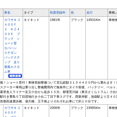
車名
タイプ
初度登録年
色
走行
車検
カワサキ Ｚ
ネイキッド
1981年
ブラック
14931Km
車検
４００Ｆ
Ｘ ＫＺ４
００Ｅ ブ
ラック シ
ョート菅
セパハン
ステダン
バックステ
ップ 走り
屋風カスタ
ム車
風！ショート菅付！車検登録整備ついて支払総額３１０４４００円から乗れます！
スクーター車両は乗り出し整備費用内で無条件にタイヤ前後、バッテリー、ベルト
暮里舎人ライナー足立小台から徒歩１５分。都電荒川線（東京さくらトラム）小台
駅行き豊島５丁目団地行き小台二丁目下車スグです。西新井駅，池袋駅より王４０
首都高速鹿浜橋、扇大橋、王子南よりそれぞれお車にて約１０分です。
カワサキ Ｚ
ネイキッド
2006年
ブラック
23995Km
車検
４００Ｆ