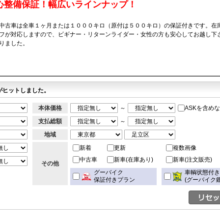
心整備保証！幅広いラインナップ！
中古車は全車１ヶ月または１０００キロ（原付は５００キロ）の保証付きです。在
フが対応しますので、ビギナー・リターンライダー・女性の方も安心してお越し下
りました。
がヒットしました。
本体価格
～
ASKを含め
支払総額
～
地域
新着
更新
複数画像
中古車
新車(在庫あり)
新車(注文販売)
その他
グーバイク
車輌状態付
保証付きプラン
(グーバイク鑑