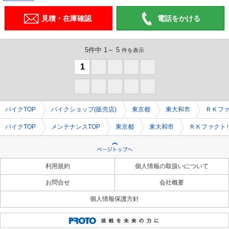
見積・在庫確認
電話をかける
5件中 1～ 5
件を表示
1
0
0
0
0
0
0
0
0
0
バイクTOP
バイクショップ(販売店)
東京都
東大和市
ＲＫフ
バイクTOP
メンテナンスTOP
東京都
東大和市
ＲＫファクト
利用規約
個人情報の取扱いについて
お問合せ
会社概要
個人情報保護方針