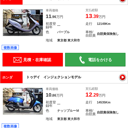
支払総額
車両価格
13
11
.39
.96
万円
万円
初度登
走行
12149Km
―
録年
色
車検/
パープル
自賠責保険無し
自賠責
地域
東京都 東大和市
複数画像
見積・在庫確認
電話をかける
トゥデイ インジェクションモデル
ホンダ
支払総額
車両価格
12
10
.29
.86
万円
万円
初度登
走行
14535Km
―
録年
色
車検/
ナッソブルーＭ
自賠責保険無し
自賠責
地域
東京都 東大和市
複数画像