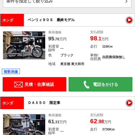
条件を指定して絞り込み
ベンリィ９０Ｓ 最終モデル
ホンダ
支払総額
車両価格
98
95
.1
.76
万円
万円
初度登
走行
116Km
―
録年
色
車検/
ブラック
自賠責保険無し
自賠責
地域
東京都 東大和市
複数画像
見積・在庫確認
電話をかける
ＤＡＸ５０ 限定車
ホンダ
支払総額
車両価格
62
61
.98
.33
万円
万円
初度登
走行
3730Km
―
録年