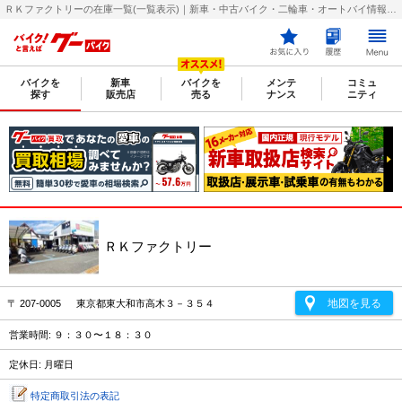
ＲＫファクトリーの在庫一覧(一覧表示)｜新車・中古バイク・二輪車・オートバイ情報なら【グーバイク(GooBike)】
バイクを
新車
バイクを
メンテ
コミュ
探す
販売店
売る
ナンス
ニティ
ＲＫファクトリー
地図を見る
〒 207-0005 東京都東大和市高木３－３５４
営業時間: ９：３０〜１８：３０
定休日: 月曜日
特定商取引法の表記