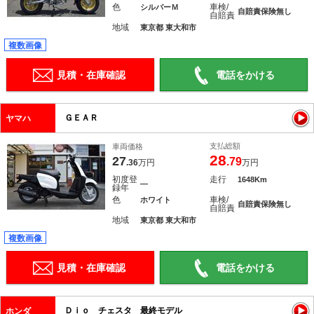
色
車検/
シルバーＭ
自賠責保険無し
自賠責
地域
東京都 東大和市
複数画像
見積・在庫確認
電話をかける
ＧＥＡＲ
ヤマハ
支払総額
車両価格
28
27
.79
.36
万円
万円
初度登
走行
1648Km
―
録年
色
車検/
ホワイト
自賠責保険無し
自賠責
地域
東京都 東大和市
複数画像
見積・在庫確認
電話をかける
Ｄｉｏ チェスタ 最終モデル
ホンダ