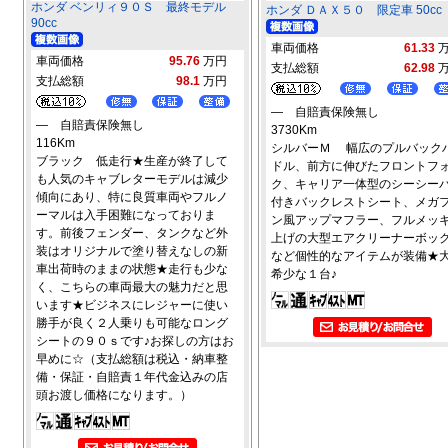
ホンダ ベンリィ９０Ｓ 最終モデル
ホンダ ＤＡＸ５０ 限定車 50cc
90cc
車両価格
61.33
車両価格
95.76
万円
支払総額
62.98
支払総額
98.1
万円
― 自賠責保険無し
― 自賠責保険無し
3730Km
116Km
シルバーＭ 幅広のプルバック
ブラック 低走行★生産が終了して
ドル、前方に伸びたフロントフ
も人気のキャブレターモデルは減少
ク、キャリア一体型のシーシー
傾向にあり、特に良質車両やフルノ
付きバックレストシート、メガ
ーマルは入手困難になっておりま
ン風アップマフラー、フルメッ
す。前後フェンダー、タンクなど外
上げの大型エアクリーナーボッ
装はオリジナルで塗り替えなしの新
など個性的なアイテムが装備★
車出荷時のままの状態★走行も少な
希少な１台♪
く、こちらの車両最大の魅力だと思
います★ビジネスにレジャーに使い
勝手が良く２人乗りも可能なロング
シートの９０ｓです♪お探しの方はお
早めに☆（支払総額は税込・納車整
備・保証・自賠責１年代金込みの店
頭お渡し価格になります。）