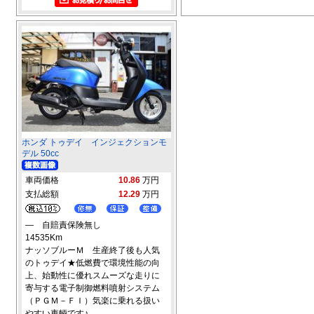
ホンダ トゥデイ インジェクションモ
デル 50cc
車両価格
10.86
万円
支払総額
12.29
万円
― 自賠責保険無し
14535Km
ナッソブルーＭ 生産終了後も人気
のトゥデイ★低燃費で環境性能の向
上、始動性に優れスムーズな走りに
寄与する電子制御燃料噴射システム
（ＰＧＭ－ＦＩ）気楽に乗れる扱い
やすい車輌です♪