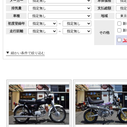
メーカー
本体価格
排気量
支払総額
車種
地域
初度登録年
～
新
新
走行距離
～
その他
細かい条件で絞り込む