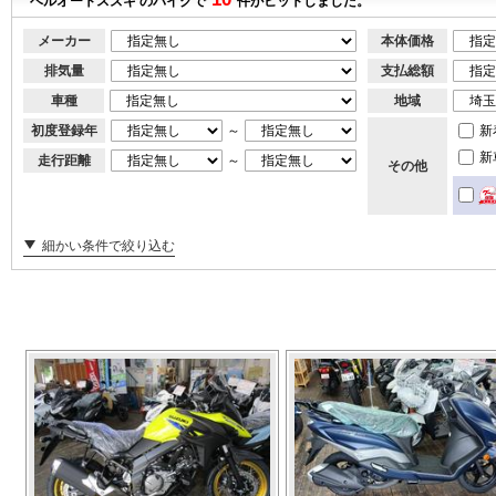
ベルオートスズキ のバイクで
件がヒットしました。
メーカー
本体価格
排気量
支払総額
車種
地域
初度登録年
～
新
新
走行距離
～
その他
細かい条件で絞り込む