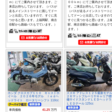
ｍ）にてご案内させて頂きます。ご
００ｋｍ）にてご案内させて頂
来店お待ちしております。（バスが
す。ご来店お待ちしております
走るメインストリートに面してドー
（バスが走るメインストリート
ンと出店していますので、すぐに見
してドーンと出店していますの
つかると思います。上福岡駅、南古
すぐに見つかると思います。上
谷駅から路線バスもでています。）
駅、南古谷駅から路線バスもで
ます。）
ホンダ クロスカブ１１０ キャストホ
スズキ アドレス１２５最新モデ
イール ２０２６年モデル ｌｅｄヘ
２６マットブルーリヤキャリア標
備サイドスタンドＬＥＤヘッドラ
ッドライト ロータリーシフト 110cc
ＬＥＤテール 125cc
車両価格
41.25
万円