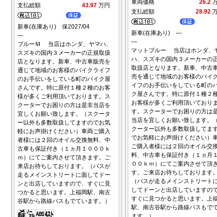
車両価格
26.2
支払総額
43.97
万円
支払総額
28.92
新車(在庫あり) 保2027/04
新車(在庫あり) ―
―
―
ブルーＭ 当店はホンダ、ヤマハ、
マットブルー 当店はホンダ、
スズキの国内３メーカーの正規取扱
ハ、スズキの国内３メーカーの
店となります。新車、中古車販売を
取扱店となります。新車、中古
通じて地域のお客様のバイクライフ
売を通じて地域のお客様のバイ
のお手伝いをしている町のバイク屋
イフのお手伝いをしている町の
さんです。特に原付１種２種のお客
ク屋さんです。特に原付１種２
様が多くご利用頂いております。ス
お客様が多くご利用頂いており
クーターでお困りの方は是非当店を
す。スクーターでお困りの方は
宜しくお願い致します。（スクータ
当店を宜しくお願い致します。
ー以外も多数取扱してますのでお気
クーター以外も多数取扱してま
軽にお声掛けください）車両ご購入
でお気軽にお声掛けください）
者様には２回のオイル交換無料、中
ご購入者様には２回のオイル交
古車も保証付き（１ヵ月１０００ｋ
料、中古車も保証付き（１ヵ月
ｍ）にてご案内させて頂きます。ご
００ｋｍ）にてご案内させて頂
来店お待ちしております。（バスが
す。ご来店お待ちしております
走るメインストリートに面してドー
（バスが走るメインストリート
ンと出店していますので、すぐに見
してドーンと出店していますの
つかると思います。上福岡駅、南古
すぐに見つかると思います。上
谷駅から路線バスもでています。）
駅、南古谷駅から路線バスもで
ます。）