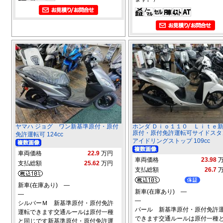
ヤマハ ジョグ ワン新基準原付・原付
ホンダ Ｄｉｏ１１０ Ｌｉｔｅ
原付・原付免許運転可サイドスタ
免許運転可 124cc
アイドリングストップ 109cc
車両価格
22.9
万円
車両価格
23.98
支払総額
25.62
万円
支払総額
26.7
新車(在庫あり) ―
新車(在庫あり) ―
―
―
シルバーＭ 新基準原付・原付免許
パール 新基準原付・原付免許
運転できます交通ルールは原付一種
できます交通ルールは原付一種
と同じです新基準原付・原付免許運