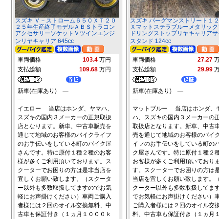
スズキ Ｖ－ストローム６５０ＸＴ２０
スズキ バーグマンストリート１
２５年生産終了モデルＡＢＳトラコン
Ｘマットステラブルーメタリック
アクセサリーソケットＶツインエンジ
ドリングストップリヤキャリアサ
ンリヤキャリア 645cc
スタンド 124cc
車両価格
103.4
万円
車両価格
27.27
支払総額
109.68
万円
支払総額
29.99
新車(在庫あり) ―
新車(在庫あり) ―
―
―
イエロー 当店はホンダ、ヤマハ、
マットブルー 当店はホンダ、
スズキの国内３メーカーの正規取扱
ハ、スズキの国内３メーカーの
店となります。新車、中古車販売を
取扱店となります。新車、中古
通じて地域のお客様のバイクライフ
売を通じて地域のお客様のバイ
のお手伝いをしている町のバイク屋
イフのお手伝いをしている町の
さんです。特に原付１種２種のお客
ク屋さんです。特に原付１種２
様が多くご利用頂いております。ス
お客様が多くご利用頂いており
クーターでお困りの方は是非当店を
す。スクーターでお困りの方は
宜しくお願い致します。（スクータ
当店を宜しくお願い致します。
ー以外も多数取扱してますのでお気
クーター以外も多数取扱してま
軽にお声掛けください）車両ご購入
でお気軽にお声掛けください）
者様には２回のオイル交換無料、中
ご購入者様には２回のオイル交
古車も保証付き（１ヵ月１０００ｋ
料、中古車も保証付き（１ヵ月