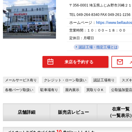
〒356-0001 埼玉県ふじみ野市川崎２１
TEL 049-264-8340 FAX 049-261-1156
ホームページ：
https://www.bellaut
営業時間：１０：００～１８：００
定休日：月曜日
認証工場・指定工場とは
来店を予約する
メールサービス有り
クレジット・ローン取扱い
認証工場有り
スズ
各種パーツ取扱い
駐車場有り
屋内展示
買取りＯＫ
公取協加盟
在庫一覧
店舗詳細
販売店レビュー
（一覧表示
10