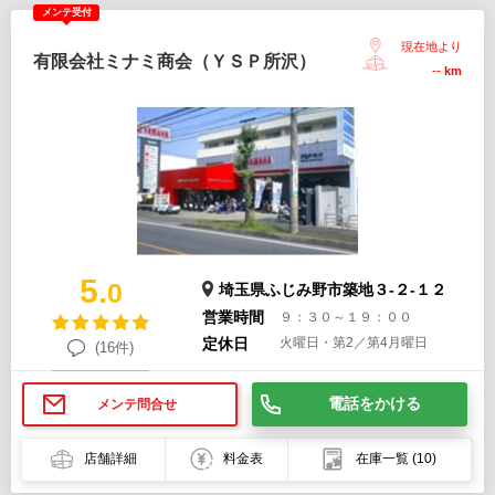
メンテ受付
現在地より
有限会社ミナミ商会（ＹＳＰ所沢）
--
km
5.
0
埼玉県ふじみ野市築地３-２-１２
営業時間
９：３０～１９：００
定休日
火曜日・第2／第4月曜日
(16件)
電話をかける
メンテ問合せ
店舗詳細
料金表
在庫一覧
(10)