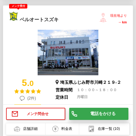
メンテ受付
現在地より
ベルオートスズキ
--
km
5.
0
埼玉県ふじみ野市川崎２１９-２
営業時間
１０：００～１８：００
定休日
月曜日
(2件)
電話をかける
メンテ問合せ
店舗詳細
料金表
在庫一覧
(10)