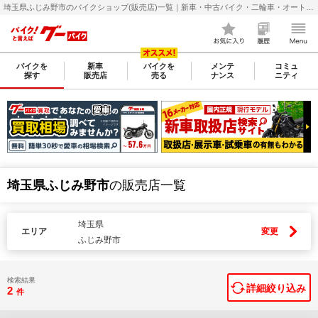
埼玉県ふじみ野市のバイクショップ(販売店)一覧｜新車・中古バイク・二輪車・オートバイ情報なら【グーバイク(GooBike)】
バイクを
新車
バイクを
メンテ
コミュ
探す
販売店
売る
ナンス
ニティ
埼玉県ふじみ野市
の販売店一覧
埼玉県
エリア
変更
ふじみ野市
検索結果
詳細絞り込み
2
件