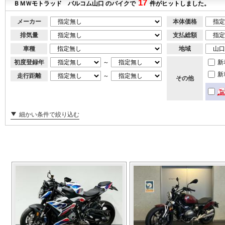
17
ＢＭＷモトラッド バルコム山口 のバイクで
件がヒットしました。
メーカー
本体価格
排気量
支払総額
車種
地域
初度登録年
～
新
新
走行距離
～
その他
細かい条件で絞り込む