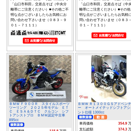
「山口市和田」交差点そば（中央分
「山口市和田」交差点そば（中
離帯にご注意ください）■その他ご不
離帯にご注意ください）■その他
明な点がございましたらお気軽にお
明な点がございましたらお気軽
問い合わせ下さいませ（０８３－９
問い合わせ下さいませ（０８３
０１－７１１１）
０１－７１１１）
ＢＭＷ Ｆ９００Ｒ スタイルスポーツ
ＢＭＷ Ｒ１３００ＧＳアドベン
ツーリング ２０２５年モデル ＥＴ
ー オートメイテッドシフトアシ
Ｃ ＥＳＡ＆ＤＴＣ クルコン シフ
ント仕様 1300cc
トアシストプロ ＢＭＷ認定中古車
895cc
車両価格
354.9
支払総額
374.3
車両価格
115.8
万円