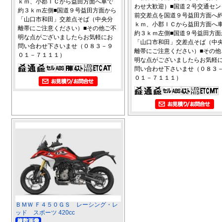
ｋｍ、小郡ＩＣから益田方面へ車で
わせ大歓迎）■国道２号交通セン
約３ｋｍ左側■国道９号益田方面から
前交差点を国道９号益田方面へ
「山口市和田」交差点そば（中央分
ｋｍ、小郡ＩＣから益田方面へ
離帯にご注意ください）■その他ご不
約３ｋｍ左側■国道９号益田方面
明な点がございましたらお気軽にお
「山口市和田」交差点そば（中
問い合わせ下さいませ（０８３－９
離帯にご注意ください）■その他
０１－７１１１）
明な点がございましたらお気軽
問い合わせ下さいませ（０８３
０１－７１１１）
ＢＭＷ Ｆ４５０ＧＳ レーシング・レ
ッド スポーツ 420cc