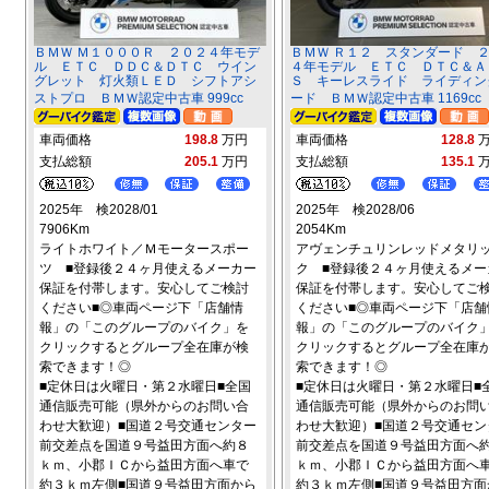
ＢＭＷ Ｍ１０００Ｒ ２０２４年モデ
ＢＭＷ Ｒ１２ スタンダード 
ル ＥＴＣ ＤＤＣ＆ＤＴＣ ウイン
４年モデル ＥＴＣ ＤＴＣ＆Ａ
グレット 灯火類ＬＥＤ シフトアシ
Ｓ キーレスライド ライディン
ストプロ ＢＭＷ認定中古車 999cc
ード ＢＭＷ認定中古車 1169cc
車両価格
198.8
万円
車両価格
128.8
支払総額
205.1
万円
支払総額
135.1
2025年 検2028/01
2025年 検2028/06
7906Km
2054Km
ライトホワイト／Ｍモータースポー
アヴェンチュリンレッドメタリ
ツ ■登録後２４ヶ月使えるメーカー
ク ■登録後２４ヶ月使えるメー
保証を付帯します。安心してご検討
保証を付帯します。安心してご
ください■◎車両ページ下「店舗情
ください■◎車両ページ下「店舗
報」の「このグループのバイク」を
報」の「このグループのバイク
クリックするとグループ全在庫が検
クリックするとグループ全在庫
索できます！◎
索できます！◎
■定休日は火曜日・第２水曜日■全国
■定休日は火曜日・第２水曜日■
通信販売可能（県外からのお問い合
通信販売可能（県外からのお問
わせ大歓迎）■国道２号交通センター
わせ大歓迎）■国道２号交通セン
前交差点を国道９号益田方面へ約８
前交差点を国道９号益田方面へ
ｋｍ、小郡ＩＣから益田方面へ車で
ｋｍ、小郡ＩＣから益田方面へ
約３ｋｍ左側■国道９号益田方面から
約３ｋｍ左側■国道９号益田方面