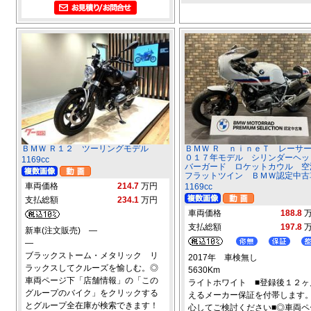
ＢＭＷ Ｒ１２ ツーリングモデル
ＢＭＷ Ｒ ｎｉｎｅＴ レーサ
０１７年モデル シリンダーヘッ
1169cc
バーガード ロケットカウル 空
フラットツイン ＢＭＷ認定中古
車両価格
214.7
万円
1169cc
支払総額
234.1
万円
車両価格
188.8
支払総額
197.8
新車(注文販売) ―
―
ブラックストーム・メタリック リ
2017年 車検無し
ラックスしてクルーズを愉しむ。◎
5630Km
車両ページ下「店舗情報」の「この
ライトホワイト ■登録後１２ヶ
グループのバイク」をクリックする
えるメーカー保証を付帯します
とグループ全在庫が検索できます！
心してご検討ください■◎車両ペ