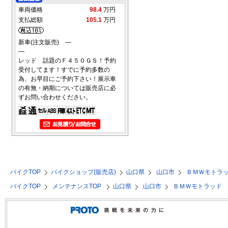
車両価格
98.4
万円
支払総額
105.1
万円
新車(注文販売) ―
―
レッド 話題のＦ４５０ＧＳ！予約
受付してます！すでに予約多数の
為、お早目にご予約下さい！展示車
の有無・納期については販売店に必
ずお問い合わせください。
バイクTOP
バイクショップ(販売店)
山口県
山口市
ＢＭＷモトラ
バイクTOP
メンテナンスTOP
山口県
山口市
ＢＭＷモトラッド