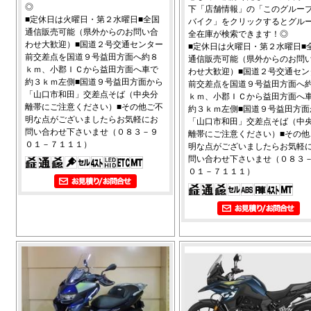
◎
下「店舗情報」の「このグルー
■定休日は火曜日・第２水曜日■全国
バイク」をクリックするとグル
通信販売可能（県外からのお問い合
全在庫が検索できます！◎
わせ大歓迎）■国道２号交通センター
■定休日は火曜日・第２水曜日■
前交差点を国道９号益田方面へ約８
通信販売可能（県外からのお問
ｋｍ、小郡ＩＣから益田方面へ車で
わせ大歓迎）■国道２号交通セン
約３ｋｍ左側■国道９号益田方面から
前交差点を国道９号益田方面へ
「山口市和田」交差点そば（中央分
ｋｍ、小郡ＩＣから益田方面へ
離帯にご注意ください）■その他ご不
約３ｋｍ左側■国道９号益田方面
明な点がございましたらお気軽にお
「山口市和田」交差点そば（中
問い合わせ下さいませ（０８３－９
離帯にご注意ください）■その他
０１－７１１１）
明な点がございましたらお気軽
問い合わせ下さいませ（０８３
０１－７１１１）