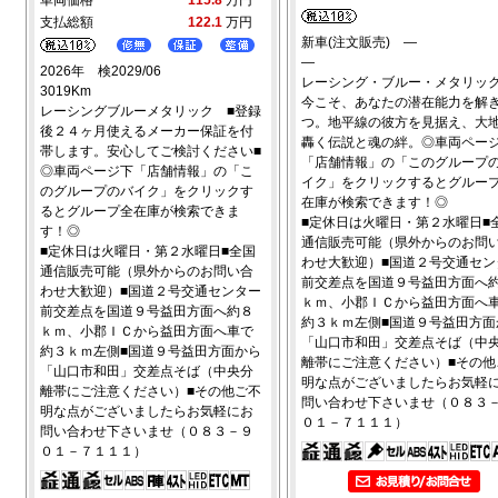
支払総額
122.1
万円
新車(注文販売) ―
―
2026年 検2029/06
レーシング・ブルー・メタリ
3019Km
今こそ、あなたの潜在能力を解
レーシングブルーメタリック ■登録
つ。地平線の彼方を見据え、大
後２４ヶ月使えるメーカー保証を付
轟く伝説と魂の絆。◎車両ペー
帯します。安心してご検討ください■
「店舗情報」の「このグループ
◎車両ページ下「店舗情報」の「こ
イク」をクリックするとグルー
のグループのバイク」をクリックす
在庫が検索できます！◎
るとグループ全在庫が検索できま
■定休日は火曜日・第２水曜日■
す！◎
通信販売可能（県外からのお問
■定休日は火曜日・第２水曜日■全国
わせ大歓迎）■国道２号交通セン
通信販売可能（県外からのお問い合
前交差点を国道９号益田方面へ
わせ大歓迎）■国道２号交通センター
ｋｍ、小郡ＩＣから益田方面へ
前交差点を国道９号益田方面へ約８
約３ｋｍ左側■国道９号益田方面
ｋｍ、小郡ＩＣから益田方面へ車で
「山口市和田」交差点そば（中
約３ｋｍ左側■国道９号益田方面から
離帯にご注意ください）■その他
「山口市和田」交差点そば（中央分
明な点がございましたらお気軽
離帯にご注意ください）■その他ご不
問い合わせ下さいませ（０８３
明な点がございましたらお気軽にお
０１－７１１１）
問い合わせ下さいませ（０８３－９
０１－７１１１）