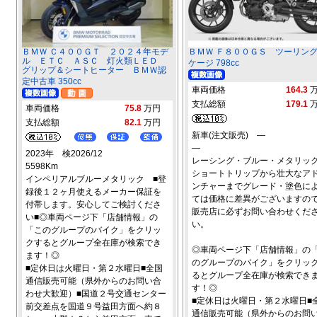
ＢＭＷ Ｃ４００ＧＴ ２０２４年モデ
ＢＭＷ Ｆ８００ＧＳ ツーリン
ル ＥＴＣ ＡＳＣ 灯火類ＬＥＤ
ケージ 798cc
グリップ＆シートヒーター ＢＭＷ認
定中古車 350cc
車両価格
164.3
支払総額
179.1
車両価格
75.8
万円
支払総額
82.1
万円
新車(注文販売) ―
―
2023年 検2026/12
レーシング・ブルー・メタリ
5598Km
ショートトリップから壮大なア
インペリアルブルーメタリック ■登
ンチャーまでグレード・塗色に
録後１２ヶ月使えるメーカー保証を
ては価格に差異がございますの
付帯します。安心してご検討くださ
販売店に必ずお問い合わせくだ
い■◎車両ページ下「店舗情報」の
い。
「このグループのバイク」をクリッ
クするとグループ全在庫が検索でき
◎車両ページ下「店舗情報」の
ます！◎
のグループのバイク」をクリッ
■定休日は火曜日・第２水曜日■全国
るとグループ全在庫が検索でき
通信販売可能（県外からのお問い合
す！◎
わせ大歓迎）■国道２号交通センター
■定休日は火曜日・第２水曜日■
前交差点を国道９号益田方面へ約８
通信販売可能（県外からのお問