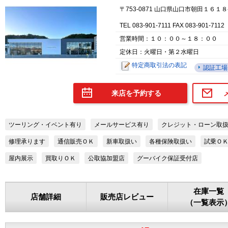
〒753-0871 山口県山口市朝田１６１８
TEL 083-901-7111 FAX 083-901-7112
営業時間：１０：００～１８：００
定休日：火曜日・第２水曜日
特定商取引法の表記
認証工場
来店を予約する
ツーリング・イベント有り
メールサービス有り
クレジット・ローン取
修理承ります
通信販売ＯＫ
新車取扱い
各種保険取扱い
試乗Ｏ
屋内展示
買取りＯＫ
公取協加盟店
グーバイク保証受付店
在庫一覧
店舗詳細
販売店レビュー
（一覧表示