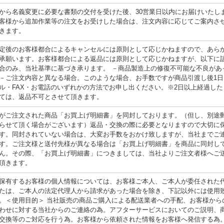
から名義変更に必要な書類の交付を受けた後、30営業日以内にお届けいたし
客様から追加作業等の注文をお受けした場合は、注文内容に応じてご案内さ
きます。
定後のお客様都合によるキャンセルには原則として応じかねますので、あら
承願います。お客様都合による返品には原則として応じかねますが、以下に
合のみ、当社基準に基づき承ります。 －商品製造上の修復不可能な不良があ
－ご注文内容と異なる場合。このような場合、お手数ですが商品引渡し後1日
ル・FAX・お電話のいずれかの方法でお申し出ください。※2日以上経過した
ては、返品不可とさせて頂きます。
がご注文された商品「お買上げ明細書」を同封しております。（但し、別途
らせて頂く場合がございます）返品・交換の際に必要となりますので大切に
す。同封されていない場合は、大変お手数をおかけ致しますが、当社までご
す。ご注文様と送付先様が異なる場合は「お買上げ明細書」を商品に同封し
ん。その際、「お買上げ明細書」につきましては、当社よりご注文者様へご
頂きます。
保有するお客様の個人情報については、お客様ご本人、ご本人が委任された
たは、ご本人の法定代理人から請求があった場合を除き、下記以外には使用
。＜使用目的＞ 当社販売の商品ご購入による配送業者への手配、お客様から
わせに対する当社からのご連絡の為。アフターサービスにおいてのご説明、
交換等のご対応を行う為。お客様から依頼された情報をお客様へ発信する為