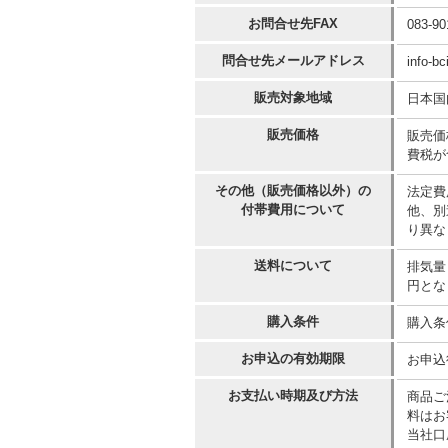
お問合せ先FAX
083-90
問合せ先メールアドレス
info-b
販売対象地域
日本国
販売価格
販売価
費税が
その他（販売価格以外）の
法定費
付帯費用について
他、別
り異な
送料について
排気量
円とな
購入条件
購入条
お申込の有効期限
お申込
お支払い時期及び方法
商品ご
料はお
当社口