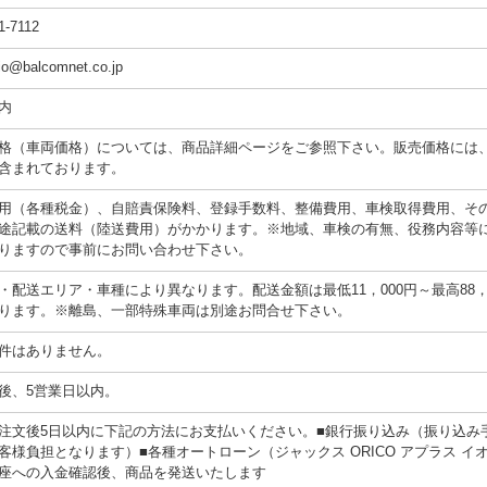
1-7112
cio@balcomnet.co.jp
内
格（車両価格）については、商品詳細ページをご参照下さい。販売価格には
含まれております。
用（各種税金）、自賠責保険料、登録手数料、整備費用、車検取得費用、そ
途記載の送料（陸送費用）がかかります。※地域、車検の有無、役務内容等
りますので事前にお問い合わせ下さい。
・配送エリア・車種により異なります。配送金額は最低11，000円～最高88，0
ります。※離島、一部特殊車両は別途お問合せ下さい。
件はありません。
後、5営業日以内。
注文後5日以内に下記の方法にお支払いください。■銀行振り込み（振り込み
客様負担となります）■各種オートローン（ジャックス ORICO アプラス イ
座への入金確認後、商品を発送いたします