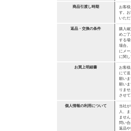
商品引渡し時期
お客様
す。お
いただ
返品・交換の条件
購入確
めご了
する場
場合。
にメー
に関し
お買上明細書
お客様
にて送
願いま
願いま
りませ
させて
個人情報の利用について
当社が
人、ま
ません
問い合
返品や