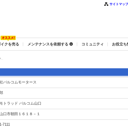
サイトマッ
バイクを売る
メンテナンスを依頼する
コミュニティ
お役立ち
。
社バルコムモータース
郎
モトラッド バルコム山口
山口市朝田１６１８－１
1-7111