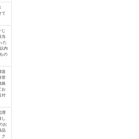
ま
せて
かじ
該当
った
以内
もの
郵送
保管
連絡
てお
送付
代理
致し
のお
商品
。ク