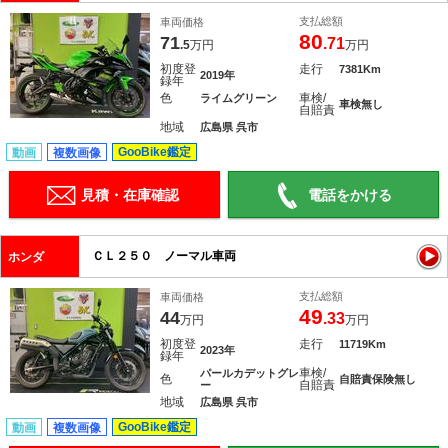
支払総額
車両価格
80
71
.71
.5
万円
万円
初度登
走行
7381Km
2019年
録年
色
車検/
ライムグリーン
車検無し
自賠責
地域
広島県 呉市
GooBike鑑定
動画
複数画像
見積・在庫確認
電話をかける
ＣＬ２５０ ノーマル車両
ホンダ
支払総額
車両価格
49
44
.33
万円
万円
初度登
走行
11719Km
2023年
録年
車検/
パールカデットグレ
色
自賠責保険無し
自賠責
ー
地域
広島県 呉市
GooBike鑑定
動画
複数画像