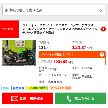
条件を指定して絞り込み
Ｎｉｎｊａ ＺＸ−６Ｒ ＥＴＣ２．０／プーチスクリー
ン／エンジンスライダー／ＵＳＢ／スマホホルダー／マル
カワサキ
チバー／前後タイヤ新品
支払総額
車両価格
131
121
.87
万円
万円
グーバイク保証付きプラン
135
支払総額
.69
万円
初度登
走行
7751Km
2021年
録年
色
車検/
ライムグリーン
車検無し
自賠責
地域
広島県 呉市
GooBike鑑定
グーバイク保証
動画
複数画像
見積・在庫確認
電話をかける