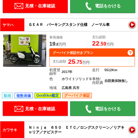
見積・在庫確認
電話をかける
ＧＥＡＲ パーキングスタンド仕様 ノーマル車
ヤマハ
支払総額
車両価格
22
19
.59
.8
万円
万円
グーバイク保証付きプラン
25
支払総額
.75
万円
初度登
走行
5512Km
2017年
録年
色
車検/
ホワイトソリッド６
自賠責保険無し
自賠責
地域
広島県 呉市
GooBike鑑定
グーバイク保証
動画
複数画像
見積・在庫確認
電話をかける
Ｎｉｎｊａ ６５０ ＥＴＣ／ロングスクリーン／リアキ
カワサキ
ャリア／ナビステー