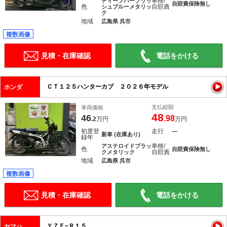
車検/
ディープパープリッ
自賠責保険無し
色
自賠責
シュブルーメタリッ
ク
地域
広島県 呉市
複数画像
見積・在庫確認
電話をかける
ＣＴ１２５ハンターカブ ２０２６年モデル
ホンダ
支払総額
車両価格
48
46
.98
.2
万円
万円
初度登
走行
―
新車 (在庫あり)
録年
車検/
アステロイドブラッ
色
自賠責保険無し
自賠責
クメタリック
地域
広島県 呉市
複数画像
見積・在庫確認
電話をかける
ＹＺＦ−Ｒ１５
ヤマハ