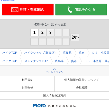
見積・在庫確認
電話をかける
43件中 1～ 20
件を表示
1
2
3
0
0
次へ
0
0
0
0
0
バイクTOP
バイクショップ(販売店)
広島県
呉市
ＤＳ 小笠
バイクTOP
メンテナンスTOP
広島県
呉市
ＤＳ 小笠原 呉
利用規約
個人情報の取扱いについて
お問合せ
会社概要
個人情報保護方針