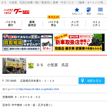
ＤＳ 小笠原 呉店の在庫一覧(一覧表示)｜新車・中古バイク・二輪車・オートバイ情報なら【グーバイク(GooBike)】
バイクを
新車
バイクを
メンテ
コミュ
探す
販売店
売る
ナンス
ニティ
ＤＳ 小笠原 呉店
地図を見る
〒 737-0045 広島県呉市本通５－１－１４
ホームページ:
http://www.oh-bike.co.jp/index.html
営業時間: ９：００〜１９：００
定休日: 年中無休（ＧＷ・盆・正月を除く）