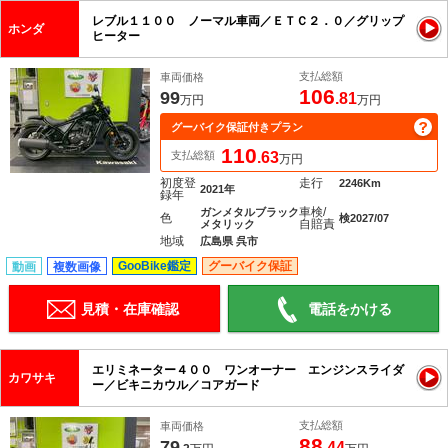
レブル１１００ ノーマル車両／ＥＴＣ２．０／グリップ
ホンダ
ヒーター
支払総額
車両価格
106
99
.81
万円
万円
グーバイク保証付きプラン
110
支払総額
.63
万円
初度登
走行
2246Km
2021年
録年
車検/
ガンメタルブラック
色
検2027/07
自賠責
メタリック
地域
広島県 呉市
GooBike鑑定
グーバイク保証
動画
複数画像
見積・在庫確認
電話をかける
エリミネーター４００ ワンオーナー エンジンスライダ
カワサキ
ー／ビキニカウル／コアガード
支払総額
車両価格
88
79
.44