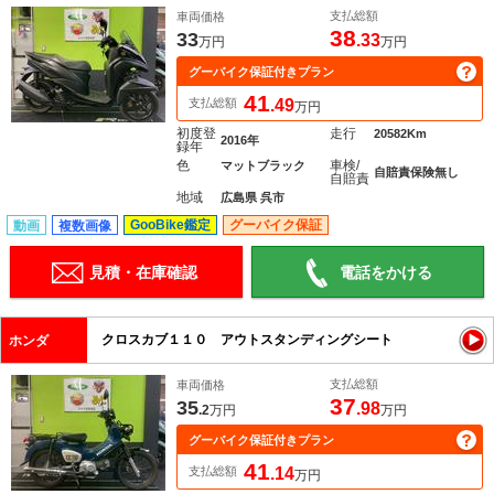
支払総額
車両価格
38
33
.33
万円
万円
グーバイク保証付きプラン
41
支払総額
.49
万円
初度登
走行
20582Km
2016年
録年
色
車検/
マットブラック
自賠責保険無し
自賠責
地域
広島県 呉市
GooBike鑑定
グーバイク保証
動画
複数画像
見積・在庫確認
電話をかける
クロスカブ１１０ アウトスタンディングシート
ホンダ
支払総額
車両価格
37
35
.98
.2
万円
万円
グーバイク保証付きプラン
41
支払総額
.14
万円