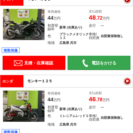
支払総額
車両価格
48
44
.72
万円
万円
初度登
走行
―
新車 (在庫あり)
録年
車検/
ブラックメタリック
色
自賠責保険無し
自賠責
１２
地域
広島県 呉市
複数画像
見積・在庫確認
電話をかける
モンキー１２５
ホンダ
支払総額
車両価格
46
44
.78
万円
万円
初度登
走行
―
新車 (在庫あり)
録年
色
車検/
ミレニアムレッド２
自賠責保険無し
自賠責
地域
広島県 呉市
複数画像