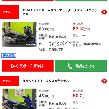
Ｘ−ＭＡＸ２５０ ＡＢＳ マットダークグレーメタリッ
ヤマハ
ク８
支払総額
車両価格
67
63
.97
.25
万円
万円
初度登
走行
―
新車 (在庫あり)
録年
車検/
マットダークグレー
色
自賠責保険無し
自賠責
メタリック８
地域
広島県 呉市
複数画像
見積・在庫確認
電話をかける
ＮＭＡＸ１５５ ２０２６年モデル
ヤマハ
支払総額
車両価格
50
45
.7
.98
万円
万円
初度登
走行
―
新車 (在庫あり)
録年