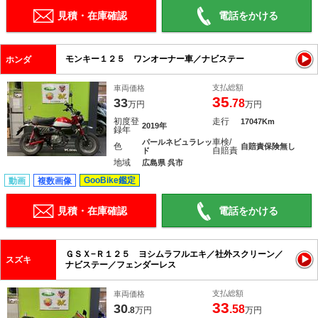
見積・在庫確認
電話をかける
モンキー１２５ ワンオーナー車／ナビステー
ホンダ
支払総額
車両価格
35
33
.78
万円
万円
初度登
走行
17047Km
2019年
録年
車検/
パールネビュラレッ
色
自賠責保険無し
自賠責
ド
地域
広島県 呉市
GooBike鑑定
動画
複数画像
見積・在庫確認
電話をかける
ＧＳＸ−Ｒ１２５ ヨシムラフルエキ／社外スクリーン／
スズキ
ナビステー／フェンダーレス
支払総額
車両価格
33
30
.58
.8
万円
万円