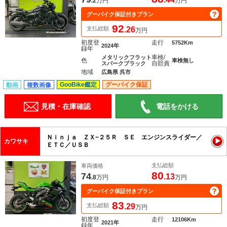
.2
万円
万円
グーバイク保証付きプラン
92
支払総額
.26
万円
初度登
走行
5752Km
2024年
録年
車検/
メタリックフラット
色
車検無し
自賠責
スパークブラック
地域
広島県 呉市
GooBike鑑定
グーバイク保証
動画
複数画像
見積・在庫確認
電話をかける
Ｎｉｎｊａ ＺＸ−２５Ｒ ＳＥ エンジンスライダー／
カワサキ
ＥＴＣ／ＵＳＢ
支払総額
車両価格
80
74
.13
.8
万円
万円
グーバイク保証付きプラン
83
支払総額
.29
万円
初度登
走行
12106Km
2021年
録年