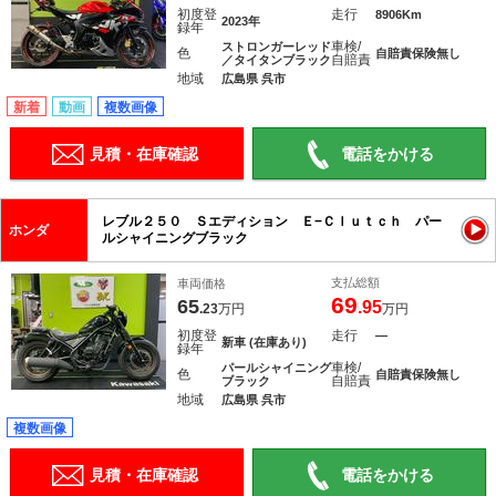
初度登
走行
8906Km
2023年
録年
車検/
ストロンガーレッド
色
自賠責保険無し
自賠責
／タイタンブラック
地域
広島県 呉市
新着
動画
複数画像
見積・在庫確認
電話をかける
レブル２５０ Ｓエディション Ｅ−Ｃｌｕｔｃｈ パー
ホンダ
ルシャイニングブラック
支払総額
車両価格
69
65
.95
.23
万円
万円
初度登
走行
―
新車 (在庫あり)
録年
車検/
パールシャイニング
色
自賠責保険無し
自賠責
ブラック
地域
広島県 呉市
複数画像
見積・在庫確認
電話をかける