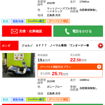
初度登
走行
1794Km
2022年
録年
車検/
マットジーンズブル
色
自賠責保険無し
自賠責
ーメタリック
地域
広島県 呉市
GooBike鑑定
グーバイク保証
動画
複数画像
見積・在庫確認
電話をかける
ジョルノ ＡＦ７７ ノーマル車両 ワンオーナー車
ホンダ
支払総額
車両価格
22
19
.59
.8
万円
万円
グーバイク保証付きプラン
25
支払総額
.75
万円
初度登
走行
1408Km
2019年
録年
色
車検/
ボニーブルー
自賠責保険無し
自賠責
地域
広島県 呉市
GooBike鑑定
グーバイク保証
動画
複数画像