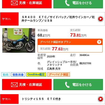
見積・在庫確認
電話をかける
ＳＲ４００ ＥＴＣ／サイドバック／社外ウインカー／社
ヤマハ
外テールランプ／ＵＳＢ
支払総額
車両価格
73
68
.81
.2
万円
万円
グーバイク保証付きプラン
77
支払総額
.63
万円
初度登
走行
3648Km
2020年
録年
車検/
グレイッシュブルー
色
検2027/06
自賠責
メタリック４
地域
広島県 呉市
GooBike鑑定
グーバイク保証
動画
複数画像
見積・在庫確認
電話をかける
トリシティ１５５ ＥＴＣ付き
ヤマハ