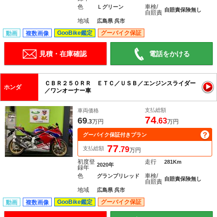
色
車検/
Ｌグリーン
自賠責保険無し
自賠責
地域
広島県 呉市
GooBike鑑定
グーバイク保証
動画
複数画像
見積・在庫確認
電話をかける
ＣＢＲ２５０ＲＲ ＥＴＣ／ＵＳＢ／エンジンスライダー
ホンダ
／ワンオーナー車
支払総額
車両価格
74
69
.63
.3
万円
万円
グーバイク保証付きプラン
77
支払総額
.79
万円
初度登
走行
281Km
2020年
録年
色
車検/
グランプリレッド
自賠責保険無し
自賠責
地域
広島県 呉市
GooBike鑑定
グーバイク保証
動画
複数画像